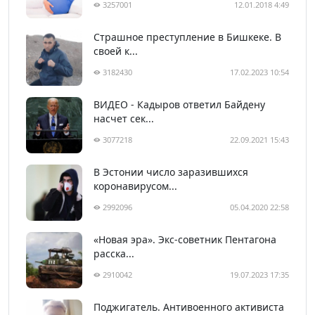
3257001
12.01.2018 4:49
Страшное преступление в Бишкеке. В
своей к...
3182430
17.02.2023 10:54
ВИДЕО - Кадыров ответил Байдену
насчет сек...
3077218
22.09.2021 15:43
В Эстонии число заразившихся
коронавирусом...
2992096
05.04.2020 22:58
«Новая эра». Экс-советник Пентагона
расска...
2910042
19.07.2023 17:35
Поджигатель. Антивоенного активиста