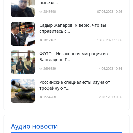
вывезл...
2845690
07.06.2023 10:26
Садыр Жапаров: Я верю, что вы
справитесь с...
2812162
13.06.2023 11:06
ФОТО – Незаконная миграция из
Бангладеш. Г...
2696689
14.06.2023 10:54
Российские специалисты изучают
трофейную т...
2554268
29.07.2023 9:56
Аудио новости