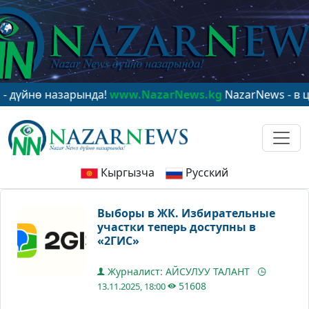
нө назарында!
www.NazarNews.kg
NazarNews - в центр
Кыргызча
Русский
Выборы в ЖК. Избирательные
участки теперь доступны в
«2ГИС»
Журналист: АЙСУЛУУ ТАЛАНТ
51608
13.11.2025, 18:00