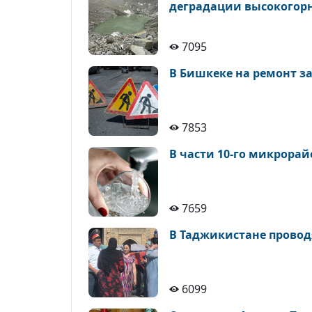
деградации высокогор
7095
В Бишкеке на ремонт з
7853
В части 10-го микрора
7659
В Таджикистане провод
6099