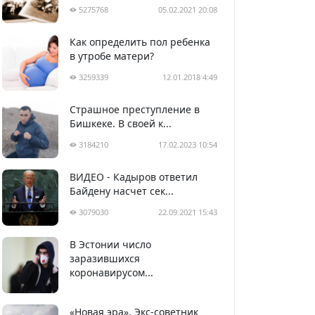
5275768
05.02.2021 20:08
Как определить пол ребенка
в утробе матери?
3259339
12.01.2018 4:49
Страшное преступление в
Бишкеке. В своей к...
3184210
17.02.2023 10:54
ВИДЕО - Кадыров ответил
Байдену насчет сек...
3079030
22.09.2021 15:43
В Эстонии число
2993854
05.04.2020 22:58
заразившихся
коронавирусом...
«Новая эра». Экс-советник