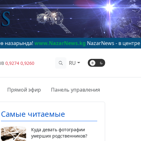
!
www.NazarNews.kg
NazarNews - в центре мирового в
RU
UB
0,9274
0,9260
Прямой эфир
Панель управления
Самые читаемые
Куда девать фотографии
умерших родственников?