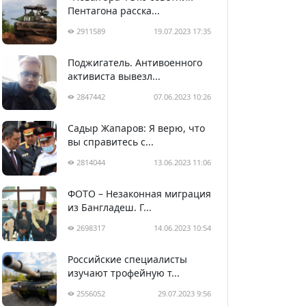
Пентагона расска...
2911589
19.07.2023 17:35
Поджигатель. Антивоенного
активиста вывезл...
2847442
07.06.2023 10:26
Садыр Жапаров: Я верю, что
вы справитесь с...
2814044
13.06.2023 11:06
ФОТО – Незаконная миграция
из Бангладеш. Г...
2698317
14.06.2023 10:54
Российские специалисты
изучают трофейную т...
2556052
29.07.2023 9:56