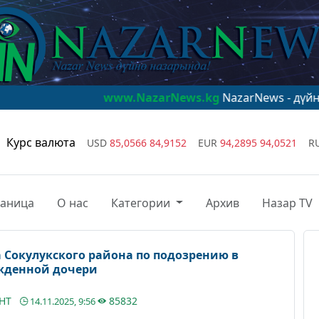
www.NazarNews.kg
NazarNews - дүйнө назарында
Курс валюта
USD
85,0566
84,9152
EUR
94,2895
94,0521
R
раница
О нас
Категории
Архив
Назар TV
Сокулукского района по подозрению в
ожденной дочери
АНТ
85832
14.11.2025, 9:56