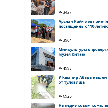
3427
Арслан Койчиев принял
посвященных 110-летию
3964
Минкультуры опровергло
музея Китаю
4998
У Кемпир-Абада нашли 
от туловища
6926
На ледниковом комплек