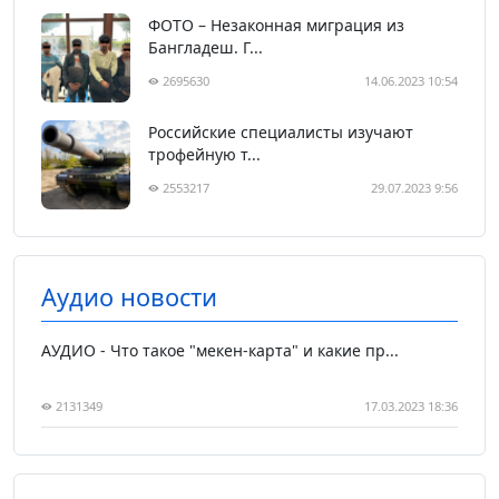
ФОТО – Незаконная миграция из
Бангладеш. Г...
2695630
14.06.2023 10:54
Российские специалисты изучают
трофейную т...
2553217
29.07.2023 9:56
Аудио новости
АУДИО - Что такое "мекен-карта" и какие пр...
2131349
17.03.2023 18:36