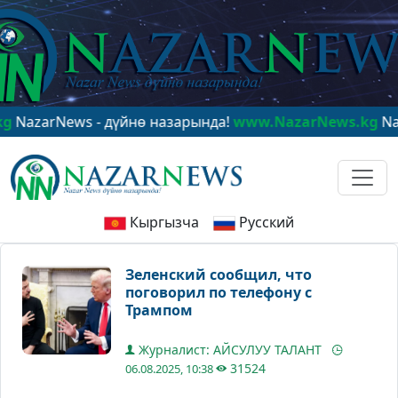
rNews - дүйнө назарында!
www.NazarNews.kg
NazarNew
Кыргызча
Русский
Зеленский сообщил, что
поговорил по телефону с
Трампом
Журналист: АЙСУЛУУ ТАЛАНТ
31524
06.08.2025, 10:38