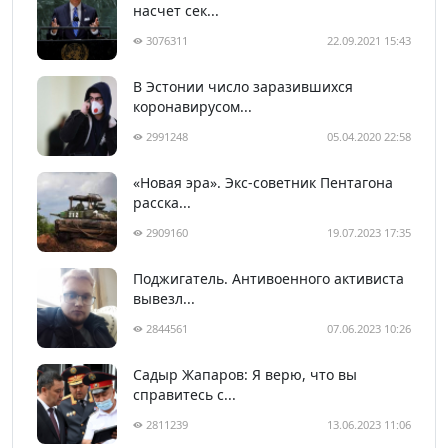
насчет сек...
3076311
22.09.2021 15:43
В Эстонии число заразившихся
коронавирусом...
2991248
05.04.2020 22:58
«Новая эра». Экс-советник Пентагона
расска...
2909160
19.07.2023 17:35
Поджигатель. Антивоенного активиста
вывезл...
2844561
07.06.2023 10:26
Садыр Жапаров: Я верю, что вы
справитесь с...
2811239
13.06.2023 11:06