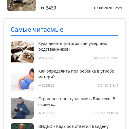
3439
07.08.2026 12:28
Самые читаемые
Куда девать фотографии умерших
родственников?
5271420
05.02.2021 20:08
Как определить пол ребенка в утробе
матери?
3255802
12.01.2018 4:49
Страшное преступление в Бишкеке. В
своей к...
3181178
17.02.2023 10:54
ВИДЕО - Кадыров ответил Байдену