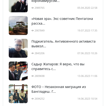
коронавирусом...
2989765
05.04.2020 22:58
«Новая эра». Экс-советник Пентагона
расска...
2907849
19.07.2023 17:35
Поджигатель. Антивоенного активиста
вывезл...
2843206
07.06.2023 10:26
Садыр Жапаров: Я верю, что вы
справитесь с...
2809698
13.06.2023 11:06
ФОТО – Незаконная миграция из
Бангладеш. Г...
2694252
14.06.2023 10:54