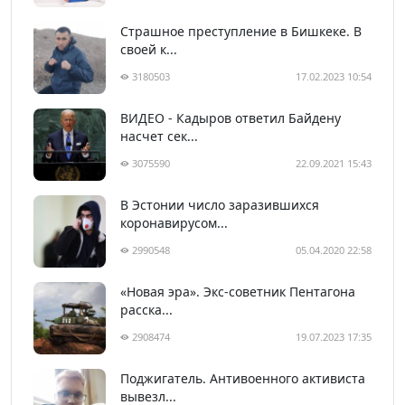
Страшное преступление в Бишкеке. В
своей к...
3180503
17.02.2023 10:54
ВИДЕО - Кадыров ответил Байдену
насчет сек...
3075590
22.09.2021 15:43
В Эстонии число заразившихся
коронавирусом...
2990548
05.04.2020 22:58
«Новая эра». Экс-советник Пентагона
расска...
2908474
19.07.2023 17:35
Поджигатель. Антивоенного активиста
вывезл...