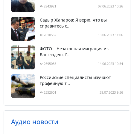
2843921
07.06.2023 10:26
Садыр Жапаров: Я верю, что вы
справитесь с...
2810562
13.06.2023 11:06
ФОТО – Незаконная миграция из
Бангладеш. Г...
2695035
14.06.2023 10:54
Российские специалисты изучают
трофейную т...
2552601
29.07.2023 9:56
Аудио новости