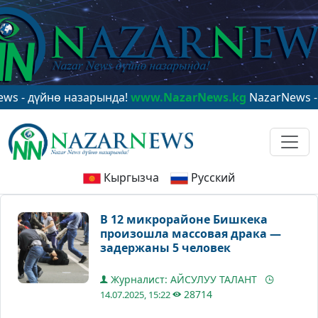
 дүйнө назарында!
www.NazarNews.kg
NazarNews - в ц
Кыргызча
Русский
В 12 микрорайоне Бишкека
произошла массовая драка —
задержаны 5 человек
Журналист: АЙСУЛУУ ТАЛАНТ
28714
14.07.2025, 15:22