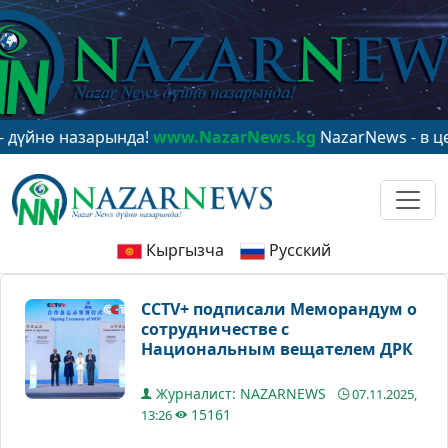
 назарында!
www.NazarNews.kg
NazarNews - в центре 
Кыргызча
Русский
CCTV+ подписали Меморандум о
сотрудничестве с
Национальным вещателем ДРК
Журналист: NAZARNEWS
07.11.2025,
15161
13:26