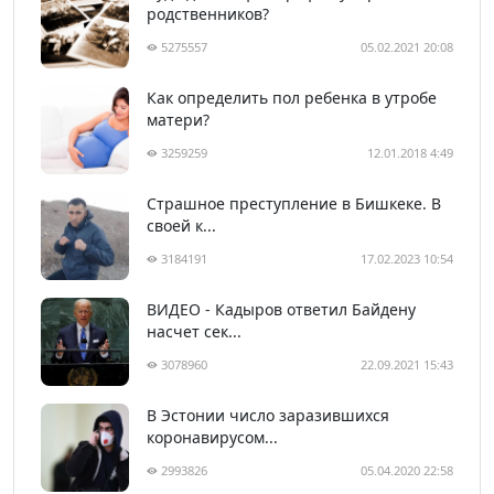
родственников?
5275557
05.02.2021 20:08
Как определить пол ребенка в утробе
матери?
3259259
12.01.2018 4:49
Страшное преступление в Бишкеке. В
своей к...
3184191
17.02.2023 10:54
ВИДЕО - Кадыров ответил Байдену
насчет сек...
3078960
22.09.2021 15:43
В Эстонии число заразившихся
коронавирусом...
2993826
05.04.2020 22:58