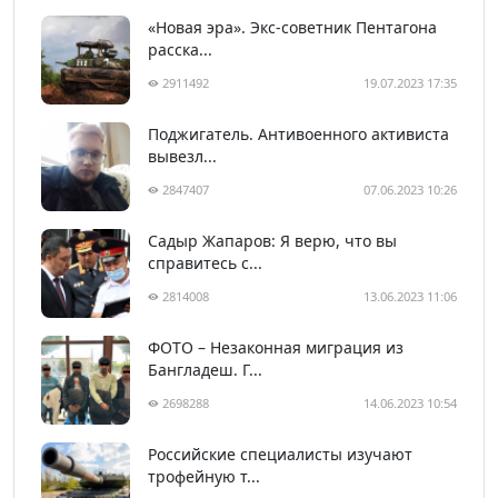
«Новая эра». Экс-советник Пентагона
расска...
2911492
19.07.2023 17:35
Поджигатель. Антивоенного активиста
вывезл...
2847407
07.06.2023 10:26
Садыр Жапаров: Я верю, что вы
справитесь с...
2814008
13.06.2023 11:06
ФОТО – Незаконная миграция из
Бангладеш. Г...
2698288
14.06.2023 10:54
Российские специалисты изучают
трофейную т...