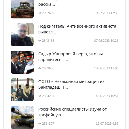
расска...
2907659
19.07.2023 17:35
Поджигатель. Антивоенного активиста
вывезл...
2843158
07.06.2023 10:26
Садыр Жапаров: Я верю, что вы
справитесь с...
2809656
13.06.2023 11:06
ФОТО – Незаконная миграция из
Бангладеш. Г...
2694237
14.06.2023 10:54
Российские специалисты изучают
трофейную т...
2551807
29.07.2023 9:56