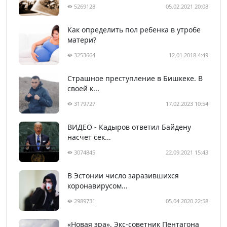
5269128
05.02.2021 20:08
Как определить пол ребенка в утробе
матери?
3253664
12.01.2018 4:49
Страшное преступление в Бишкеке. В
своей к...
3179727
17.02.2023 10:54
ВИДЕО - Кадыров ответил Байдену
насчет сек...
3074845
22.09.2021 15:43
В Эстонии число заразившихся
коронавирусом...
2989731
05.04.2020 22:58
«Новая эра». Экс-советник Пентагона