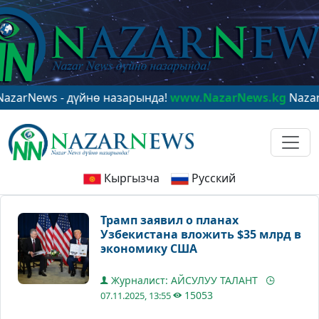
ews - дүйнө назарында!
www.NazarNews.kg
NazarNews 
Кыргызча
Русский
Трамп заявил о планах
Узбекистана вложить $35 млрд в
экономику США
Журналист: АЙСУЛУУ ТАЛАНТ
15053
07.11.2025, 13:55