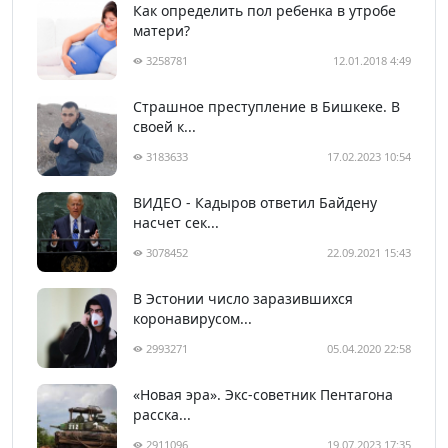
Как определить пол ребенка в утробе
матери?
3258781
12.01.2018 4:49
Страшное преступление в Бишкеке. В
своей к...
3183633
17.02.2023 10:54
ВИДЕО - Кадыров ответил Байдену
насчет сек...
3078452
22.09.2021 15:43
В Эстонии число заразившихся
коронавирусом...
2993271
05.04.2020 22:58
«Новая эра». Экс-советник Пентагона
расска...
2911096
19.07.2023 17:35