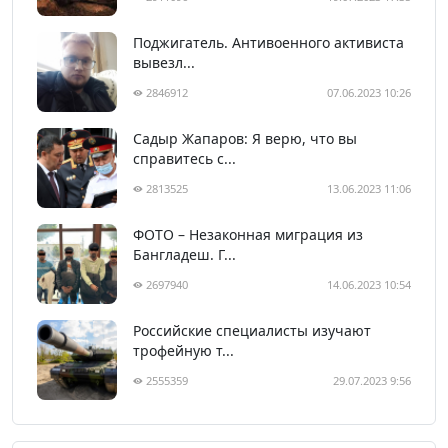
Поджигатель. Антивоенного активиста
вывезл...
2846912
07.06.2023 10:26
Садыр Жапаров: Я верю, что вы
справитесь с...
2813525
13.06.2023 11:06
ФОТО – Незаконная миграция из
Бангладеш. Г...
2697940
14.06.2023 10:54
Российские специалисты изучают
трофейную т...
2555359
29.07.2023 9:56