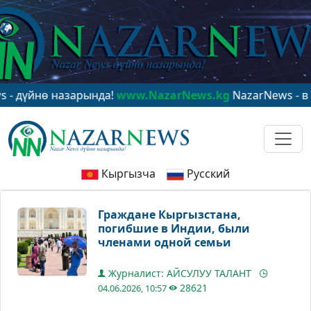
нө назарында!
www.NazarNews.kg
NazarNews - в центр
Кыргызча
Русский
Граждане Кыргызстана,
погибшие в Индии, были
членами одной семьи
Журналист: АЙСУЛУУ ТАЛАНТ
28621
04.06.2026, 10:57