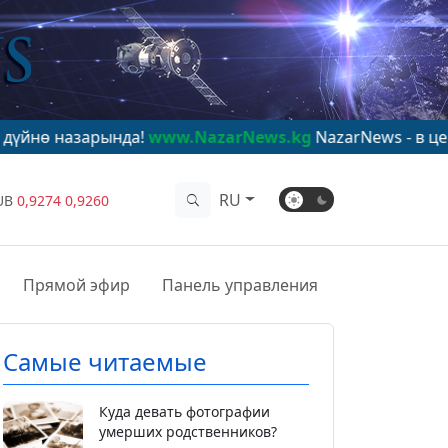
ында!
www.NazarNews.kg
NazarNews - в центре мирово
RU
UB
0,9274
0,9260
Прямой эфир
Панель управления
Самые читаемые
Куда девать фотографии
умерших родственников?