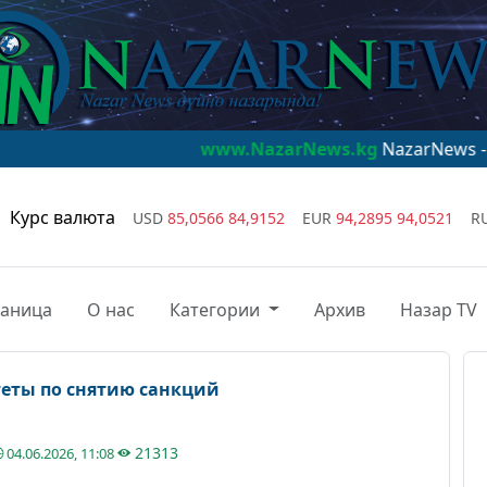
www.NazarNews.kg
NazarNews - дүйнө назар
Курс валюта
USD
85,0566
84,9152
EUR
94,2895
94,0521
R
раница
О нас
Категории
Архив
Назар TV
еты по снятию санкций
21313
04.06.2026, 11:08