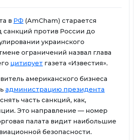
та в
РФ
(AmCham) старается
д санкций против России до
улировании украинского
тмене ограничений назвал глава
его
цитирует
газета «Известия».
витель американского бизнеса
ть
администрацию президента
снять часть санкций, как,
иции. Это направление — номер
орговая палата видит наибольшие
авиационной безопасности.