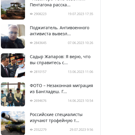
Пентагона расска...
2908223
19.07.2023 17:35
Поджигатель. Антивоенного
активиста вывезл...
2843645
07.06.2023 10:26
Садыр Жапаров: Я верю, что
вы справитесь с...
2810157
13.06.2023 11:06
ФОТО – Незаконная миграция
из Бангладеш. Г...
2694676
14.06.2023 10:54
Российские специалисты
изучают трофейную т...
2552279
29.07.2023 9:56