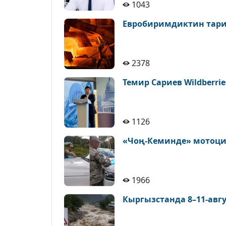
1043
Евробиримдиктин тариф
2378
Темир Сариев Wildberri
1126
«Чоң-Кеминде» мотоцик
1966
Кыргызстанда 8–11-авгус