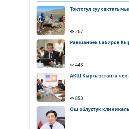
Токтогул суу сактагычы
267
Равшанбек Сабиров Кыр
448
853