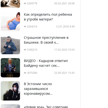
5269778
05.02.2021 20:08
Как определить пол ребенка
в утробе матери?
3254214
12.01.2018 4:49
Страшное преступление в
Бишкеке. В своей к...
3180219
17.02.2023 10:54
ВИДЕО - Кадыров ответил
Байдену насчет сек...
3075300
22.09.2021 15:43
В Эстонии число
2990152
05.04.2020 22:58
заразившихся
коронавирусом...
«Новая эра». Экс-советник