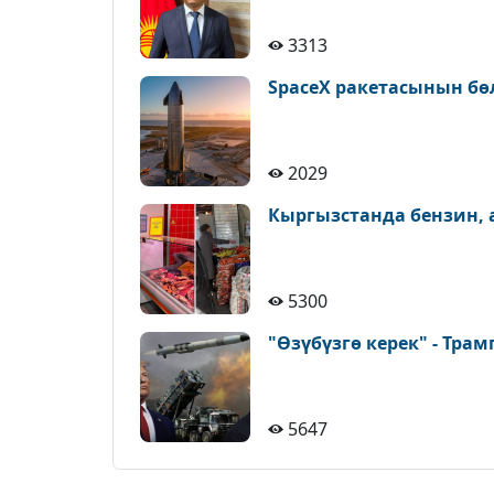
3313
SpaceX ракетасынын бөл
2029
Кыргызстанда бензин, 
5300
"Өзүбүзгө керек" - Трамп
5647