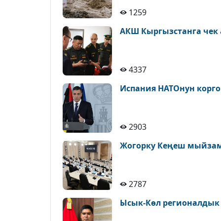
1259
АКШ Кыргызстанга чек а
4337
Испания НАТОнун корго
2903
Жогорку Кеңеш мыйзам 
2787
Ысык-Көл регионалдык ш