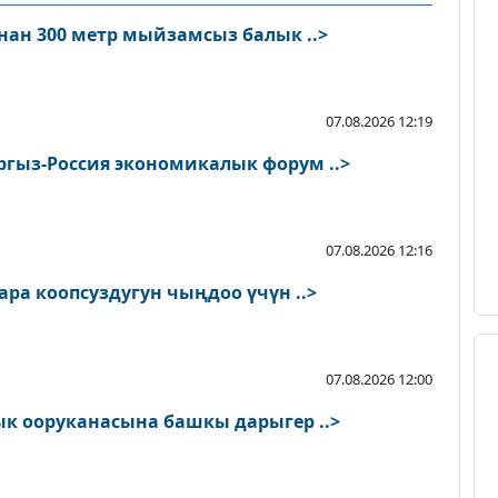
нан 300 метр мыйзамсыз балык ..>
07.08.2026 12:19
гыз-Россия экономикалык форум ..>
07.08.2026 12:16
АКШ Кыргызстанга чек ара коопсуздугун чыңдоо үчүн ..>
07.08.2026 12:00
Ош облустук клиникалык ооруканасына башкы дарыгер ..>