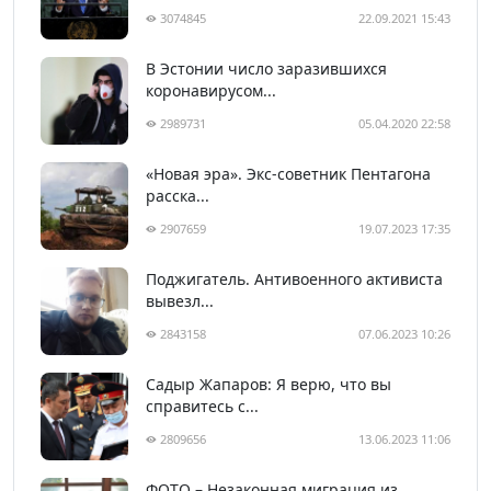
3074845
22.09.2021 15:43
В Эстонии число заразившихся
коронавирусом...
2989731
05.04.2020 22:58
«Новая эра». Экс-советник Пентагона
расска...
2907659
19.07.2023 17:35
Поджигатель. Антивоенного активиста
вывезл...
2843158
07.06.2023 10:26
Садыр Жапаров: Я верю, что вы
справитесь с...
2809656
13.06.2023 11:06
ФОТО – Незаконная миграция из