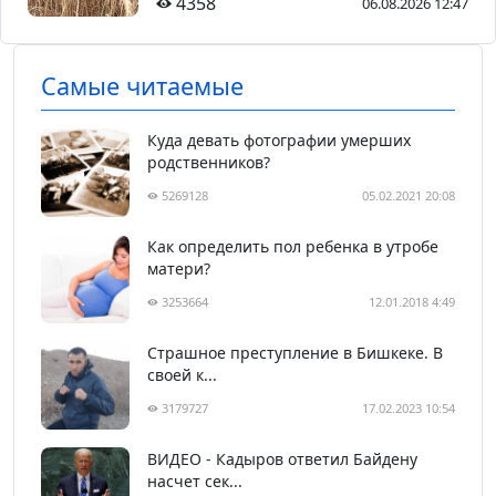
4358
06.08.2026 12:47
Самые читаемые
Куда девать фотографии умерших
родственников?
5269128
05.02.2021 20:08
Как определить пол ребенка в утробе
матери?
3253664
12.01.2018 4:49
Страшное преступление в Бишкеке. В
своей к...
3179727
17.02.2023 10:54
ВИДЕО - Кадыров ответил Байдену
насчет сек...