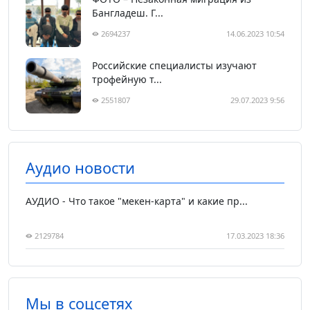
Бангладеш. Г...
2694237
14.06.2023 10:54
Российские специалисты изучают
трофейную т...
2551807
29.07.2023 9:56
Аудио новости
АУДИО - Что такое "мекен-карта" и какие пр...
2129784
17.03.2023 18:36
Мы в соцсетях