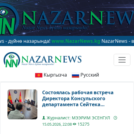
йнө назарында!
www.NazarNews.kg
NazarNews - в цент
Кыргызча
Русский
Состоялась рабочая встреча
Директора Консульского
департамента Сейтека
Жумакадыр уулу с
представителями швейной
Журналист: МЭЭРИМ ЭСЕНГУЛ
отрасли
15275
15.05.2026, 22:08