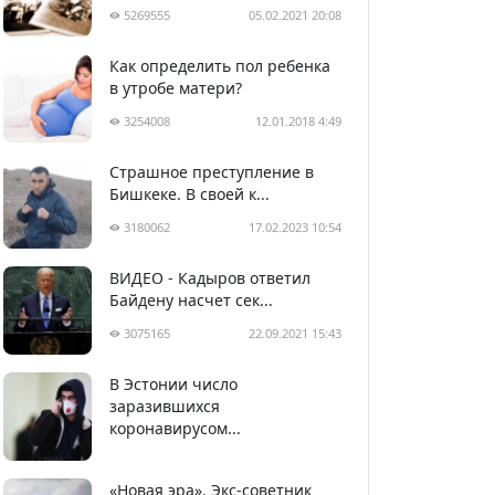
5269555
05.02.2021 20:08
Как определить пол ребенка
в утробе матери?
3254008
12.01.2018 4:49
Страшное преступление в
Бишкеке. В своей к...
3180062
17.02.2023 10:54
ВИДЕО - Кадыров ответил
Байдену насчет сек...
3075165
22.09.2021 15:43
В Эстонии число
2990019
05.04.2020 22:58
заразившихся
коронавирусом...
«Новая эра». Экс-советник