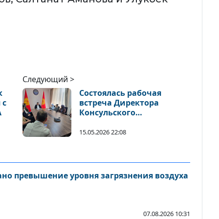
Следующий >
к
Состоялась рабочая
 с
встреча Директора
А
Консульского
департамента Сейтека
Жумакадыр уулу с
15.05.2026 22:08
представителями
швейной отрасли
но превышение уровня загрязнения воздуха
07.08.2026 10:31