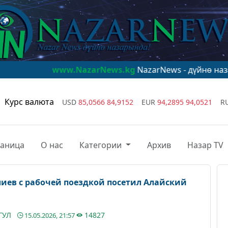
www.NazarNews.kg
NazarNews - дүйнө назарында!
www.
Курс валюта
USD
85,0566
84,9152
EUR
94,2895
94,0521
R
раница
О нас
Категории
Архив
Назар TV
иев с рабочей поездкой посетил Алайский
ГУЛ
14827
15.05.2026, 21:57