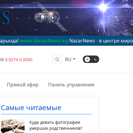
NazarNews.kg
NazarNews - в центре мирового внимани
RU
UB
0,9274
0,9260
Прямой эфир
Панель управления
Самые читаемые
Куда девать фотографии
умерших родственников?