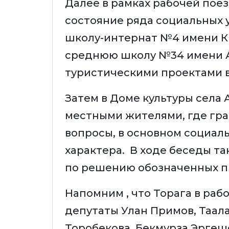
Далее в рамках рабочей пое
состояние ряда социальных 
школу-интернат №4 имени К
среднюю школу №34 имени А
туристическими проектами в
Затем в Доме культуры села 
местными жителями, где гр
вопросы, в основном социал
характера. В ходе беседы 
по решению обозначенных 
Напомним , что Торага в ра
депутаты Улан Примов, Таал
Торобекова, Бекмурза Эргешо