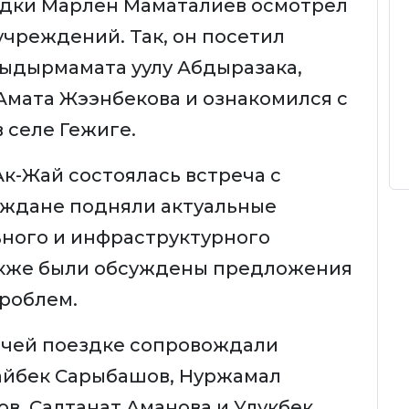
здки Марлен Маматалиев осмотрел
учреждений. Так, он посетил
ыдырмамата уулу Абдыразака,
мата Жээнбекова и ознакомился с
 селе Гежиге.
Ак-Жай состоялась встреча с
аждане подняли актуальные
ьного и инфраструктурного
также были обсуждены предложения
проблем.
бочей поездке сопровождали
айбек Сарыбашов, Нуржамал
в, Салтанат Аманова и Улукбек