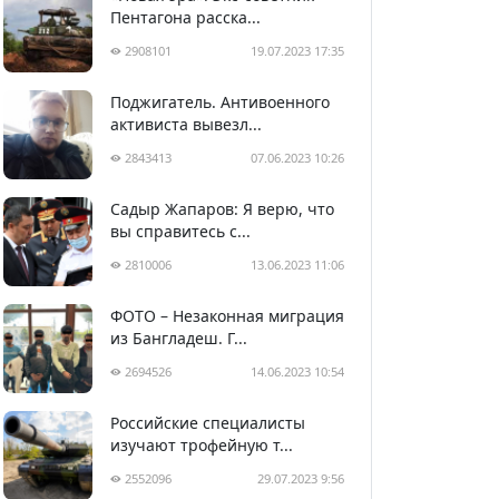
Пентагона расска...
2908101
19.07.2023 17:35
Поджигатель. Антивоенного
активиста вывезл...
2843413
07.06.2023 10:26
Садыр Жапаров: Я верю, что
вы справитесь с...
2810006
13.06.2023 11:06
ФОТО – Незаконная миграция
из Бангладеш. Г...
2694526
14.06.2023 10:54
Российские специалисты
изучают трофейную т...
2552096
29.07.2023 9:56