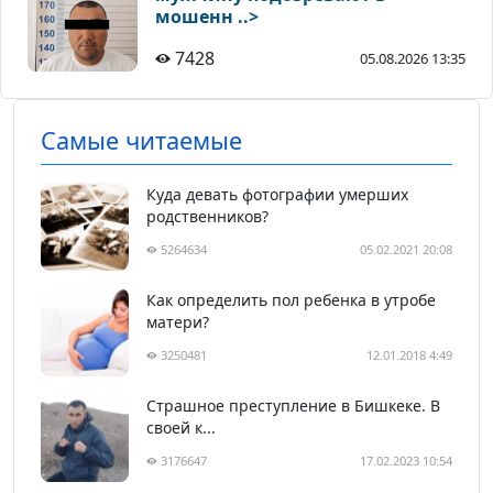
мошенн ..>
7428
05.08.2026 13:35
Самые читаемые
Куда девать фотографии умерших
родственников?
5264634
05.02.2021 20:08
Как определить пол ребенка в утробе
матери?
3250481
12.01.2018 4:49
Страшное преступление в Бишкеке. В
своей к...
3176647
17.02.2023 10:54