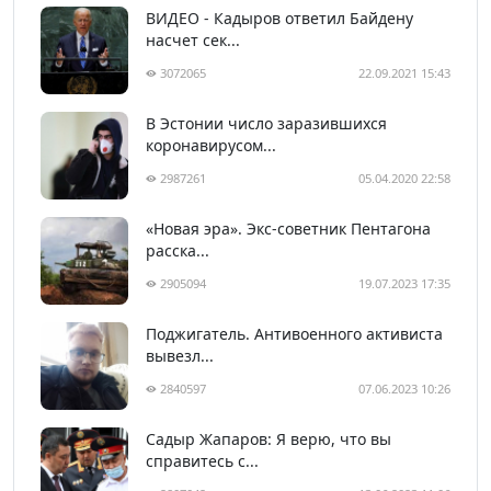
ВИДЕО - Кадыров ответил Байдену
насчет сек...
3072065
22.09.2021 15:43
В Эстонии число заразившихся
коронавирусом...
2987261
05.04.2020 22:58
«Новая эра». Экс-советник Пентагона
расска...
2905094
19.07.2023 17:35
Поджигатель. Антивоенного активиста
вывезл...
2840597
07.06.2023 10:26
Садыр Жапаров: Я верю, что вы
справитесь с...