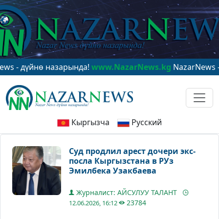
дүйнө назарында!
www.NazarNews.kg
NazarNews - в це
Кыргызча
Русский
Суд продлил арест дочери экс-
посла Кыргызстана в РУз
Эмилбека Узакбаева
Журналист: АЙСУЛУУ ТАЛАНТ
23784
12.06.2026, 16:12