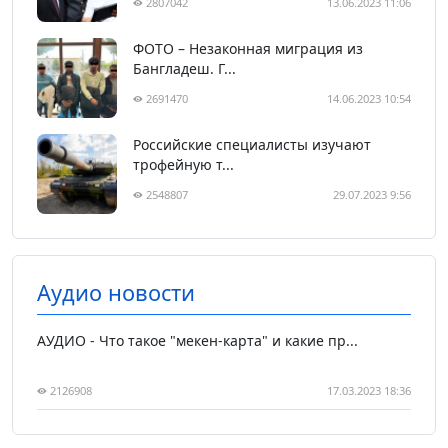
2807042
13.06.2023 11:06
ФОТО – Незаконная миграция из
Бангладеш. Г...
2691470
14.06.2023 10:54
Российские специалисты изучают
трофейную т...
2548807
29.07.2023 9:56
Аудио новости
АУДИО - Что такое "мекен-карта" и какие пр...
2126908
17.03.2023 18:36