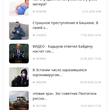
матери?
3258748
12.01.2018 4:49
Страшное преступление в Бишкеке. В
своей к...
3183633
17.02.2023 10:54
ВИДЕО - Кадыров ответил Байдену
насчет сек...
3078452
22.09.2021 15:43
В Эстонии число заразившихся
коронавирусом...
2993258
05.04.2020 22:58
«Новая эра». Экс-советник Пентагона
расска...
2911096
19.07.2023 17:35