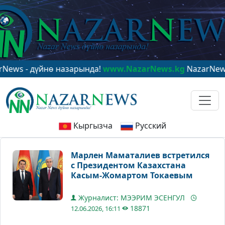
 дүйнө назарында!
www.NazarNews.kg
NazarNews - в ц
Кыргызча
Русский
Марлен Маматалиев встретился
с Президентом Казахстана
Касым-Жомартом Токаевым
Журналист: МЭЭРИМ ЭСЕНГУЛ
18871
12.06.2026, 16:11