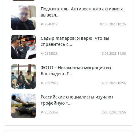
Поджигатель. Антивоенного активиста
вывезл...
2846912
07.06.2023 10:26
Садыр Жапаров: Я верю, что вы
справитесь с...
2813525
13.06.2023 11:06
ФОТО – Незаконная миграция из
Бангладеш. Г...
2697940
14.06.2023 10:54
Российские специалисты изучают
трофейную т...
2555359
29.07.2023 9:56