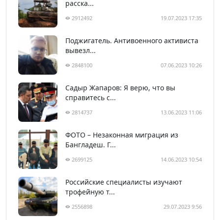
расска...
2912492
19.07.2023 17:35
Поджигатель. Антивоенного активиста
вывезл...
2848100
07.06.2023 10:26
Садыр Жапаров: Я верю, что вы
справитесь с...
2814737
13.06.2023 11:06
ФОТО – Незаконная миграция из
Бангладеш. Г...
2699125
14.06.2023 10:54
Российские специалисты изучают
трофейную т...
2556898
29.07.2023 9:56