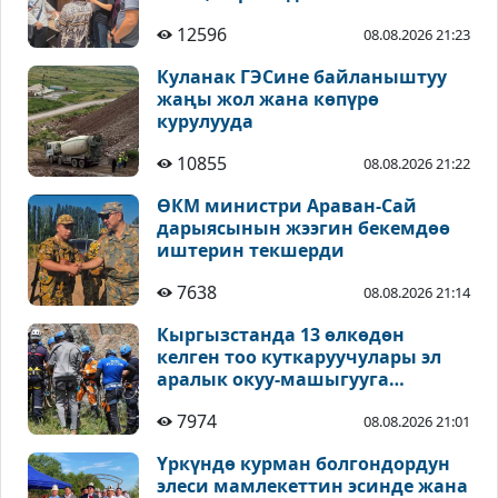
12596
08.08.2026 21:23
Куланак ГЭСине байланыштуу
жаңы жол жана көпүрө
курулууда
10855
08.08.2026 21:22
ӨКМ министри Араван-Сай
дарыясынын жээгин бекемдөө
иштерин текшерди
7638
08.08.2026 21:14
Кыргызстанда 13 өлкөдөн
келген тоо куткаруучулары эл
аралык окуу-машыгууга
катышууда
7974
08.08.2026 21:01
Үркүндө курман болгондордун
элеси мамлекеттин эсинде жана