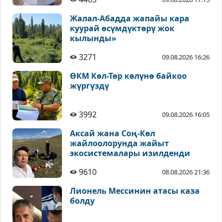
Жалал-Абадда жапайы кара
куурай өсүмдүктөрү жок
кылынды»
3271
09.08.2026 16:26
ӨКМ Көл-Төр көлүнө байкоо
жүргүздү
3992
09.08.2026 16:05
Аксай жана Соң-Көл
жайлоолорунда жайыт
экосистемалары изилденди
9610
08.08.2026 21:36
Лионель Мессинин атасы каза
болду