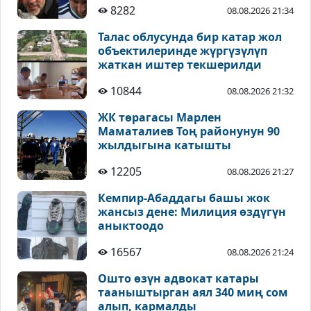
8282
08.08.2026 21:34
Талас облусунда бир катар жол
объектилеринде жүргүзүлүп
жаткан иштер текшерилди
10844
08.08.2026 21:32
ЖК төрагасы Марлен
Маматалиев Тоң районунун 90
жылдыгына катышты
12205
08.08.2026 21:27
Кемпир-Абаддагы башы жок
жансыз дене: Милиция өздүгүн
аныктоодо
16567
08.08.2026 21:24
Ошто өзүн адвокат катары
тааныштырган аял 340 миң сом
алып, кармалды