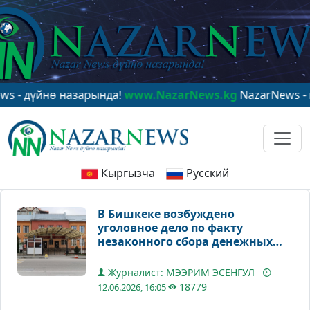
үйнө назарында!
www.NazarNews.kg
NazarNews - в цент
Кыргызча
Русский
В Бишкеке возбуждено
уголовное дело по факту
незаконного сбора денежных
средств в школе №24
Журналист: МЭЭРИМ ЭСЕНГУЛ
18779
12.06.2026, 16:05