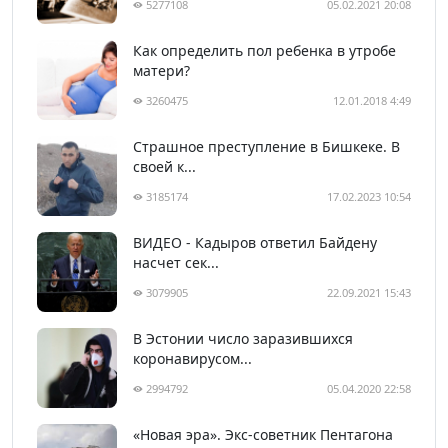
5277108
05.02.2021 20:08
Как определить пол ребенка в утробе
матери?
3260475
12.01.2018 4:49
Страшное преступление в Бишкеке. В
своей к...
3185174
17.02.2023 10:54
ВИДЕО - Кадыров ответил Байдену
насчет сек...
3079905
22.09.2021 15:43
В Эстонии число заразившихся
коронавирусом...
2994792
05.04.2020 22:58
«Новая эра». Экс-советник Пентагона