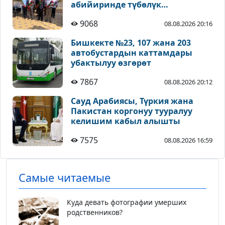
абийиринде түбөлүк
сакталышы зарыл - Койчиев
9068
08.08.2026 20:16
Бишкекте №23, 107 жана 203
автобустардын каттамдары
убактылуу өзгөрөт
7867
08.08.2026 20:12
Сауд Арабиясы, Түркия жана
Пакистан коргонуу тууралуу
келишим кабыл алышты
7575
08.08.2026 16:59
Самые читаемые
Куда девать фотографии умерших
родственников?