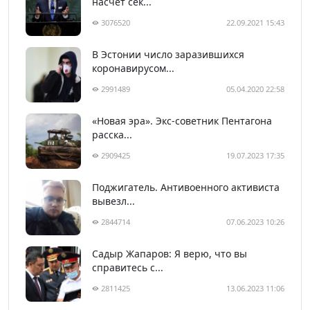
насчет сек...
3076520
22.09.2021 15:43
В Эстонии число заразившихся
коронавирусом...
2991489
05.04.2020 22:58
«Новая эра». Экс-советник Пентагона
расска...
2909425
19.07.2023 17:35
Поджигатель. Антивоенного активиста
вывезл...
2844714
07.06.2023 10:26
Садыр Жапаров: Я верю, что вы
справитесь с...
2811425
13.06.2023 11:06