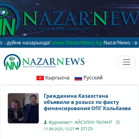
нө назарында!
www.NazarNews.kg
NazarNews - в центр
Кыргызча
Русский
Гражданина Казахстана
объявили в розыск по факту
финансирования ОПГ Кольбаева
Журналист: АЙСУЛУУ ТАЛАНТ
37125
11.09.2025, 12:27