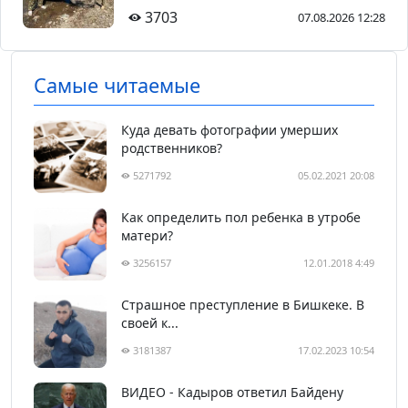
3703
07.08.2026 12:28
Самые читаемые
Куда девать фотографии умерших
родственников?
5271792
05.02.2021 20:08
Как определить пол ребенка в утробе
матери?
3256157
12.01.2018 4:49
Страшное преступление в Бишкеке. В
своей к...
3181387
17.02.2023 10:54
ВИДЕО - Кадыров ответил Байдену