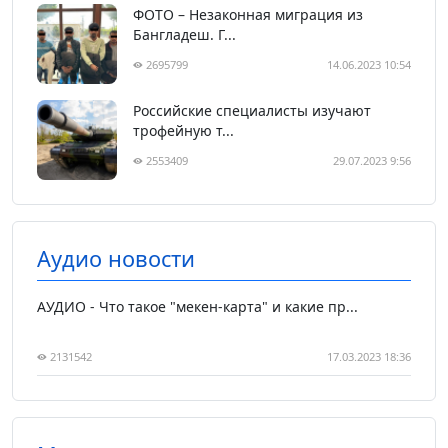
ФОТО – Незаконная миграция из
Бангладеш. Г...
2695799
14.06.2023 10:54
Российские специалисты изучают
трофейную т...
2553409
29.07.2023 9:56
Аудио новости
АУДИО - Что такое "мекен-карта" и какие пр...
2131542
17.03.2023 18:36