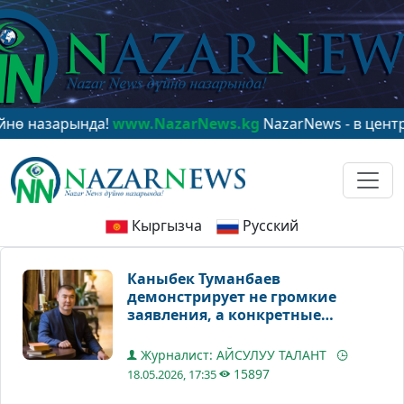
зарында!
www.NazarNews.kg
NazarNews - в центре мир
Кыргызча
Русский
Каныбек Туманбаев
демонстрирует не громкие
заявления, а конкретные
результаты
Журналист: АЙСУЛУУ ТАЛАНТ
15897
18.05.2026, 17:35