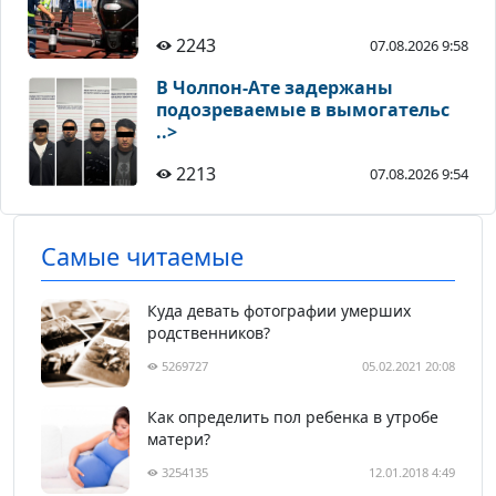
2243
07.08.2026 9:58
В Чолпон-Ате задержаны
подозреваемые в вымогательс
..>
2213
07.08.2026 9:54
Самые читаемые
Куда девать фотографии умерших
родственников?
5269727
05.02.2021 20:08
Как определить пол ребенка в утробе
матери?
3254135
12.01.2018 4:49