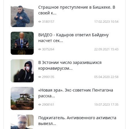
Страшное преступление в Бишкеке. В
своей к...
3180157
17.02.2023 10:54
ВИДЕО - Кадыров ответил Байдену
насчет сек...
3075264
22.09.2021 15:43
В Эстонии число заразившихся
коронавирусом...
2990135
05.04.2020 22:58
«Новая эра». Экс-советник Пентагона
расска...
2908161
19.07.2023 17:35
Поджигатель. Антивоенного активиста
вывезл...