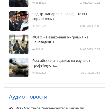
2843608
07.06.2023 10:26
Садыр Жапаров: Я верю, что вы
справитесь с...
2810122
13.06.2023 11:06
ФОТО – Незаконная миграция из
Бангладеш. Г...
2694641
14.06.2023 10:54
Российские специалисты изучают
трофейную т...
2552222
29.07.2023 9:56
Аудио новости
АУДИО - Что такое "мекен-карта" и какие пр...