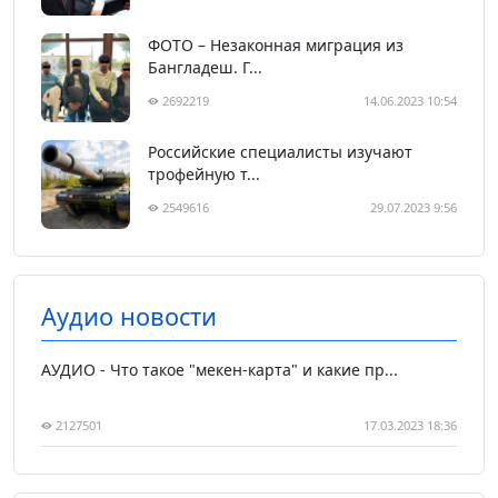
ФОТО – Незаконная миграция из
Бангладеш. Г...
2692219
14.06.2023 10:54
Российские специалисты изучают
трофейную т...
2549616
29.07.2023 9:56
Аудио новости
АУДИО - Что такое "мекен-карта" и какие пр...
2127501
17.03.2023 18:36