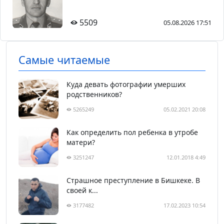
5509
05.08.2026 17:51
Самые читаемые
Куда девать фотографии умерших
родственников?
5265249
05.02.2021 20:08
Как определить пол ребенка в утробе
матери?
3251247
12.01.2018 4:49
Страшное преступление в Бишкеке. В
своей к...
3177482
17.02.2023 10:54