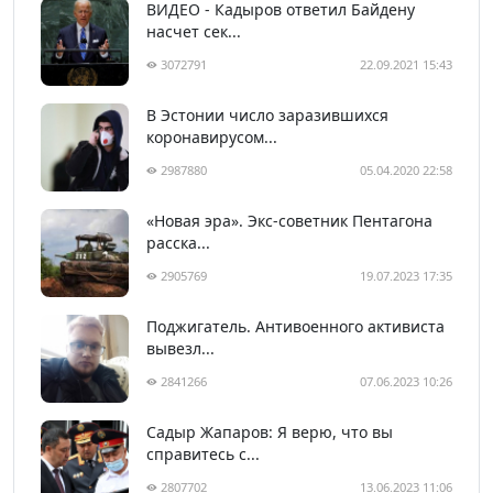
ВИДЕО - Кадыров ответил Байдену
насчет сек...
3072791
22.09.2021 15:43
В Эстонии число заразившихся
коронавирусом...
2987880
05.04.2020 22:58
«Новая эра». Экс-советник Пентагона
расска...
2905769
19.07.2023 17:35
Поджигатель. Антивоенного активиста
вывезл...
2841266
07.06.2023 10:26
Садыр Жапаров: Я верю, что вы
справитесь с...
2807702
13.06.2023 11:06