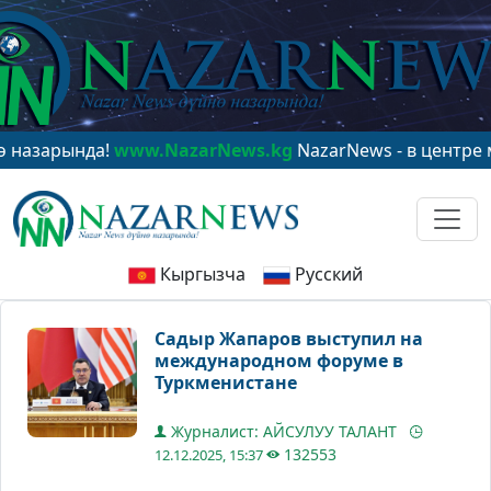
да!
www.NazarNews.kg
NazarNews - в центре мирового 
Кыргызча
Русский
Садыр Жапаров выступил на
международном форуме в
Туркменистане
Журналист: АЙСУЛУУ ТАЛАНТ
132553
12.12.2025, 15:37