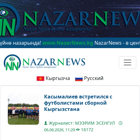
назарында!
www.NazarNews.kg
NazarNews - в центре м
Кыргызча
Русский
Касымалиев встретился с
футболистами сборной
Кыргызстана
Журналист: МЭЭРИМ ЭСЕНГУЛ
16172
06.06.2026, 11:29