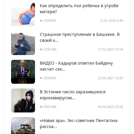
Как определить пол ребенка в утробе
матери?
3255875
12.01.2018 4:49
Страшное преступление в Бишкеке. В
своей к...
3181240
17.02.2023 10:54
ВИДЕО - Кадыров ответил Байдену
насчет сек...
3076354
22.09.2021 15:43
В Эстонии число заразившихся
коронавирусом...
2991289
05.04.2020 22:58
«Новая эра». Экс-советник Пентагона
расска...