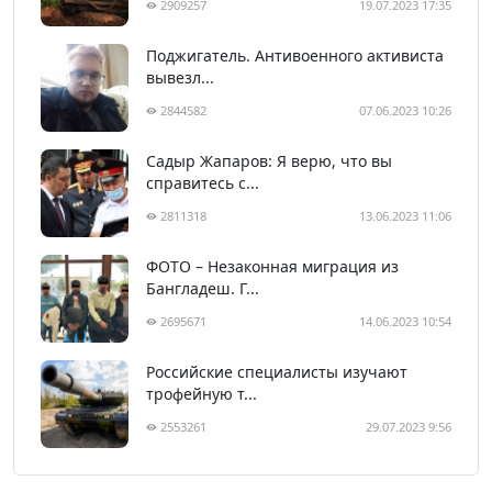
2909257
19.07.2023 17:35
Поджигатель. Антивоенного активиста
вывезл...
2844582
07.06.2023 10:26
Садыр Жапаров: Я верю, что вы
справитесь с...
2811318
13.06.2023 11:06
ФОТО – Незаконная миграция из
Бангладеш. Г...
2695671
14.06.2023 10:54
Российские специалисты изучают
трофейную т...
2553261
29.07.2023 9:56