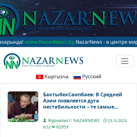
а!
www.NazarNews.kg
NazarNews - в центре мирового 
Кыргызча
Русский
БактыбекСаипбаев: В Средней
Азии появляется дуга
нестабильности – те самые
Евразийские Балканы
Журналист: NAZARNEWS
23.10.2023,
62959
8:52