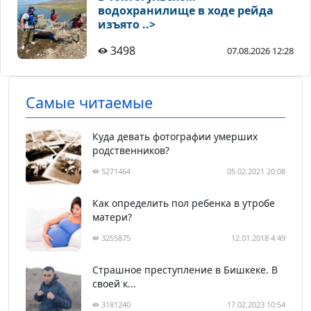
водохранилище в ходе рейда
изъято ..>
3498
07.08.2026 12:28
Самые читаемые
Куда девать фотографии умерших
родственников?
5271464
05.02.2021 20:08
Как определить пол ребенка в утробе
матери?
3255875
12.01.2018 4:49
Страшное преступление в Бишкеке. В
своей к...
3181240
17.02.2023 10:54