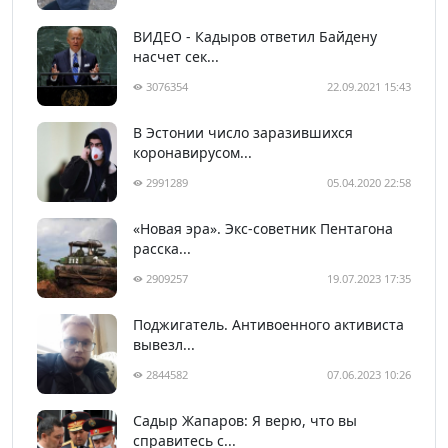
ВИДЕО - Кадыров ответил Байдену
насчет сек...
3076354
22.09.2021 15:43
В Эстонии число заразившихся
коронавирусом...
2991289
05.04.2020 22:58
«Новая эра». Экс-советник Пентагона
расска...
2909257
19.07.2023 17:35
Поджигатель. Антивоенного активиста
вывезл...
2844582
07.06.2023 10:26
Садыр Жапаров: Я верю, что вы
справитесь с...