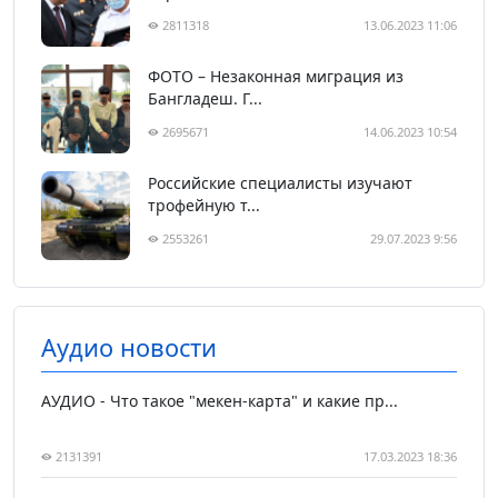
2811318
13.06.2023 11:06
ФОТО – Незаконная миграция из
Бангладеш. Г...
2695671
14.06.2023 10:54
Российские специалисты изучают
трофейную т...
2553261
29.07.2023 9:56
Аудио новости
АУДИО - Что такое "мекен-карта" и какие пр...
2131391
17.03.2023 18:36