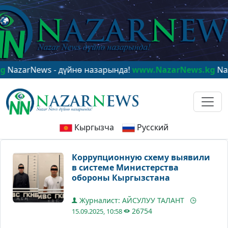
rNews - дүйнө назарында!
www.NazarNews.kg
NazarNew
Кыргызча
Русский
Коррупционную схему выявили
в системе Министерства
обороны Кыргызстана
Журналист: АЙСУЛУУ ТАЛАНТ
26754
15.09.2025, 10:58