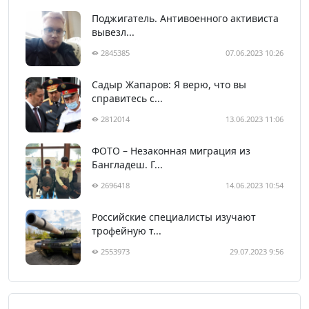
Поджигатель. Антивоенного активиста
вывезл...
2845385
07.06.2023 10:26
Садыр Жапаров: Я верю, что вы
справитесь с...
2812014
13.06.2023 11:06
ФОТО – Незаконная миграция из
Бангладеш. Г...
2696418
14.06.2023 10:54
Российские специалисты изучают
трофейную т...
2553973
29.07.2023 9:56