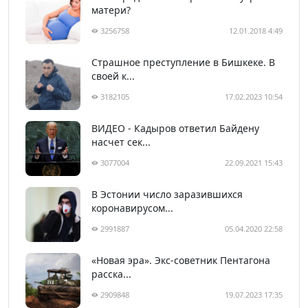
матери?
3256758
12.01.2018 4:49
Страшное преступление в Бишкеке. В
своей к...
3182105
17.02.2023 10:54
ВИДЕО - Кадыров ответил Байдену
насчет сек...
3077004
22.09.2021 15:43
В Эстонии число заразившихся
коронавирусом...
2991887
05.04.2020 22:58
«Новая эра». Экс-советник Пентагона
расска...
2909848
19.07.2023 17:35