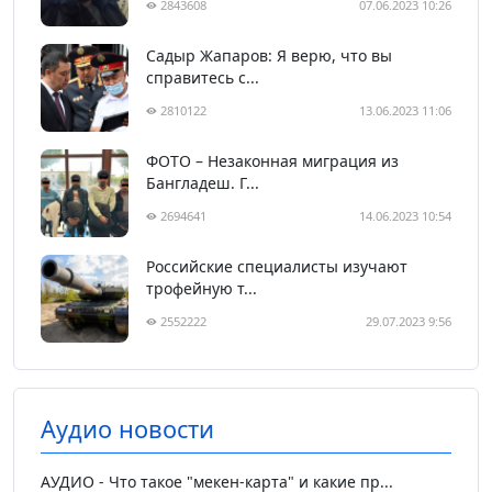
2843608
07.06.2023 10:26
Садыр Жапаров: Я верю, что вы
справитесь с...
2810122
13.06.2023 11:06
ФОТО – Незаконная миграция из
Бангладеш. Г...
2694641
14.06.2023 10:54
Российские специалисты изучают
трофейную т...
2552222
29.07.2023 9:56
Аудио новости
АУДИО - Что такое "мекен-карта" и какие пр...