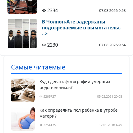
2334
07.08.2026 9:58
В Чолпон-Ате задержаны
подозреваемые в вымогательс
..>
2230
07.08.2026 9:54
Самые читаемые
Куда девать фотографии умерших
родственников?
5269727
05.02.2021 20:08
Как определить пол ребенка в утробе
матери?
3254135
12.01.2018 4:49