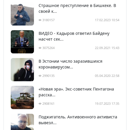
Страшное преступление в Бишкеке. В
своей к...
3180157
17.02.2023 10:54
ВИДЕО - Кадыров ответил Байдену
насчет сек...
3075264
22.09.2021 15:43
В Эстонии число заразившихся
коронавирусом...
2990135
05.04.2020 22:58
«Новая эра». Экс-советник Пентагона
расска...
2908161
19.07.2023 17:35
Поджигатель. Антивоенного активиста
вывезл...