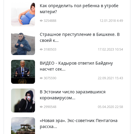
Как определить пол ребенка в утробе
матери?
3254888
12.01.2018 4:49
Страшное преступление в Бишкеке. В
своей к...
3180503
17.02.2023 10:54
ВИДЕО - Кадыров ответил Байдену
насчет сек...
3075590
22.09.2021 15:43
В Эстонии число заразившихся
коронавирусом...
2990548
05.04.2020 22:58
«Новая эра». Экс-советник Пентагона
расска...