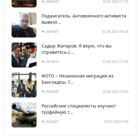
2908474
19.07.2023 17:35
Поджигатель. Антивоенного активиста
вывезл...
2843921
07.06.2023 10:26
Садыр Жапаров: Я верю, что вы
справитесь с...
2810616
13.06.2023 11:06
ФОТО – Незаконная миграция из
Бангладеш. Г...
2695035
14.06.2023 10:54
Российские специалисты изучают
трофейную т...
2552601
29.07.2023 9:56