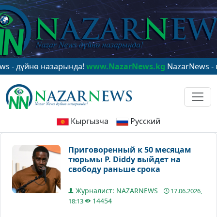
үйнө назарында!
www.NazarNews.kg
NazarNews - в цен
Кыргызча
Русский
Приговоренный к 50 месяцам
тюрьмы P. Diddy выйдет на
свободу раньше срока
Журналист: NAZARNEWS
17.06.2026,
14454
18:13