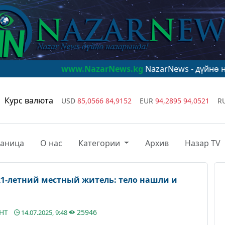
www.NazarNews.kg
NazarNews - дүйнө назарында!
w
Курс валюта
USD
85,0566
84,9152
EUR
94,2895
94,0521
R
раница
О нас
Категории
Архив
Назар TV
21-летний местный житель: тело нашли и
АНТ
25946
14.07.2025, 9:48