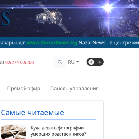
ww.NazarNews.kg
NazarNews - в центре мирового вни
RU
UB
0,9274
0,9260
Прямой эфир
Панель управления
Самые читаемые
Куда девать фотографии
умерших родственников?