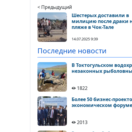
< Предыдущий
Шестерых доставили в
милицию после драки 
пляже в Чок-Тале
14.07.2025 9:39
Последние новости
В Токтогульском водохр
незаконных рыболовны
1822
Более 50 бизнес-проек
экономическом форуме
2013