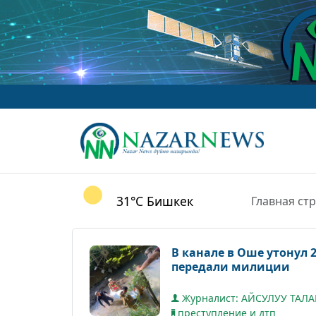
31°C
Бишкек
Главная ст
В канале в Оше утонул 
передали милиции
Журналист: АЙСУЛУУ ТАЛ
преступление и дтп