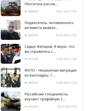
Пентагона расска...
2908285
19.07.2023 17:35
Поджигатель. Антивоенного
активиста вывезл...
2843752
07.06.2023 10:26
Садыр Жапаров: Я верю, что
вы справитесь с...
2810245
13.06.2023 11:06
ФОТО – Незаконная миграция
из Бангладеш. Г...
2694783
14.06.2023 10:54
Российские специалисты
изучают трофейную т...
2552416
29.07.2023 9:56