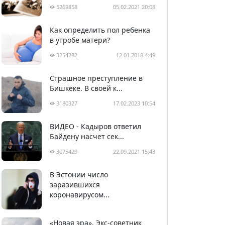
5269858
05.02.2021 20:08
Как определить пол ребенка
в утробе матери?
3254282
12.01.2018 4:49
Страшное преступление в
Бишкеке. В своей к...
3180327
17.02.2023 10:54
ВИДЕО - Кадыров ответил
Байдену насчет сек...
3075429
22.09.2021 15:43
В Эстонии число
2990262
05.04.2020 22:58
заразившихся
коронавирусом...
«Новая эра». Экс-советник