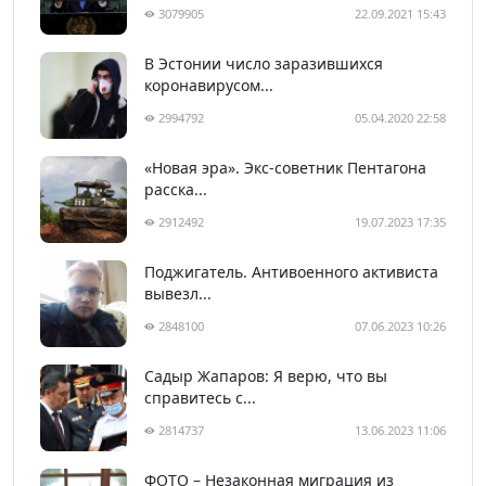
3079905
22.09.2021 15:43
В Эстонии число заразившихся
коронавирусом...
2994792
05.04.2020 22:58
«Новая эра». Экс-советник Пентагона
расска...
2912492
19.07.2023 17:35
Поджигатель. Антивоенного активиста
вывезл...
2848100
07.06.2023 10:26
Садыр Жапаров: Я верю, что вы
справитесь с...
2814737
13.06.2023 11:06
ФОТО – Незаконная миграция из