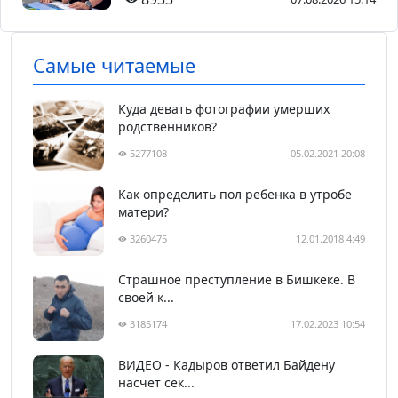
Самые читаемые
Куда девать фотографии умерших
родственников?
5277108
05.02.2021 20:08
Как определить пол ребенка в утробе
матери?
3260475
12.01.2018 4:49
Страшное преступление в Бишкеке. В
своей к...
3185174
17.02.2023 10:54
ВИДЕО - Кадыров ответил Байдену
насчет сек...