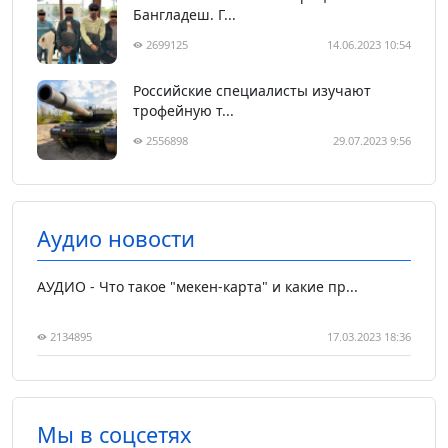
Бангладеш. Г...
2699125
14.06.2023 10:54
Российские специалисты изучают
трофейную т...
2556898
29.07.2023 9:56
Аудио новости
АУДИО - Что такое "мекен-карта" и какие пр...
2134895
17.03.2023 18:36
Мы в соцсетях