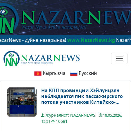
 - дүйнө назарында!
www.NazarNews.kg
NazarNews - в
Кыргызча
Русский
На КПП провинции Хэйлунцзян
наблюдается пик пассажирского
потока участников Китайско-
российского ЭКСПО
Журналист: NAZARNEWS
18.05.2026,
10681
15:51