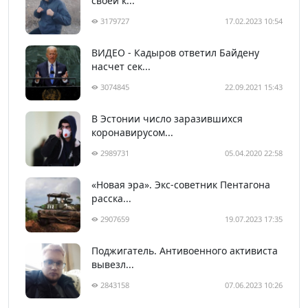
своей к...
3179727
17.02.2023 10:54
ВИДЕО - Кадыров ответил Байдену
насчет сек...
3074845
22.09.2021 15:43
В Эстонии число заразившихся
коронавирусом...
2989731
05.04.2020 22:58
«Новая эра». Экс-советник Пентагона
расска...
2907659
19.07.2023 17:35
Поджигатель. Антивоенного активиста
вывезл...
2843158
07.06.2023 10:26