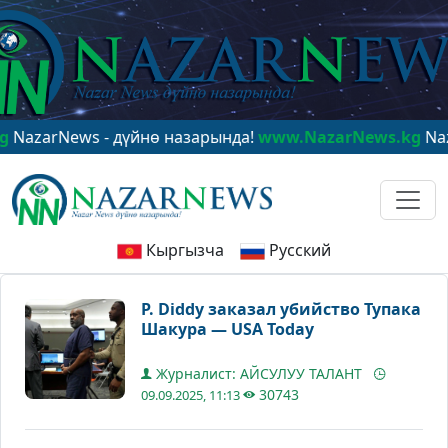
rNews - дүйнө назарында!
www.NazarNews.kg
NazarNew
Кыргызча
Русский
P. Diddy заказал убийство Тупака
Шакура — USA Today
Журналист: АЙСУЛУУ ТАЛАНТ
30743
09.09.2025, 11:13