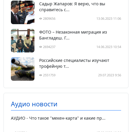
Садыр Жапаров: Я верю, что вы
справитесь с...
2809656
13.06.2023 11:06
ФОТО – Незаконная миграция из
Бангладеш. Г...
2694237
14.06.2023 10:54
Российские специалисты изучают
трофейную т...
2551759
29.07.2023 9:56
Аудио новости
АУДИО - Что такое "мекен-карта" и какие пр...