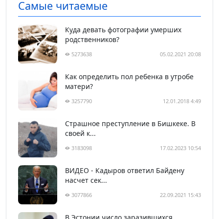
Самые читаемые
Куда девать фотографии умерших
родственников?
5273638
05.02.2021 20:08
Как определить пол ребенка в утробе
матери?
3257790
12.01.2018 4:49
Страшное преступление в Бишкеке. В
своей к...
3183098
17.02.2023 10:54
ВИДЕО - Кадыров ответил Байдену
насчет сек...
3077866
22.09.2021 15:43
В Эстонии число заразившихся