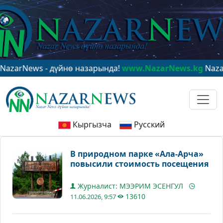
News - дүйнө назарында!
www.NazarNews.kg
NazarNews
Кыргызча
Русский
В природном парке «Ала-Арча»
повысили стоимость посещения
Журналист: МЭЭРИМ ЭСЕНГУЛ
13610
11.06.2026, 9:57