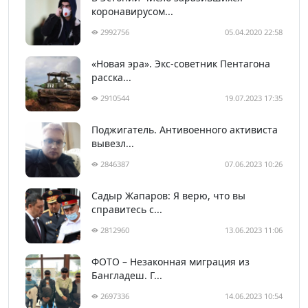
коронавирусом...
2992756
05.04.2020 22:58
«Новая эра». Экс-советник Пентагона
расска...
2910544
19.07.2023 17:35
Поджигатель. Антивоенного активиста
вывезл...
2846387
07.06.2023 10:26
Садыр Жапаров: Я верю, что вы
справитесь с...
2812960
13.06.2023 11:06
ФОТО – Незаконная миграция из
Бангладеш. Г...
2697336
14.06.2023 10:54