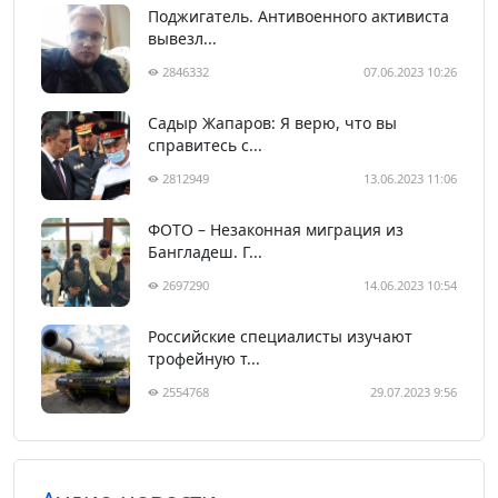
Поджигатель. Антивоенного активиста
вывезл...
2846332
07.06.2023 10:26
Садыр Жапаров: Я верю, что вы
справитесь с...
2812949
13.06.2023 11:06
ФОТО – Незаконная миграция из
Бангладеш. Г...
2697290
14.06.2023 10:54
Российские специалисты изучают
трофейную т...
2554768
29.07.2023 9:56