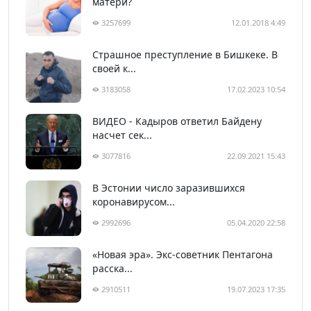
матери?
3257699
12.01.2018 4:49
Страшное преступление в Бишкеке. В
своей к...
3183058
17.02.2023 10:54
ВИДЕО - Кадыров ответил Байдену
насчет сек...
3077816
22.09.2021 15:43
В Эстонии число заразившихся
коронавирусом...
2992696
05.04.2020 22:58
«Новая эра». Экс-советник Пентагона
расска...
2910511
19.07.2023 17:35