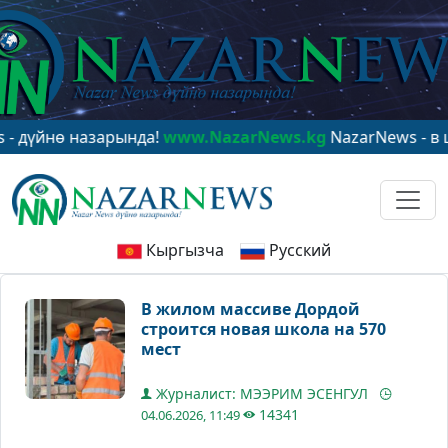
нө назарында!
www.NazarNews.kg
NazarNews - в центр
Кыргызча
Русский
В жилом массиве Дордой
строится новая школа на 570
мест
Журналист: МЭЭРИМ ЭСЕНГУЛ
14341
04.06.2026, 11:49