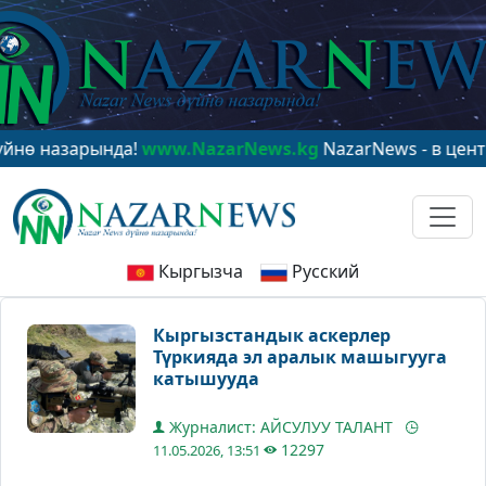
азарында!
www.NazarNews.kg
NazarNews - в центре ми
Кыргызча
Русский
Кыргызстандык аскерлер
Түркияда эл аралык машыгууга
катышууда
Журналист: АЙСУЛУУ ТАЛАНТ
12297
11.05.2026, 13:51