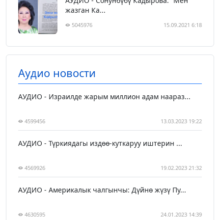
АУДИО - Сонунбүбү Кадырова: “Мен
жазган Ка...
5045976
15.09.2021 6:18
Аудио новости
АУДИО - Израилде жарым миллион адам наараз...
4599456
13.03.2023 19:22
АУДИО - Түркиядагы издөө-куткаруу иштерин ...
4569926
19.02.2023 21:32
АУДИО - Америкалык чалгынчы: Дүйнө жүзү Пу...
4630595
24.01.2023 14:39