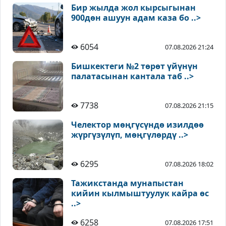
Бир жылда жол кырсыгынан
900дөн ашуун адам каза бо ..>
6054
07.08.2026 21:24
Бишкектеги №2 төрөт үйүнүн
палатасынан кантала таб ..>
7738
07.08.2026 21:15
Челектор мөңгүсүндө изилдөө
жүргүзүлүп, мөңгүлөрдү ..>
6295
07.08.2026 18:02
Тажикстанда мунапыстан
кийин кылмыштуулук кайра өс
..>
6258
07.08.2026 17:51