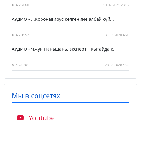
4637060
10.02.2021 23:02
АУДИО - ...Коронавирус келгенине аябай сүй...
4691952
31.03.2020 4:20
АУДИО - Чжун Наньшань, эксперт: “Кытайда к...
4596401
28.03.2020 4:05
Мы в соцсетях
Youtube