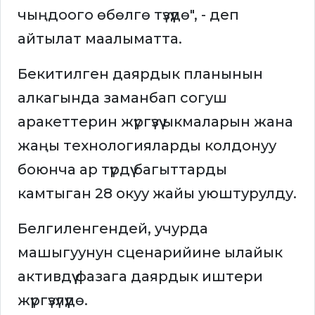
чыңдоого өбөлгө түзүүдө", - деп
айтылат маалыматта.
Бекитилген даярдык планынын
алкагында заманбап согуш
аракеттерин жүргүзүү ыкмаларын жана
жаңы технологияларды колдонуу
боюнча ар түрдүү багыттарды
камтыган 28 окуу жайы уюштурулду.
Белгиленгендей, учурда
машыгуунун сценарийине ылайык
активдүү фазага даярдык иштери
жүргүзүлүүдө.