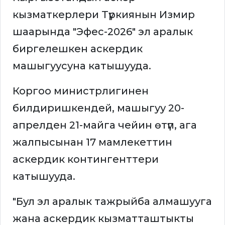
кызматкерлери Түркиянын Измир
шаарында "Эфес-2026" эл аралык
биргелешкен аскердик
машыгуусуна катышууда.
Коргоо министрлигинен
билдиришкендей, машыгуу 20-
апрелден 21-майга чейин өтүп, ага
жалпысынан 17 мамлекеттин
аскердик контингенттери
катышууда.
"Бул эл аралык тажрыйба алмашууга
жана аскердик кызматташтыкты