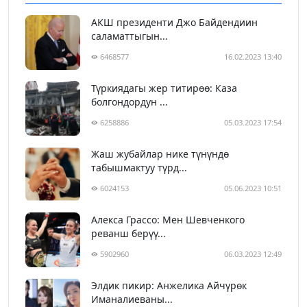
АКШ президенти Джо Байдендиин
саламаттыгын...
6468577
16.02.2023 13:40
Түркиядагы жер титирөө: Каза
болгондордун ...
6258886
05.03.2023 17:54
Жаш жубайлар нике түнүндө
табышмактуу түрд...
6024153
05.06.2023 10:51
Алекса Грассо: Мен Шевченкого
реванш берүү...
5902960
06.03.2023 12:49
Элдик пикир: Анжелика Айчүрөк
Иманалиеваны...