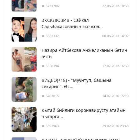
5731786
22.06.2022 10:58
ЭКСКЛЮЗИВ - Сайкал
Садыбакасованын экс-жол...
5662332
08.06.2023 14:02
Назира Айтбекова Анжеликанын бетин
ачты
5558394
17.07.2022 16:50
ВИДЕО(+18) - "Муунтуп, башына
секирип". Өс...
5487015
14.07.2020 15:19
Кытай бийлиги коронавирусту атайын
чыгарга...
5397963
29.02.2020 23:43