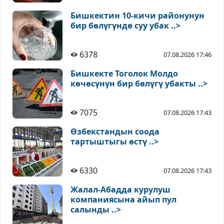
Бишкектин 10-кичи районунун
бир бөлүгүндө суу убак ..>
6378
07.08.2026 17:46
Бишкекте Тоголок Молдо
көчөсүнүн бир бөлүгү убакты ..>
7075
07.08.2026 17:43
Өзбекстандын соода
тартыштыгы өстү ..>
6330
07.08.2026 17:43
Жалал-Абадда курулуш
компаниясына айып пул
салынды ..>