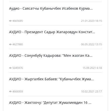
Аудио - Саясатчы Кубанычбек Исабеков Курма...
4665685
21.01.2023 18:15
АУДИО - Президент Садыр Жапаровдун Констит...
4627880
06.05.2022 13:15
АУДИО - Сонунбүбү Кадырова: “Мен жазган Ка...
5045976
15.09.2021 6:18
АУДИО - Жыргалбек Бабаев: “Кубанычбек Жума...
4666959
10.02.2021 23:17
АУДИО - Жактоочу: “Депутат Жумалиевдин 16 ...