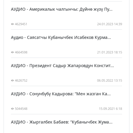
АУДИО - Америкалык чалгынчы: Дүйнө жүзү Пу...
4629451
24.01.2023 14:39
Аудио - Саясатчы Кубанычбек Исабеков Курма...
4664598
21.01.2023 18:15
АУДИО - Президент Садыр Жапаровдун Констит...
4626752
06.05.2022 13:15
АУДИО - Сонунбүбү Кадырова: “Мен жазган Ка...
5044548
15.09.2021 6:18
АУДИО - Жыргалбек Бабаев: “Кубанычбек Жума...