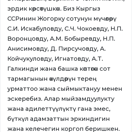
эрдик көрсөтүшкөн. Биз Кыргыз
ССРинин Жогорку сотунун мүчөлөрү
С.И. Искабуловду, С.Ч. Чокоевду, Н.П.
Воронцовду, А.М. Бобыревду, Н.П.
Анисимовду, Д. Пирсучовду, А.
Койчукуловду, Игнатовду, А.Т.
Галкинди жана башка көптөгөн сот
тармагынын өкүлдөрүн терең
урматтоо жана сыймыктануу менен
эскеребиз. Алар мыйзамдуулукту
жана адилеттүүлүктү гана эмес,
бүткүл адамзаттын эркиндигин
жана келечегин коргоп беришкен.