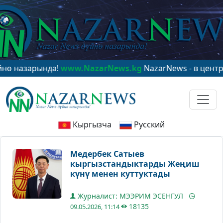
рында!
www.NazarNews.kg
NazarNews - в центре миров
Кыргызча
Русский
Медербек Сатыев
кыргызстандыктарды Жеңиш
күнү менен куттуктады
Журналист: МЭЭРИМ ЭСЕНГУЛ
18135
09.05.2026, 11:14