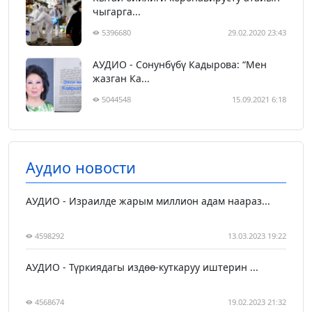
чыгарга...
5396680
29.02.2020 23:43
АУДИО - Сонунбүбү Кадырова: “Мен
жазган Ка...
5044548
15.09.2021 6:18
Аудио новости
АУДИО - Израилде жарым миллион адам наараз...
4598292
13.03.2023 19:22
АУДИО - Түркиядагы издөө-куткаруу иштерин ...
4568674
19.02.2023 21:32