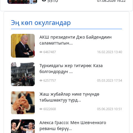
5510
07.08.2026 16:22
Эң көп окулгандар
АКШ президенти Джо Байдендиин
саламаттыгын...
6467487
16.02.2023 13:40
Түркиядагы жер титирөө: Каза
болгондордун ...
6257757
05.03.2023 17:54
Жаш жубайлар нике түнүндө
табышмактуу түрд...
6022668
05.06.2023 10:51
Алекса Грассо: Мен Шевченкого
реванш берүү...