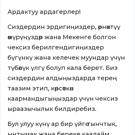
Ардактуу ардагерлер!
Сиздердин эрдигиңиздер, өрнөктүү
өмүрүңүздөр жана Мекенге болгон
чексиз берилгендигиңиздер
бүгүнкү жана келечек муундар үчүн
түбөлүк үлгү болуп кала берет. Биз
сиздердин алдыңыздарда терең
таазим этип, көрсөткөн
каармандыгыңыздар үчүн чексиз
ыраазычылык билдиребиз.
Бул улуу күнү ар бир үйгө тынчтык,
ынтымак жана береке каалайм.