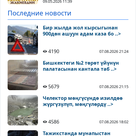
09.05.2026 11:39
Последние новости
Бир жылда жол кырсыгынан
900дөн ашуун адам каза бо ..>
4190
07.08.2026 21:24
Бишкектеги №2 төрөт үйүнүн
палатасынан кантала таб ..>
5679
07.08.2026 21:15
Челектор мөңгүсүндө изилдөө
жүргүзүлүп, мөңгүлөрдү ..>
4586
07.08.2026 18:02
Тажикстанда мунапыстан