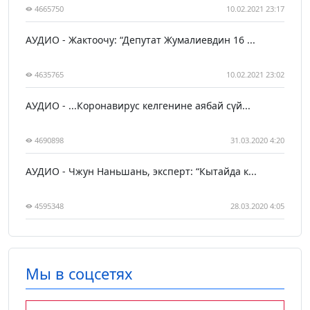
4665750
10.02.2021 23:17
АУДИО - Жактоочу: “Депутат Жумалиевдин 16 ...
4635765
10.02.2021 23:02
АУДИО - ...Коронавирус келгенине аябай сүй...
4690898
31.03.2020 4:20
АУДИО - Чжун Наньшань, эксперт: “Кытайда к...
4595348
28.03.2020 4:05
Мы в соцсетях