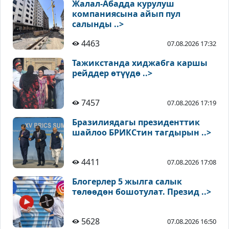
Жалал-Абадда курулуш
компаниясына айып пул
салынды ..>
4463
07.08.2026 17:32
Тажикстанда хиджабга каршы
рейддер өтүүдө ..>
7457
07.08.2026 17:19
Бразилиядагы президенттик
шайлоо БРИКСтин тагдырын ..>
4411
07.08.2026 17:08
Блогерлер 5 жылга салык
төлөөдөн бошотулат. Презид ..>
5628
07.08.2026 16:50