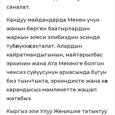
саналат.
Кандуу майдандарда Мекен үчүн
жанын берген баатырлардын
жаркын элеси элибиздин эсинде
түбөлүккө сакталат. Алардын
кайратмандыгынын, майтарылбас
эркинин жана Ата Мекенге болгон
чексиз сүйүүсүнүн аркасында бүгүн
биз тынчтыкта, эркиндикте жана көз
карандысыз мамлекетте жашап
жатабыз.
Кыргыз эли Улуу Жеңишке татыктуу