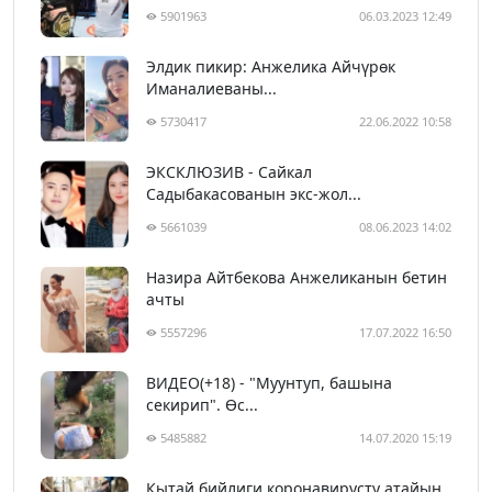
5901963
06.03.2023 12:49
Элдик пикир: Анжелика Айчүрөк
Иманалиеваны...
5730417
22.06.2022 10:58
ЭКСКЛЮЗИВ - Сайкал
Садыбакасованын экс-жол...
5661039
08.06.2023 14:02
Назира Айтбекова Анжеликанын бетин
ачты
5557296
17.07.2022 16:50
ВИДЕО(+18) - "Муунтуп, башына
секирип". Өс...
5485882
14.07.2020 15:19
Кытай бийлиги коронавирусту атайын