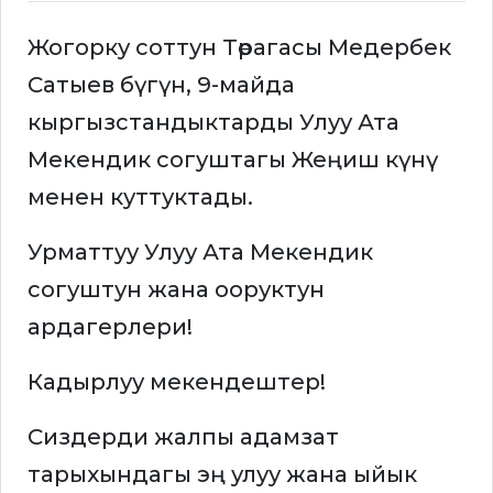
Жогорку соттун Төрагасы Медербек
Сатыев бүгүн, 9-майда
кыргызстандыктарды Улуу Ата
Мекендик согуштагы Жеңиш күнү
менен куттуктады.
Урматтуу Улуу Ата Мекендик
согуштун жана ооруктун
ардагерлери!
Кадырлуу мекендештер!
Сиздерди жалпы адамзат
тарыхындагы эң улуу жана ыйык