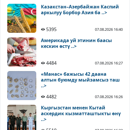
Казакстан–Азербайжан Каспий
аркылуу Борбор Азия ба ..>
5395
07.08.2026 16:40
Америкада уй этинин баасы
кескин өстү ..>
4484
07.08.2026 16:27
«Манас» бажысы 42 даана
алтын буюмду мыйзамсыз таш
..>
4482
07.08.2026 16:26
Кыргызстан менен Кытай
аскердик кызматташтыкты өнү
..>