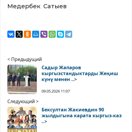
Медербек Сатыев
< Предыдущий
Садыр Жапаров
кыргызстандыктарды Жеңиш
күнү менен ..>
09.05.2026 11:07
Следующий >
Бексултан Жакиевдин 90
жылдыгына карата кыргыз-каз
..>