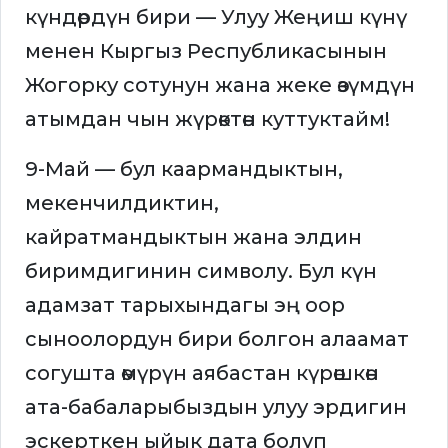
күндөрдүн бири — Улуу Жеңиш күнү
менен Кыргыз Республикасынын
Жогорку сотунун жана жеке өзүмдүн
атымдан чын жүрөктөн куттуктайм!
9-Май — бул каармандыктын,
мекенчилдиктин,
кайратмандыктын жана элдин
биримдигинин символу. Бул күн
адамзат тарыхындагы эң оор
сыноолордун бири болгон алаамат
согушта өмүрүн аябастан күрөшкөн
ата-бабаларыбыздын улуу эрдигин
эскерткен ыйык дата болуп