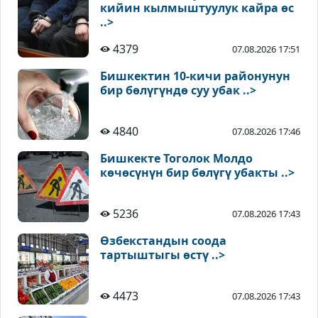
кийин кылмыштуулук кайра өс
..>
4379
07.08.2026 17:51
Бишкектин 10-кичи районунун
бир бөлүгүндө суу убак ..>
4840
07.08.2026 17:46
Бишкекте Тоголок Молдо
көчөсүнүн бир бөлүгү убакты ..>
5236
07.08.2026 17:43
Өзбекстандын соода
тартыштыгы өстү ..>
4473
07.08.2026 17:43