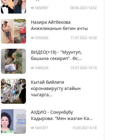
5658947
08.06.2023 14:02
Назира Айтбекова
Анжеликанын бетин ачты
5555026
17.07.2022 16:50
ВИДЕО(+18) - "Муунтуп,
башына секирип". Өс...
5484229
14.07.2020 15:19
Кытай бийлиги
5394417
29.02.2020 23:43
коронавирусту атайын
чыгарга...
АУДИО - Сонунбүбү
Кадырова: “Мен жазган Ка...
5041071
15.09.2021 6:18