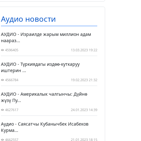
Аудио новости
АУДИО - Израилде жарым миллион адам
наараз...
4596405
13.03.2023 19:22
АУДИО - Түркиядагы издөө-куткаруу
иштерин ...
4566784
19.02.2023 21:32
АУДИО - Америкалык чалгынчы: Дүйнө
жүзү Пу...
4627617
24.01.2023 14:39
Аудио - Саясатчы Кубанычбек Исабеков
Курма...
4662557
21.01.2023 18:15