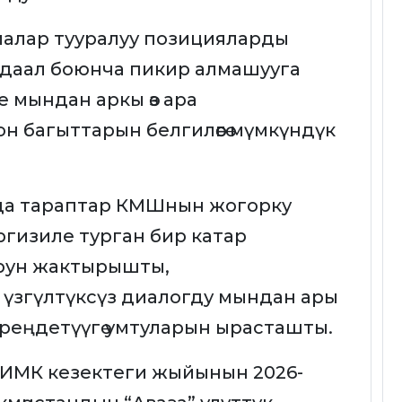
темалар тууралуу позицияларды
рдаал боюнча пикир алмашууга
е мындан аркы өз ара
н багыттарын белгилөөгө мүмкүндүк
а тараптар КМШнын жогорку
гизиле турган бир катар
рун жактырышты,
үзгүлтүксүз диалогду мындан ары
 тереңдетүүгө умтуларын ырасташты.
МК кезектеги жыйынын 2026-