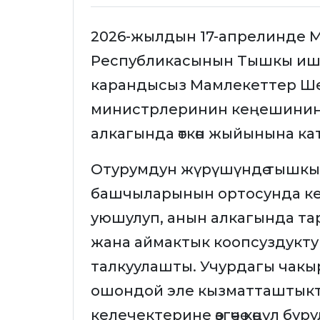
2026-жылдын 17-апрелинде 
Республикасынын Тышкы ишт
карандысыз Мамлекеттер Ш
министрлеринин кеңешинин
алкагында өткөн жыйынына к
Отурумдун жүрүшүндө тышкы
башчыларынын ортосунда ке
уюшулуп, анын алкагында та
жана аймактык коопсуздукту
талкуулашты. Учурдагы чакы
ошондой эле кызматташтыкт
келечектерине өзгөчө көңүл бур