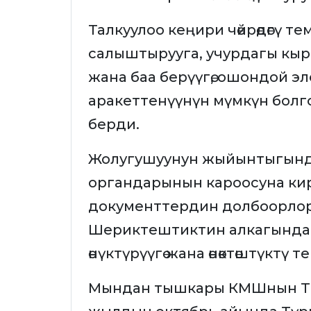
Талкуулоо кеңири чөйрөдөгү 
салыштырууга, учурдагы кы
жана баа берүүгө, ошондой эл
аракеттенүүнүн мүмкүн болго
берди.
Жолугушуунун жыйынтыгынд
органдарынын кароосуна кир
документтердин долбоорло
Шериктештиктин алкагында 
өнүктүрүүгө жана өнөктөштүктү
Мындан тышкары КМШнын ТИ