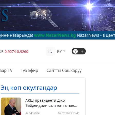
рында!
www.NazarNews.kg
NazarNews - в центре миров
KY
UB
0,9274
0,9260
зар TV
Түз эфир
Сайтты башкаруу
Эң көп окулгандар
АКШ президенти Джо
Байдендиин саламаттыгын...
6465804
16.02.2023 13:40