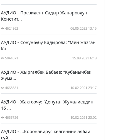
АУДИО - Президент Садыр Жапаровдун
Констит...
4624862
06.05.2022 13:15
АУДИО - Сонунбүбү Кадырова: “Мен жазган
Ка...
5041071
15.09.2021 6:18
АУДИО - Жыргалбек Бабаев: “Кубанычбек
Жума...
4663681
10.02.2021 23:17
АУДИО - Жактоочу: “Депутат Жумалиевдин
16 ...
4633726
10.02.2021 23:02
АУДИО - ...Коронавирус келгенине аябай
сүй...