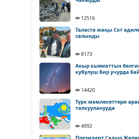
чакырды
12516
Таласта жаңы Сот адил
салынды
8173
Акыр кыяматтын белгис
кубулуш бир учурда ба
14420
Түрк мамлекеттери ара
талкууланууда
4992
Президент Садыр Жапа