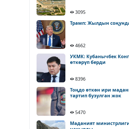
3095
Трамп: Жылдын соңунда
4662
УКМК: Кубанычбек Конг
өткөрүп берди
8396
Тоңдо өткөн ири мадан
тартип бузулган жок
5470
Маданият министрлиги 