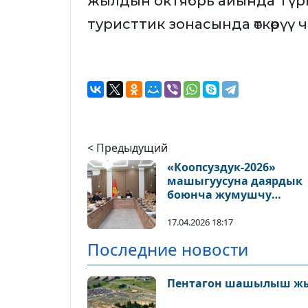
жылдын октябрь айында Түрк
туристтик зонасында өткөрүү
< Предыдущий
«Коопсуздук-2026»
машыгуусуна даярдык
боюнча жумушчу
кеңешме өттү
17.04.2026 18:17
Последние новости
Пентагон шашылыш ж