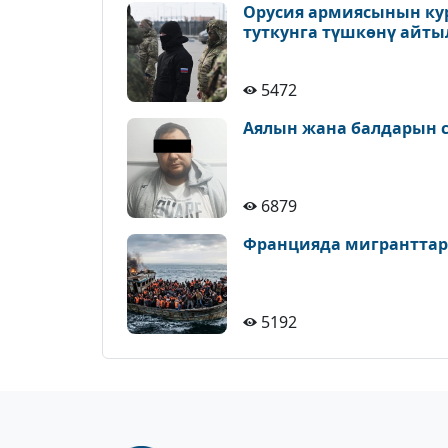
Орусия армиясынын ку
туткунга түшкөнү айт
5472
Аялын жана балдарын с
6879
Францияда мигранттар
5192