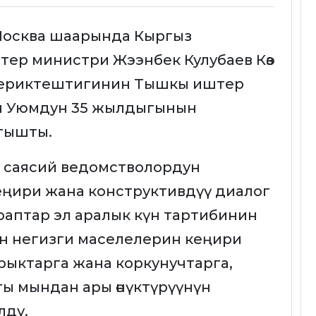
Москва шаарында Кыргыз
ер министри Жээнбек Кулубаев Көз
ериктештигинин Тышкы иштер
 Уюмдун 35 жылдыгынын
атышты.
 саясий ведомстволордун
ңири жана конструктивдүү диалог
раптар эл аралык күн тартибинин
н негизги маселелерин кеңири
рыктарга жана коркунучтарга,
ы мындан ары өнүктүрүүнүн
улду.