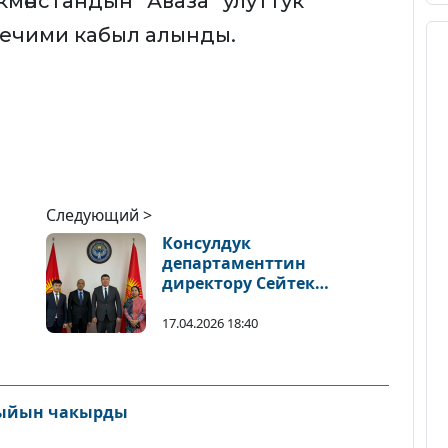
мөнстандын “Аваза” улуттук
 чечими кабыл алынды.
Следующий >
Консулдук
департаменттин
директору Сейтек
Жумакадыр уулу
Бангладештин Элчиси
17.04.2026 18:40
менен жолугушту
ыйын чакырды