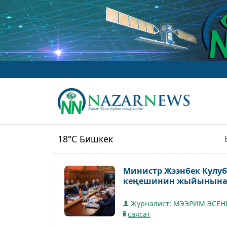
18°C
Бишкек
Министр Жээнбек Кулу
кеңешинин жыйынына
Журналист: МЭЭРИМ ЭСЕН
саясат