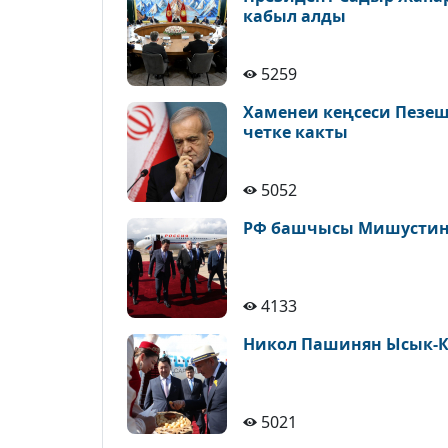
кабыл алды
5259
Хаменеи кеңсеси Пезе
четке какты
5052
РФ башчысы Мишустин 
4133
Никол Пашинян Ысык-К
5021