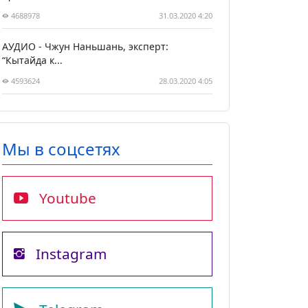
4688978
31.03.2020 4:20
АУДИО - Чжун Наньшань, эксперт:
“Кытайда к...
4593624
28.03.2020 4:05
Мы в соцсетях
Youtube
Instagram