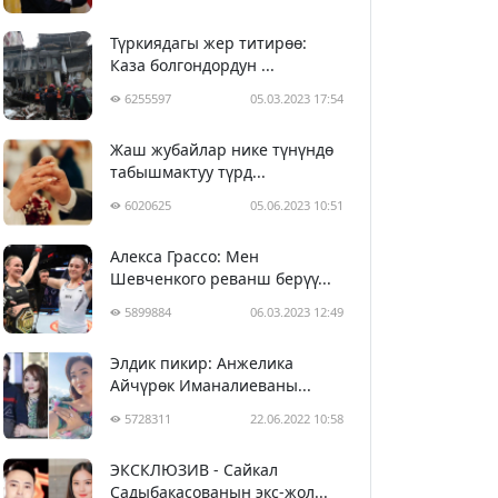
Түркиядагы жер титирөө:
Каза болгондордун ...
6255597
05.03.2023 17:54
Жаш жубайлар нике түнүндө
табышмактуу түрд...
6020625
05.06.2023 10:51
Алекса Грассо: Мен
Шевченкого реванш берүү...
5899884
06.03.2023 12:49
Элдик пикир: Анжелика
Айчүрөк Иманалиеваны...
5728311
22.06.2022 10:58
ЭКСКЛЮЗИВ - Сайкал
Садыбакасованын экс-жол...