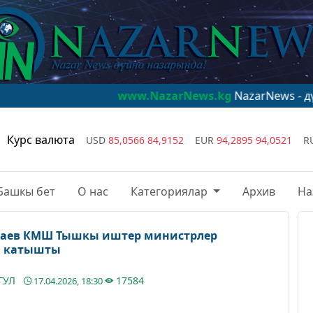
www.NazarNews.kg
NazarNews - дүйнө наза
Курс валюта
USD
85,0566
84,9152
EUR
94,2895
94,0521
R
Башкы бет
О нас
Категориялар
Архив
На
баев КМШ Тышкы иштер министрлер
 катышты
ГУЛ
17584
17.04.2026, 18:30