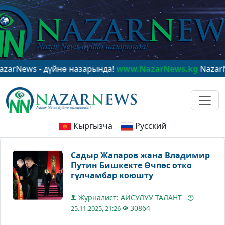
ws - дүйнө назарында!
www.NazarNews.kg
NazarNews - 
Кыргызча
Русский
Садыр Жапаров жана Владимир
Путин Бишкекте Өчпөс отко
гүлчамбар коюшту
Журналист: АЙСУЛУУ ТАЛАНТ
30864
25.11.2025, 21:26