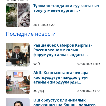
Түркмөнстанда эки суу сактагыч
толугу менен кургап ..>
26.11.2025 8:29
Последние новости
Равшанбек Сабиров Кыргыз-
Россия экономикалык
форумунун алкагындагы
тегерек столго катышты
0
07.08.2026 12:16
АКШ Кыргызстанга чек ара
коопсуздугун чыңдоо үчүн
атайын жабдууларды
тапшырды
744
07.08.2026 12:00
Ош облустук клиникалык
ооруканасына башкы дарыгер