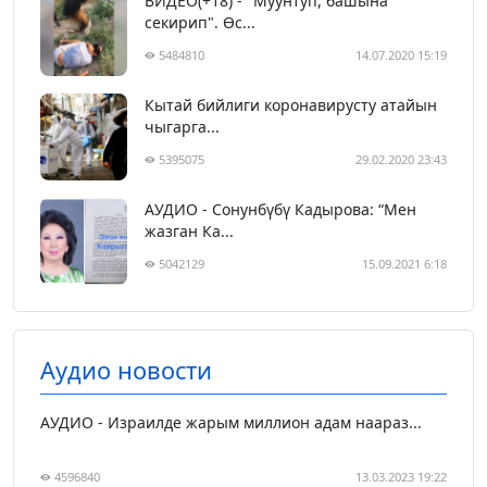
ВИДЕО(+18) - "Муунтуп, башына
секирип". Өс...
5484810
14.07.2020 15:19
Кытай бийлиги коронавирусту атайын
чыгарга...
5395075
29.02.2020 23:43
АУДИО - Сонунбүбү Кадырова: “Мен
жазган Ка...
5042129
15.09.2021 6:18
Аудио новости
АУДИО - Израилде жарым миллион адам наараз...
4596840
13.03.2023 19:22