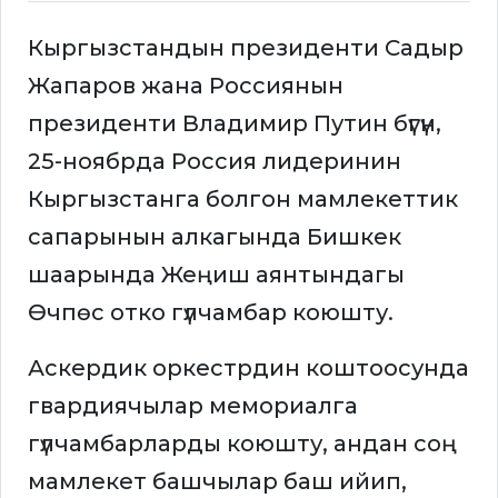
Кыргызстандын президенти Садыр
Жапаров жана Россиянын
президенти Владимир Путин бүгүн,
25-ноябрда Россия лидеринин
Кыргызстанга болгон мамлекеттик
сапарынын алкагында Бишкек
шаарында Жеңиш аянтындагы
Өчпөс отко гүлчамбар коюшту.
Аскердик оркестрдин коштоосунда
гвардиячылар мемориалга
гүлчамбарларды коюшту, андан соң
мамлекет башчылар баш ийип,