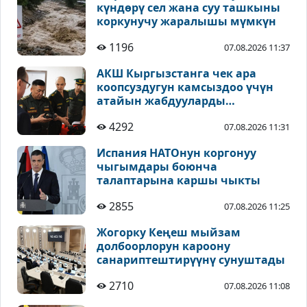
күндөрү сел жана суу ташкыны
коркунучу жаралышы мүмкүн
1196
07.08.2026 11:37
АКШ Кыргызстанга чек ара
коопсуздугун камсыздоо үчүн
атайын жабдууларды
тапшырды
4292
07.08.2026 11:31
Испания НАТОнун коргонуу
чыгымдары боюнча
талаптарына каршы чыкты
2855
07.08.2026 11:25
Жогорку Кеңеш мыйзам
долбоорлорун кароону
санариптештирүүнү сунуштады
2710
07.08.2026 11:08