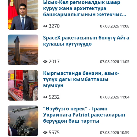
Ысык-Көл регионалдык шаар
куруу жана архитектура
башкармалыгынын жетекчиси
дайындалды
3270
07.08.2026 11:08
SpaceX ракетасынын бөлүгү Айга
кулашы күтүлүүдө
2017
07.08.2026 11:05
Кыргызстанда бензин, азык-
түлүк дагы кымбатташы
мүмкүн
5232
07.08.2026 11:04
"Өзүбүзгө керек" - Трамп
Украинага Patriot ракеталарын
берүүдөн баш тартты
5575
07.08.2026 10:59