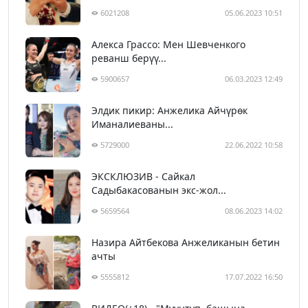
6021208
05.06.2023 10:51
Алекса Грассо: Мен Шевченкого
реванш берүү...
5900657
06.03.2023 12:49
Элдик пикир: Анжелика Айчүрөк
Иманалиеваны...
5729000
22.06.2022 10:58
ЭКСКЛЮЗИВ - Сайкал
Садыбакасованын экс-жол...
5659564
08.06.2023 14:02
Назира Айтбекова Анжеликанын бетин
ачты
5555812
17.07.2022 16:50