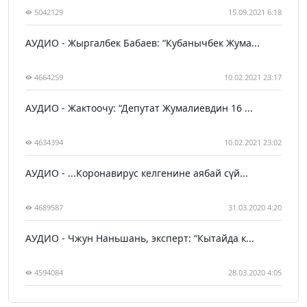
5042129
15.09.2021 6:18
АУДИО - Жыргалбек Бабаев: “Кубанычбек Жума...
4664259
10.02.2021 23:17
АУДИО - Жактоочу: “Депутат Жумалиевдин 16 ...
4634394
10.02.2021 23:02
АУДИО - ...Коронавирус келгенине аябай сүй...
4689587
31.03.2020 4:20
АУДИО - Чжун Наньшань, эксперт: “Кытайда к...
4594084
28.03.2020 4:05