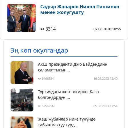
Садыр Жапаров Никол Пашинян
менен жолугушту
3314
07.08.2026 10:55
Эң көп окулгандар
АКШ президенти Джо Байдендиин
саламаттыгын...
6466334
16.02.2023 13:40
Түркиядагы жер титирөө: Каза
болгондордун ...
6256256
05.03.2023 17:54
Жаш жубайлар нике түнүндө
табышмактуу түрд...