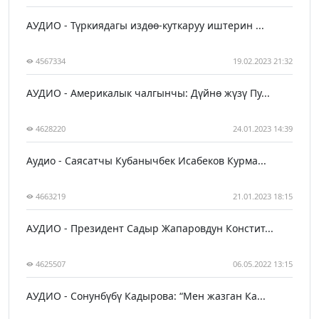
АУДИО - Түркиядагы издөө-куткаруу иштерин ...
4567334
19.02.2023 21:32
АУДИО - Америкалык чалгынчы: Дүйнө жүзү Пу...
4628220
24.01.2023 14:39
Аудио - Саясатчы Кубанычбек Исабеков Курма...
4663219
21.01.2023 18:15
АУДИО - Президент Садыр Жапаровдун Констит...
4625507
06.05.2022 13:15
АУДИО - Сонунбүбү Кадырова: “Мен жазган Ка...