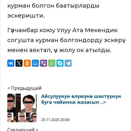
курман болгон баатырларды
эскеришти.
Гүлчамбар коюу Улуу Ата Мекендик
согушта курман болгондорду эскерүү
менен аяктап, үч жолу ок атылды.
< Предыдущий
Айсулуунун өлүмүнө шектүүнүн
буга чейинки жазасын ..>
25.11.2025 20:30
Следующий >