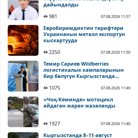
дайындалды
981
07.08.2026 11:57
Евробиримдиктин тарифтери
Украинанын металл экспортун
кыскартууда
2250
07.08.2026 11:50
Темир Сариев Wildberries
логистикалык кампаларынын
бир бөлүгүн Кыргызстанда
жайгаштырууну сунуштады
1075
07.08.2026 11:49
«Чоң-Кеминде» мотоцикл
айдаган жаран жазаланды
1927
07.08.2026 11:40
Кыргызстанда 8–11-август