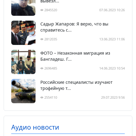
вывезл...
2845520
07.06.2023 10:26
Садыр Жапаров: Я верю, что вы
справитесь с...
2812035
13.06.2023 11:06
ФОТО – Незаконная миграция из
Бангладеш. Г...
2696485
14.06.2023 10:54
Российские специалисты изучают
трофейную т...
2554110
29.07.2023 9:56
Аудио новости