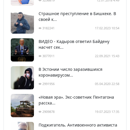
3256819
12.01.2018 4:49
Страшное преступление в Бишкеке. В
своей к...
3182241
17.02.2023 10:54
ВИДЕО - Кадыров ответил Байдену
насчет сек...
3077011
22.09.2021 15:43
В Эстонии число заразившихся
коронавирусом...
2991956
05.04.2020 22:58
«Новая эра». Экс-советник Пентагона
расска...
2909878
19.07.2023 17:35
Поджигатель. Антивоенного активиста