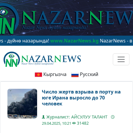
йнө назарында!
www.NazarNews.kg
NazarNews - в центр
Кыргызча
Русский
Число жертв взрыва в порту на
юге Ирана выросло до 70
человек
Журналист: АЙСУЛУУ ТАЛАНТ
31482
29.04.2025, 10:21