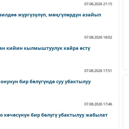
07.08.2026 21:15
зилдөө жүргүзүлүп, мөңгүлөрдүн азайып
07.08.2026 18:02
ан кийин кылмыштуулук кайра өстү
07.08.2026 17:51
онунун бир бөлүгүндө суу убактылуу
07.08.2026 17:46
о көчөсүнүн бир бөлүгү убактылуу жабылат