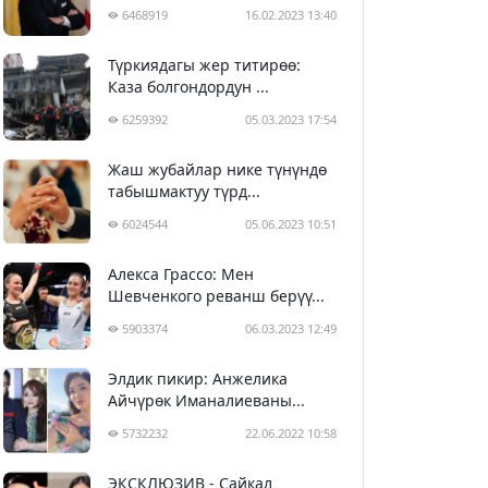
6468919
16.02.2023 13:40
Түркиядагы жер титирөө:
Каза болгондордун ...
6259392
05.03.2023 17:54
Жаш жубайлар нике түнүндө
табышмактуу түрд...
6024544
05.06.2023 10:51
Алекса Грассо: Мен
Шевченкого реванш берүү...
5903374
06.03.2023 12:49
Элдик пикир: Анжелика
Айчүрөк Иманалиеваны...
5732232
22.06.2022 10:58
ЭКСКЛЮЗИВ - Сайкал