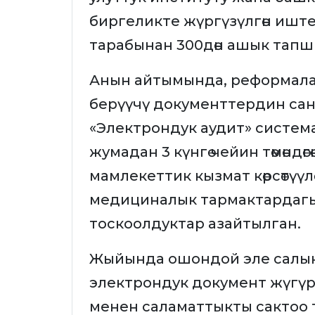
биргеликте жүргүзүлгөн ишт
тарабынан 300дөн ашык тапш
Анын айтымында, реформал
берүүчү документтердин сан
«Электрондук аудит» системас
жумадан 3 күнгө чейин төмөндө
мамлекеттик кызмат көрсөтүүлө
медициналык тармактардаг
тоскоолдуктар азайтылган.
Жыйында ошондой эле салык
электрондук документ жүгүрт
менен саламаттыкты сактоо