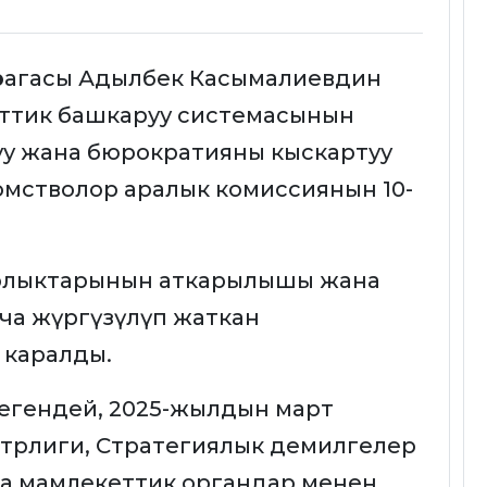
рагасы Адылбек Касымалиевдин
еттик башкаруу системасынын
уу жана бюрократияны кыскартуу
мстволор аралык комиссиянын 10-
рлыктарынын аткарылышы жана
ча жүргүзүлүп жаткан
каралды.
егендей, 2025-жылдын март
трлиги, Стратегиялык демилгелер
ка мамлекеттик органдар менен