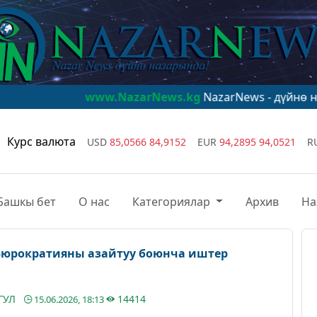
www.NazarNews.kg
NazarNews - дүйнө назарында!
Курс валюта
USD
85,0566
84,9152
EUR
94,2895
94,0521
R
Башкы бет
О нас
Категориялар
Архив
На
Бюрократияны азайтуу боюнча иштер
ГУЛ
14414
15.06.2026, 18:13