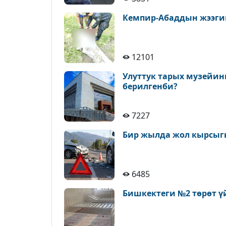
Кемпир-Абаддын жээги
12101
Улуттук тарых музейин
берилгенби?
7227
Бир жылда жол кырсыгы
6485
Бишкектеги №2 төрөт ү