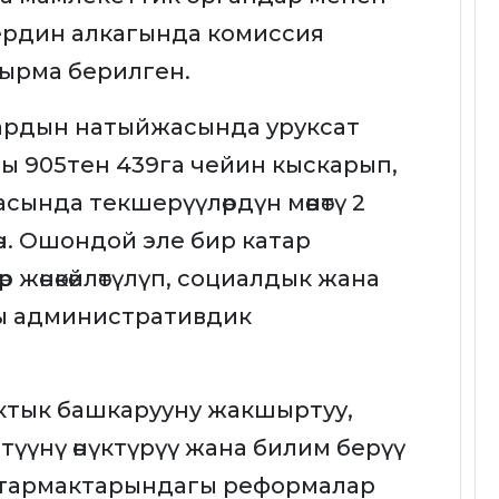
ердин алкагында комиссия
ырма берилген.
ардын натыйжасында уруксат
ы 905тен 439га чейин кыскарып,
ында текшерүүлөрдүн мөөнөтү 2
гөн. Ошондой эле бир катар
р жөнөкөйлөтүлүп, социалдык жана
ы административдик
тык башкарууну жакшыртуу,
үүнү өнүктүрүү жана билим берүү
 тармактарындагы реформалар