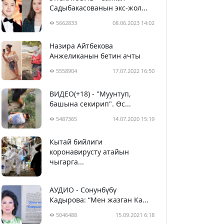
Садыбакасованын экс-жол...
5662833
08.06.2023 14:02
Назира Айтбекова
Анжеликанын бетин ачты
5558904
17.07.2022 16:50
ВИДЕО(+18) - "Муунтуп,
башына секирип". Өс...
5487365
14.07.2020 15:19
Кытай бийлиги
5398471
29.02.2020 23:43
коронавирусту атайын
чыгарга...
АУДИО - Сонунбүбү
Кадырова: “Мен жазган Ка...
5046488
15.09.2021 6:18