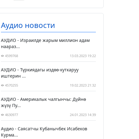
Аудио новости
АУДИО - Израилде жарым миллион адам
наараз...
4599768
13.03.2023 19:22
АУДИО - Түркиядагы издөө-куткаруу
иштерин ...
4570255
19.02.2023 21:32
АУДИО - Америкалык чалгынчы: Дүйнө
жүзү Пу...
4630977
24.01.2023 14:39
Аудио - Саясатчы Кубанычбек Исабеков
Курма...