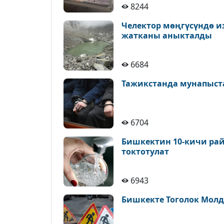
8244
Челектор мөңгүсүндө и
жатканы аныкталды
6684
Тажикстанда мунапыст
6704
Бишкектин 10-кичи рай
токтотулат
6943
Бишкекте Тоголок Молд