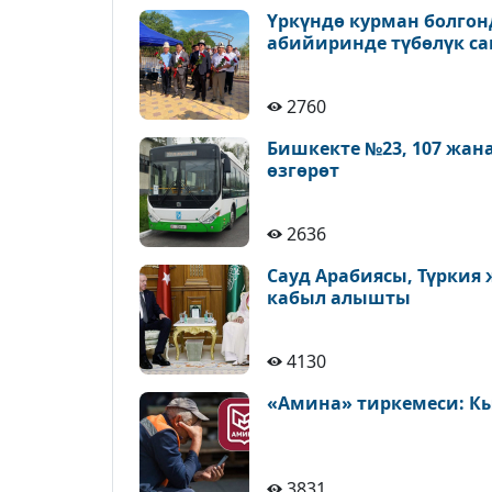
Үркүндө курман болгон
абийиринде түбөлүк с
2760
Бишкекте №23, 107 жан
өзгөрөт
2636
Сауд Арабиясы, Түркия
кабыл алышты
4130
«Амина» тиркемеси: К
3831