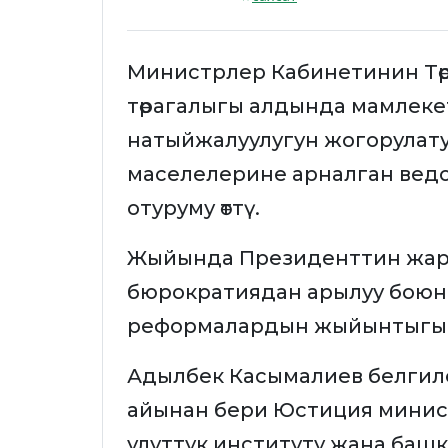
Министрлер Кабинетинин Тө
төрагалыгы алдында мамлек
натыйжалуулугун жогорулат
маселелерине арналган ведо
отуруму өттү.
Жыйында Президенттин жа
бюрократиядан арылуу боюн
реформалардын жыйынтыгы 
Адылбек Касымалиев белгил
айынан бери Юстиция минис
улуттук институту жана баш