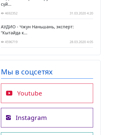
сүй...
4692352
31.03.2020 4:20
АУДИО - Чжун Наньшань, эксперт:
“Кытайда к...
4596719
28.03.2020 4:05
Мы в соцсетях
Youtube
Instagram