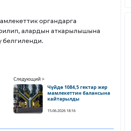
амлекеттик органдарга
рилип, алардын аткарылышына
ү белгиленди.
Следующий >
Чүйдө 1084,5 гектар жер
мамлекеттин балансына
кайтарылды
15.06.2026 18:16