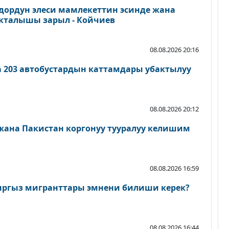
дордун элеси мамлекеттин эсинде жана
акталышы зарыл - Койчиев
08.08.2026 20:16
а 203 автобустардын каттамдары убактылуу
08.08.2026 20:12
 жана Пакистан коргонуу тууралуу келишим
08.08.2026 16:59
ыргыз мигранттары эмнени билиши керек?
08.08.2026 16:44