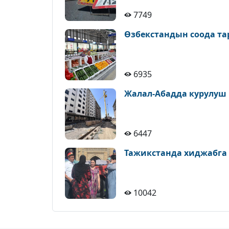
7749
Өзбекстандын соода т
6935
Жалал-Абадда курулуш
6447
Тажикстанда хиджабга
10042