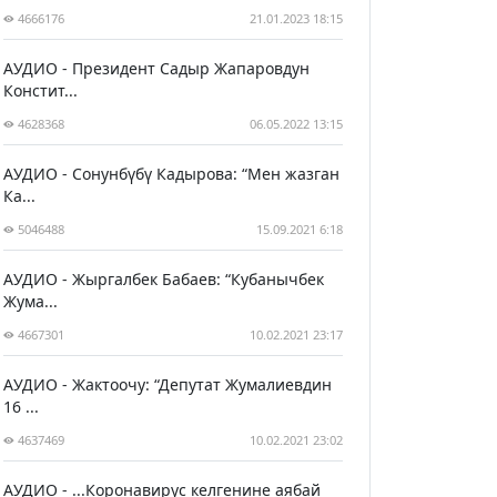
4666176
21.01.2023 18:15
АУДИО - Президент Садыр Жапаровдун
Констит...
4628368
06.05.2022 13:15
АУДИО - Сонунбүбү Кадырова: “Мен жазган
Ка...
5046488
15.09.2021 6:18
АУДИО - Жыргалбек Бабаев: “Кубанычбек
Жума...
4667301
10.02.2021 23:17
АУДИО - Жактоочу: “Депутат Жумалиевдин
16 ...
4637469
10.02.2021 23:02
АУДИО - ...Коронавирус келгенине аябай