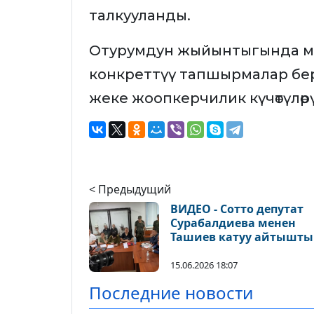
талкууланды.
Отурумдун жыйынтыгында м
конкреттүү тапшырмалар бе
жеке жоопкерчилик күчөтүлөр
< Предыдущий
ВИДЕО - Сотто депутат
Сурабалдиева менен
Ташиев катуу айтышты
15.06.2026 18:07
Последние новости