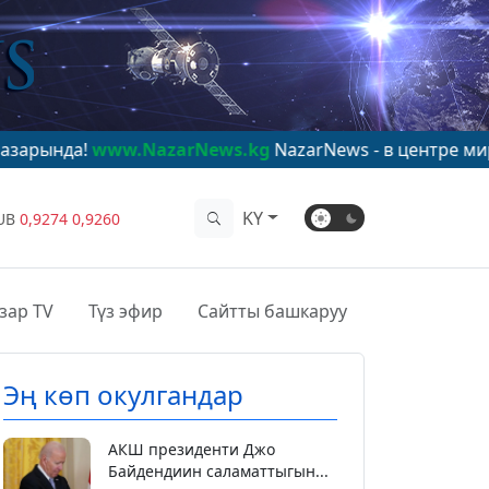
www.NazarNews.kg
NazarNews - в центре мирового вн
KY
UB
0,9274
0,9260
зар TV
Түз эфир
Сайтты башкаруу
Эң көп окулгандар
АКШ президенти Джо
Байдендиин саламаттыгын...