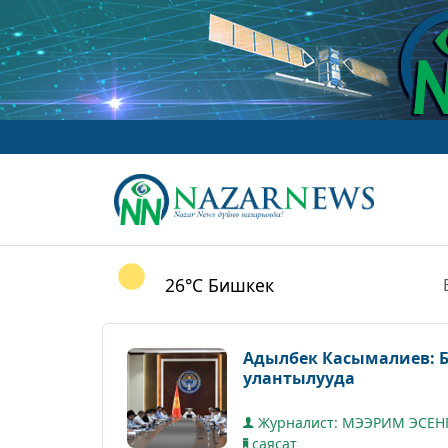
26°C
Бишкек
Адылбек Касымалиев: 
улантылууда
Журналист: МЭЭРИМ ЭСЕН
саясат