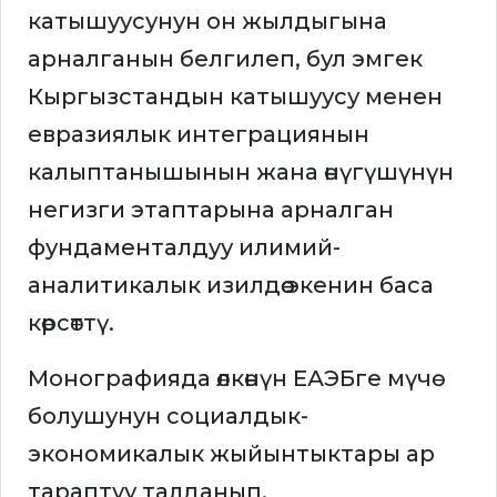
катышуусунун он жылдыгына
арналганын белгилеп, бул эмгек
Кыргызстандын катышуусу менен
евразиялык интеграциянын
калыптанышынын жана өнүгүшүнүн
негизги этаптарына арналган
фундаменталдуу илимий-
аналитикалык изилдөө экенин баса
көрсөттү.
Монографияда өлкөнүн ЕАЭБге мүчө
болушунун социалдык-
экономикалык жыйынтыктары ар
тараптуу талданып,