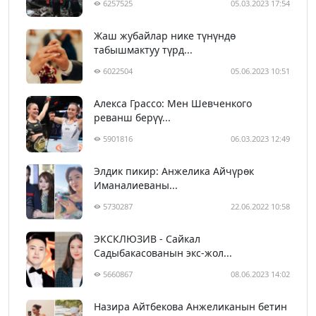
6257525
05.03.2023 17:54
Жаш жубайлар нике түнүндө
табышмактуу түрд...
6022504
05.06.2023 10:51
Алекса Грассо: Мен Шевченкого
реванш берүү...
5901816
06.03.2023 12:49
Элдик пикир: Анжелика Айчүрөк
Иманалиеваны...
5730287
22.06.2022 10:58
ЭКСКЛЮЗИВ - Сайкал
Садыбакасованын экс-жол...
5660867
08.06.2023 14:02
Назира Айтбекова Анжеликанын бетин