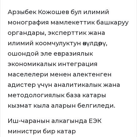
Арзыбек Кожошев бул илимий
монография мамлекеттик башкаруу
органдары, эксперттик жана
илимий коомчулуктун өкүлдөрү,
ошондой эле евразиялык
экономикалык интеграция
маселелери менен алектенген
адистер үчүн аналитикалык жана
методологиялык база катары
кызмат кыла аларын белгиледи.
Иш-чаранын алкагында ЕЭК
министри бир катар