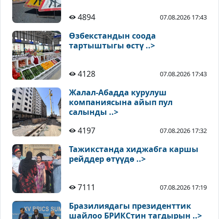
4894
07.08.2026 17:43
Өзбекстандын соода
тартыштыгы өстү ..>
4128
07.08.2026 17:43
Жалал-Абадда курулуш
компаниясына айып пул
салынды ..>
4197
07.08.2026 17:32
Тажикстанда хиджабга каршы
рейддер өтүүдө ..>
7111
07.08.2026 17:19
Бразилиядагы президенттик
шайлоо БРИКСтин тагдырын ..>