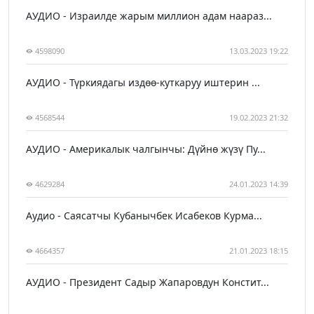
АУДИО - Израилде жарым миллион адам наараз...
4598090
13.03.2023 19:22
АУДИО - Түркиядагы издөө-куткаруу иштерин ...
4568544
19.02.2023 21:32
АУДИО - Америкалык чалгынчы: Дүйнө жүзү Пу...
4629284
24.01.2023 14:39
Аудио - Саясатчы Кубанычбек Исабеков Курма...
4664357
21.01.2023 18:15
АУДИО - Президент Садыр Жапаровдун Констит...