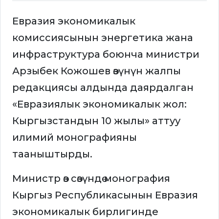
Евразия экономикалык
комиссиясынын энергетика жана
инфраструктура боюнча министри
Арзыбек Кожошев өзүнүн жалпы
редакциясы алдында даярдалган
«Евразиялык экономикалык жол:
Кыргызстандын 10 жылы» аттуу
илимий монографияны
тааныштырды.
Министр өз сөзүндө монография
Кыргыз Республикасынын Евразия
экономикалык бирлигинде