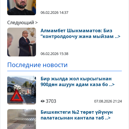
06.02.2026 14:37
Следующий >
Алмамбет Шыкмаматов: Биз
“контролдоочу жана мыйзам ..>
06.02.2026 15:38
Последние новости
Бир жылда жол кырсыгынан
900дөн ашуун адам каза бо ..>
3703
07.08.2026 21:24
Бишкектеги №2 төрөт үйүнүн
палатасынан кантала таб ..>