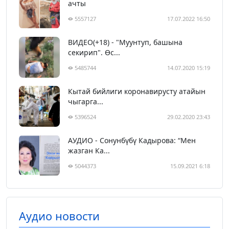
ачты
5557127
17.07.2022 16:50
ВИДЕО(+18) - "Муунтуп, башына
секирип". Өс...
5485744
14.07.2020 15:19
Кытай бийлиги коронавирусту атайын
чыгарга...
5396524
29.02.2020 23:43
АУДИО - Сонунбүбү Кадырова: “Мен
жазган Ка...
5044373
15.09.2021 6:18
Аудио новости