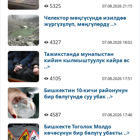
5325
07.08.2026 21:15
Челектор мөңгүсүндө изилдөө
жүргүзүлүп, мөңгүлөрдү ..>
4327
07.08.2026 18:02
Тажикстанда мунапыстан
кийин кылмыштуулук кайра өс
..>
4105
07.08.2026 17:51
Бишкектин 10-кичи районунун
бир бөлүгүндө суу убак ..>
4587
07.08.2026 17:46
Бишкекте Тоголок Молдо
көчөсүнүн бир бөлүгү убакты ..>