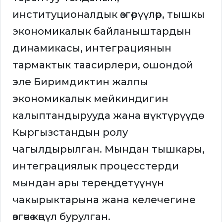
институционалдык өзгөрүүлөр, тышкы
экономикалык байланыштардын
динамикасы, интеграциянын
тармактык таасирлери, ошондой
эле Биримдиктин жалпы
экономикалык мейкиндигин
калыптандырууда жана өнүктүрүүдө
Кыргызстандын ролу
чагылдырылган. Мындан тышкары,
интеграциялык процесстерди
мындан ары тереңдетүүнүн
чакырыктарына жана келечегине
өзгөчө көңүл бурулган.