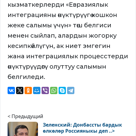
кызматкерлерди «Евразиялык
интеграцияны өнүктүрүүгө кошкон
жеке салымы үчүн» төш белгиси
менен сыйлап, алардын жогорку
кесипкөйлүгүн, ак ниет эмгегин
жана интеграциялык процесстерди
өнүктүрүүдөгү олуттуу салымын
белгиледи.
< Предыдущий
Зеленский: Донбассты бардык
өлкөлөр Россияныкы деп ..>