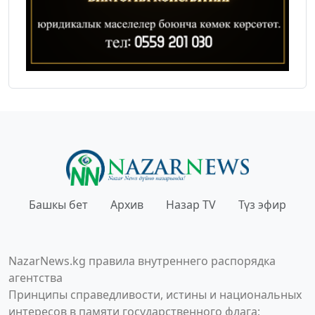
Башкы бет
Архив
Назар TV
Түз эфир
NazarNews.kg правила внутреннего распорядка
агентства
Принципы справедливости, истины и национальных
интересов в памяти государственного флага;