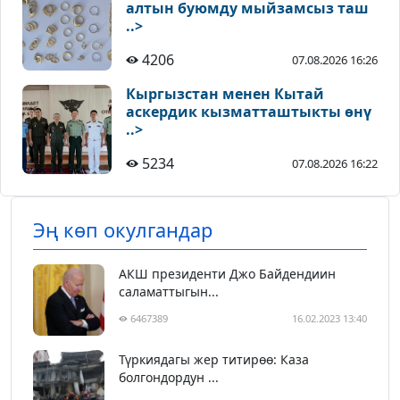
алтын буюмду мыйзамсыз таш
..>
4206
07.08.2026 16:26
Кыргызстан менен Кытай
аскердик кызматташтыкты өнү
..>
5234
07.08.2026 16:22
Эң көп окулгандар
АКШ президенти Джо Байдендиин
саламаттыгын...
6467389
16.02.2023 13:40
Түркиядагы жер титирөө: Каза
болгондордун ...