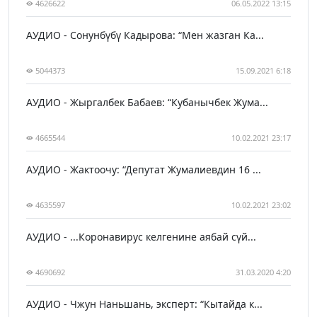
4626622
06.05.2022 13:15
АУДИО - Сонунбүбү Кадырова: “Мен жазган Ка...
5044373
15.09.2021 6:18
АУДИО - Жыргалбек Бабаев: “Кубанычбек Жума...
4665544
10.02.2021 23:17
АУДИО - Жактоочу: “Депутат Жумалиевдин 16 ...
4635597
10.02.2021 23:02
АУДИО - ...Коронавирус келгенине аябай сүй...
4690692
31.03.2020 4:20
АУДИО - Чжун Наньшань, эксперт: “Кытайда к...