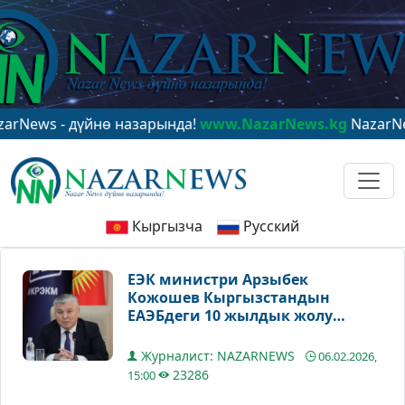
- дүйнө назарында!
www.NazarNews.kg
NazarNews - в 
Кыргызча
Русский
ЕЭК министри Арзыбек
Кожошев Кыргызстандын
ЕАЭБдеги 10 жылдык жолу
тууралуу илимий
монографияны тааныштырды
Журналист: NAZARNEWS
06.02.2026,
23286
15:00