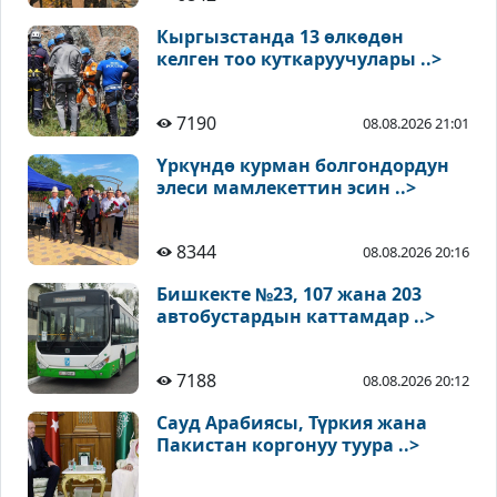
Кыргызстанда 13 өлкөдөн
келген тоо куткаруучулары ..>
7190
08.08.2026 21:01
Үркүндө курман болгондордун
элеси мамлекеттин эсин ..>
8344
08.08.2026 20:16
Бишкекте №23, 107 жана 203
автобустардын каттамдар ..>
7188
08.08.2026 20:12
Сауд Арабиясы, Түркия жана
Пакистан коргонуу туура ..>