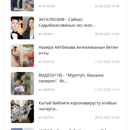
5733334
22.06.2022 10:58
ЭКСКЛЮЗИВ - Сайкал
Садыбакасованын экс-жол...
5664017
08.06.2023 14:02
Назира Айтбекова Анжеликанын бетин
ачты
5560135
17.07.2022 16:50
ВИДЕО(+18) - "Муунтуп, башына
секирип". Өс...
5488554
14.07.2020 15:19
Кытай бийлиги коронавирусту атайын
чыгарга...
5399741
29.02.2020 23:43