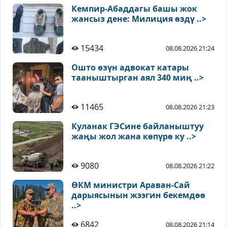
Кемпир-Абаддагы башы жок
жансыз дене: Милиция өздү ..>
15434
08.08.2026 21:24
Ошто өзүн адвокат катары
тааныштырган аял 340 миң ..>
11465
08.08.2026 21:23
Куланак ГЭСине байланыштуу
жаңы жол жана көпүрө ку ..>
9080
08.08.2026 21:22
ӨКМ министри Араван-Сай
дарыясынын жээгин бекемдөө
..>
6842
08.08.2026 21:14