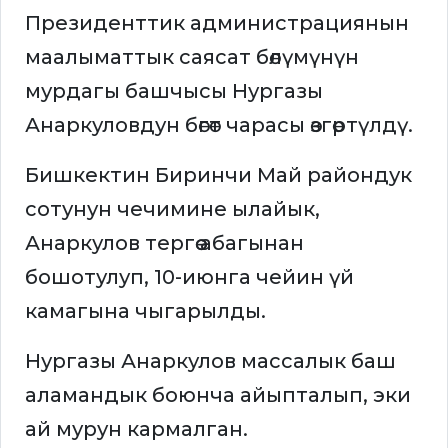
Президенттик администрациянын
маалыматтык саясат бөлүмүнүн
мурдагы башчысы Нургазы
Анаркуловдун бөгөт чарасы өзгөртүлдү.
Бишкектин Биринчи Май райондук
сотунун чечимине ылайык,
Анаркулов тергөө абагынан
бошотулуп, 10-июнга чейин үй
камагына чыгарылды.
Нургазы Анаркулов массалык баш
аламандык боюнча айыпталып, эки
ай мурун кармалган.