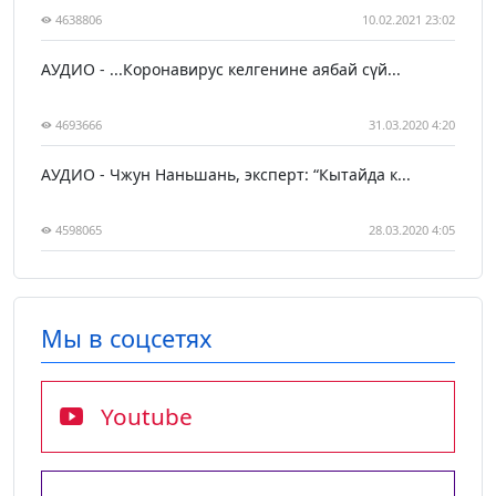
4638806
10.02.2021 23:02
АУДИО - ...Коронавирус келгенине аябай сүй...
4693666
31.03.2020 4:20
АУДИО - Чжун Наньшань, эксперт: “Кытайда к...
4598065
28.03.2020 4:05
Мы в соцсетях
Youtube