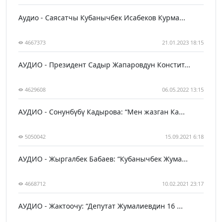
Аудио - Саясатчы Кубанычбек Исабеков Курма...
4667373
21.01.2023 18:15
АУДИО - Президент Садыр Жапаровдун Констит...
4629608
06.05.2022 13:15
АУДИО - Сонунбүбү Кадырова: “Мен жазган Ка...
5050042
15.09.2021 6:18
АУДИО - Жыргалбек Бабаев: “Кубанычбек Жума...
4668712
10.02.2021 23:17
АУДИО - Жактоочу: “Депутат Жумалиевдин 16 ...