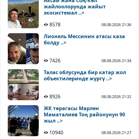
Аксай жана Соң-Көл
жайлоолорунда жайыт
экосистемал ..>
8578
08.08.2026 21:36
Лионель Мессинин атасы каза
болду ..>
7426
08.08.2026 21:34
Талас облусунда бир катар жол
объектилеринде жүргү ..>
8926
08.08.2026 21:32
ЖК төрагасы Марлен
Маматалиев Тоң районунун 90
жыл ..>
10940
08.08.2026 21:27