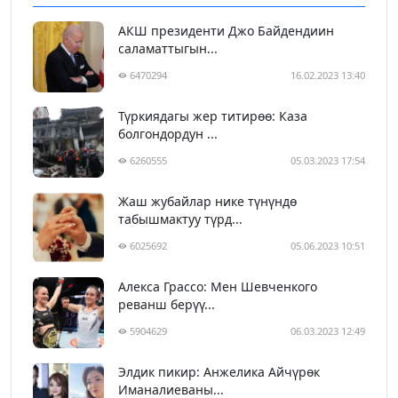
АКШ президенти Джо Байдендиин
саламаттыгын...
6470294
16.02.2023 13:40
Түркиядагы жер титирөө: Каза
болгондордун ...
6260555
05.03.2023 17:54
Жаш жубайлар нике түнүндө
табышмактуу түрд...
6025692
05.06.2023 10:51
Алекса Грассо: Мен Шевченкого
реванш берүү...
5904629
06.03.2023 12:49
Элдик пикир: Анжелика Айчүрөк
Иманалиеваны...