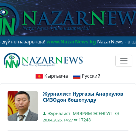
ө назарында!
www.NazarNews.kg
NazarNews - в центре
Кыргызча
Русский
Журналист Нургазы Анаркулов
СИЗОдон бошотулду
Журналист: МЭЭРИМ ЭСЕНГУЛ
17248
20.04.2026, 14:27