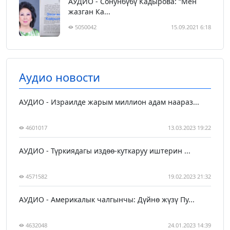
АУДИО - Сонунбүбү Кадырова: “Мен
жазган Ка...
5050042
15.09.2021 6:18
Аудио новости
АУДИО - Израилде жарым миллион адам наараз...
4601017
13.03.2023 19:22
АУДИО - Түркиядагы издөө-куткаруу иштерин ...
4571582
19.02.2023 21:32
АУДИО - Америкалык чалгынчы: Дүйнө жүзү Пу...
4632048
24.01.2023 14:39