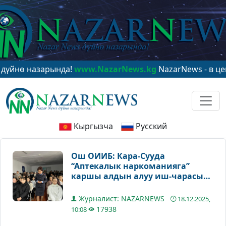
назарында!
www.NazarNews.kg
NazarNews - в центре м
Кыргызча
Русский
Ош ОИИБ: Кара-Сууда
“Аптекалык наркоманияга”
каршы алдын алуу иш-чарасы
өткөрүлдү
Журналист: NAZARNEWS
18.12.2025,
17938
10:08