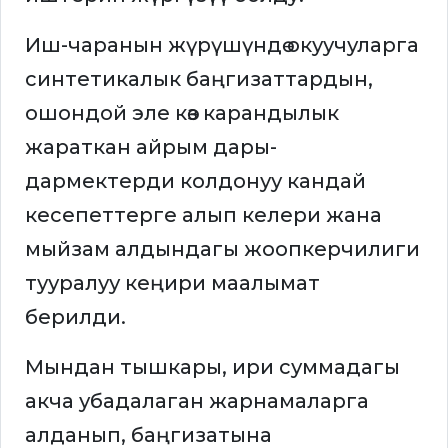
Иш-чаранын жүрүшүндө окуучуларга
синтетикалык баңгизаттардын,
ошондой эле көз карандылык
жараткан айрым дары-
дармектерди колдонуу кандай
кесепеттерге алып келери жана
мыйзам алдындагы жоопкерчилиги
тууралуу кеңири маалымат
берилди.
Мындан тышкары, ири суммадагы
акча убадалаган жарнамаларга
алданып, баңгизатына