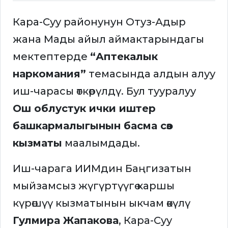
Кара-Суу районунун Отуз-Адыр
жана Мады айыл аймактарындагы
мектептерде
“Аптекалык
наркомания”
темасында алдын алуу
иш-чарасы өткөрүлдү. Бул тууралуу
Ош облустук ички иштер
башкармалыгынын басма сөз
кызматы
маалымдады.
Иш-чарага ИИМдин Баңгизатын
мыйзамсыз жүгүртүүгө каршы
күрөшүү кызматынын ыкчам өкүлү
Гулмира Жапакова
, Кара-Суу