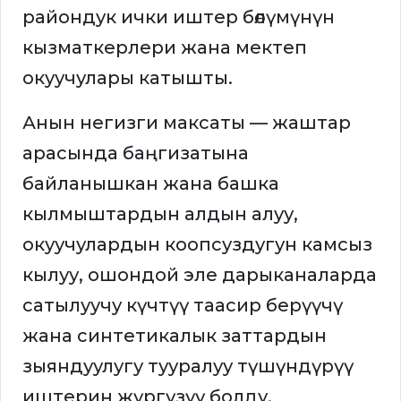
райондук ички иштер бөлүмүнүн
кызматкерлери жана мектеп
окуучулары катышты.
Анын негизги максаты — жаштар
арасында баңгизатына
байланышкан жана башка
кылмыштардын алдын алуу,
окуучулардын коопсуздугун камсыз
кылуу, ошондой эле дарыканаларда
сатылуучу күчтүү таасир берүүчү
жана синтетикалык заттардын
зыяндуулугу тууралуу түшүндүрүү
иштерин жүргүзүү болду.