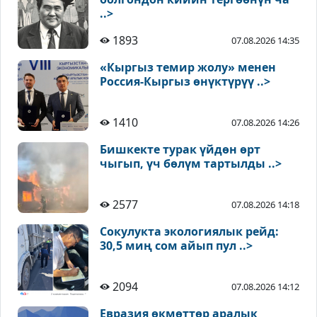
..>
1893
07.08.2026 14:35
«Кыргыз темир жолу» менен
Россия-Кыргыз өнүктүрүү ..>
1410
07.08.2026 14:26
Бишкекте турак үйдөн өрт
чыгып, үч бөлүм тартылды ..>
2577
07.08.2026 14:18
Сокулукта экологиялык рейд:
30,5 миң сом айып пул ..>
2094
07.08.2026 14:12
Евразия өкмөттөр аралык