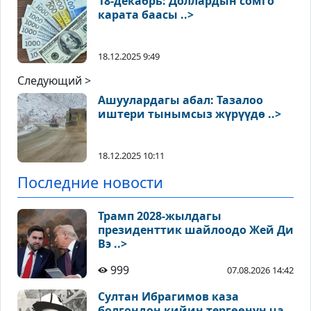
18-декабрь: Доллардын сомго
карата баасы ..>
18.12.2025 9:49
Следующий >
Ашуулардагы абал: Тазалоо
иштери тынымсыз жүрүүдө ..>
18.12.2025 10:11
Последние новости
Трамп 2028-жылдагы
президенттик шайлоодо Жей Ди
Вэ ..>
999
07.08.2026 14:42
Султан Ибрагимов каза
болгондон кийин тергөөнүн ча