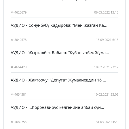
4625679
06.05.2022 13:15
АУДИО - Сонунбүбү Кадырова: “Мен жазган Ка...
5042578
15.09.2021 6:18
АУДИО - Жыргалбек Бабаев: “Кубанычбек Жума...
4664429
10.02.2021 23:17
АУДИО - Жактоочу: “Депутат Жумалиевдин 16 ...
4634581
10.02.2021 23:02
АУДИО - ...Коронавирус келгенине аябай сүй...
4689753
31.03.2020 4:20