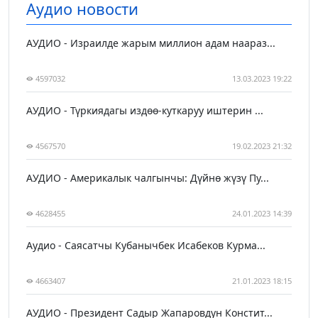
Аудио новости
АУДИО - Израилде жарым миллион адам наараз...
4597032
13.03.2023 19:22
АУДИО - Түркиядагы издөө-куткаруу иштерин ...
4567570
19.02.2023 21:32
АУДИО - Америкалык чалгынчы: Дүйнө жүзү Пу...
4628455
24.01.2023 14:39
Аудио - Саясатчы Кубанычбек Исабеков Курма...
4663407
21.01.2023 18:15
АУДИО - Президент Садыр Жапаровдун Констит...