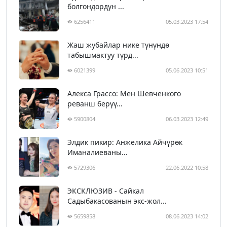
болгондордун ...
6256411
05.03.2023 17:54
Жаш жубайлар нике түнүндө
табышмактуу түрд...
6021399
05.06.2023 10:51
Алекса Грассо: Мен Шевченкого
реванш берүү...
5900804
06.03.2023 12:49
Элдик пикир: Анжелика Айчүрөк
Иманалиеваны...
5729306
22.06.2022 10:58
ЭКСКЛЮЗИВ - Сайкал
Садыбакасованын экс-жол...
5659858
08.06.2023 14:02