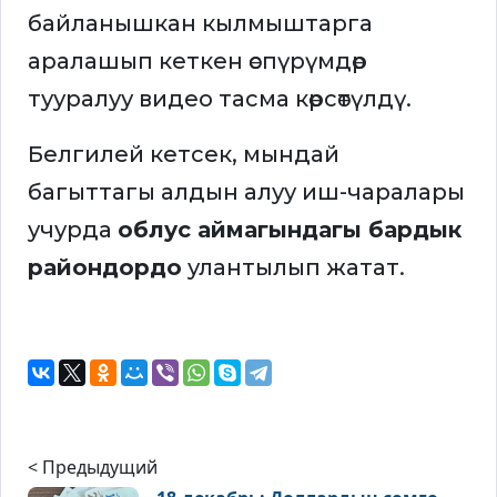
байланышкан кылмыштарга
аралашып кеткен өспүрүмдөр
тууралуу видео тасма көрсөтүлдү.
Белгилей кетсек, мындай
багыттагы алдын алуу иш-чаралары
учурда
облус аймагындагы бардык
райондордо
улантылып жатат.
< Предыдущий