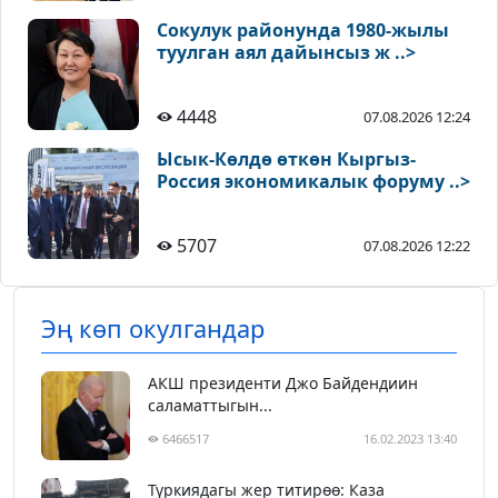
Сокулук районунда 1980-жылы
туулган аял дайынсыз ж ..>
4448
07.08.2026 12:24
Ысык-Көлдө өткөн Кыргыз-
Россия экономикалык форуму ..>
5707
07.08.2026 12:22
Эң көп окулгандар
АКШ президенти Джо Байдендиин
саламаттыгын...
6466517
16.02.2023 13:40
Түркиядагы жер титирөө: Каза