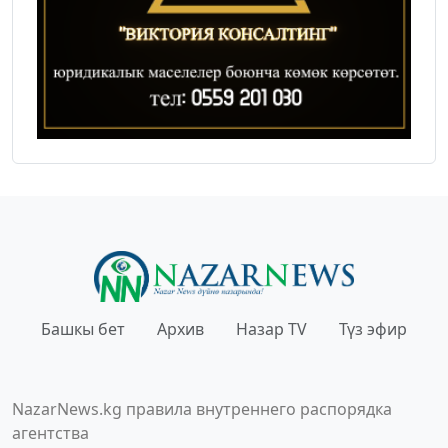
Башкы бет
Архив
Назар TV
Түз эфир
NazarNews.kg правила внутреннего распорядка
агентства