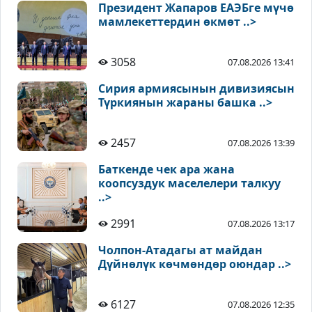
Президент Жапаров ЕАЭБге мүчө
мамлекеттердин өкмөт ..>
3058
07.08.2026 13:41
Сирия армиясынын дивизиясын
Түркиянын жараны башка ..>
2457
07.08.2026 13:39
Баткенде чек ара жана
коопсуздук маселелери талкуу
..>
2991
07.08.2026 13:17
Чолпон-Атадагы ат майдан
Дүйнөлүк көчмөндөр оюндар ..>
6127
07.08.2026 12:35