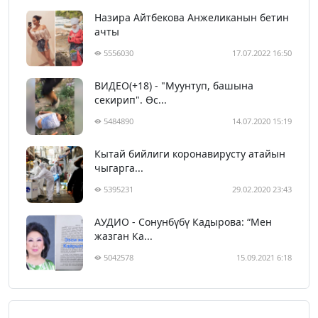
Назира Айтбекова Анжеликанын бетин
ачты
5556030
17.07.2022 16:50
ВИДЕО(+18) - "Муунтуп, башына
секирип". Өс...
5484890
14.07.2020 15:19
Кытай бийлиги коронавирусту атайын
чыгарга...
5395231
29.02.2020 23:43
АУДИО - Сонунбүбү Кадырова: “Мен
жазган Ка...
5042578
15.09.2021 6:18