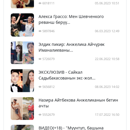
6018111
05.06.2023 10:51
Алекса Грассо: Мен Шевченкого
реванш берүү...
5897846
06.03.2023 12:49
Элдик пикир: Анжелика Айчүрөк
Иманалиеваны...
5726079
22.06.2022 10:58
ЭКСКЛЮЗИВ - Сайкал
Садыбакасованын экс-жол...
5656812
08.06.2023 14:02
Назира Айтбекова Анжеликанын бетин
ачты
5552679
17.07.2022 16:50
ВИДЕО(+18) - "Муунтуп, башына