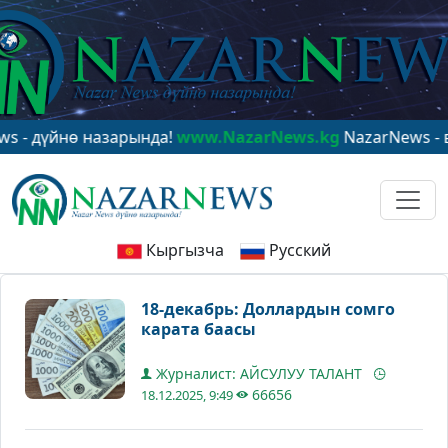
үйнө назарында!
www.NazarNews.kg
NazarNews - в цен
Кыргызча
Русский
18-декабрь: Доллардын сомго
карата баасы
Журналист: АЙСУЛУУ ТАЛАНТ
66656
18.12.2025, 9:49