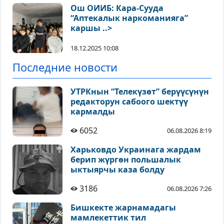
Ош ОИИБ: Кара-Сууда
“Аптекалык наркоманияга”
каршы ..>
18.12.2025 10:08
Последние новости
УТРКнын “Телекүзөт” берүүсүнүн
редакторун сабоого шектүү
кармалды
6052
06.08.2026 8:19
Харьковдо Украинага жардам
берип жүргөн польшалык
ыктыярчы каза болду
3186
06.08.2026 7:26
Бишкекте жарнамадагы
мамлекеттик тил