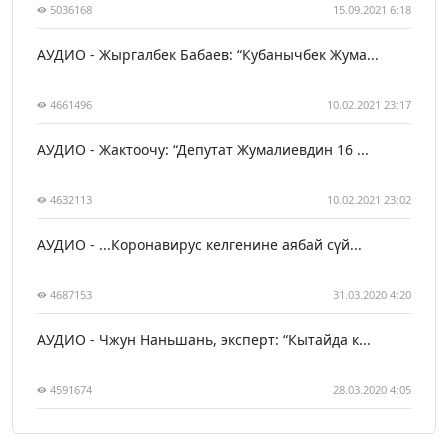
5036168
15.09.2021 6:18
АУДИО - Жыргалбек Бабаев: “Кубанычбек Жума...
4661496
10.02.2021 23:17
АУДИО - Жактоочу: “Депутат Жумалиевдин 16 ...
4632113
10.02.2021 23:02
АУДИО - ...Коронавирус келгенине аябай сүй...
4687153
31.03.2020 4:20
АУДИО - Чжун Наньшань, эксперт: “Кытайда к...
4591674
28.03.2020 4:05