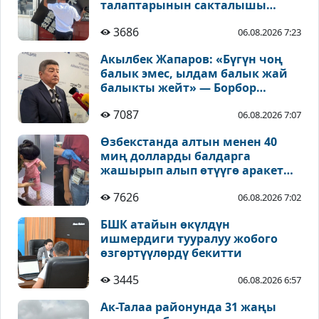
талаптарынын сакталышы
текшерилүүдө
3686
06.08.2026 7:23
Акылбек Жапаров: «Бүгүн чоң
балык эмес, ылдам балык жай
балыкты жейт» — Борбор
Азиядагы чакырыктар тууралуу
7087
06.08.2026 7:07
Өзбекстанда алтын менен 40
миң долларды балдарга
жашырып алып өтүүгө аракет
кылышкан
7626
06.08.2026 7:02
БШК атайын өкүлдүн
ишмердиги тууралуу жобого
өзгөртүүлөрдү бекитти
3445
06.08.2026 6:57
Ак-Талаа районунда 31 жаңы