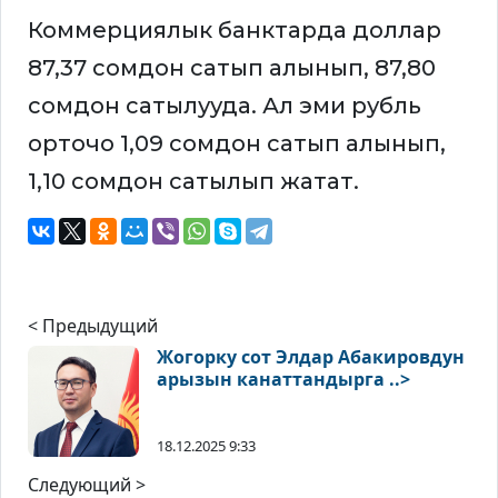
Коммерциялык банктарда доллар
87,37 сомдон сатып алынып, 87,80
сомдон сатылууда. Ал эми рубль
орточо 1,09 сомдон сатып алынып,
1,10 сомдон сатылып жатат.
< Предыдущий
Жогорку сот Элдар Абакировдун
арызын канаттандырга ..>
18.12.2025 9:33
Следующий >