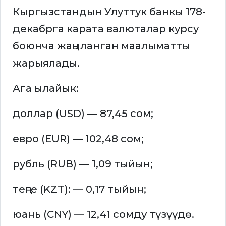
Кыргызстандын Улуттук банкы 178-
декабрга карата валюталар курсу
боюнча жаңыланган маалыматты
жарыялады.
Ага ылайык:
доллар (USD) — 87,45 сом;
евро (EUR) — 102,48 сом;
рубль (RUB) — 1,09 тыйын;
теңге (KZT): — 0,17 тыйын;
юань (CNY) — 12,41 сомду түзүүдө.