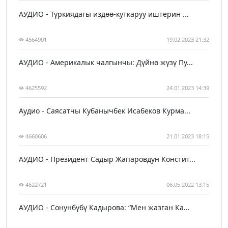
АУДИО - Түркиядагы издөө-куткаруу иштерин ...
4564901
19.02.2023 21:32
АУДИО - Америкалык чалгынчы: Дүйнө жүзү Пу...
4625592
24.01.2023 14:39
Аудио - Саясатчы Кубанычбек Исабеков Курма...
4660606
21.01.2023 18:15
АУДИО - Президент Садыр Жапаровдун Констит...
4622721
06.05.2022 13:15
АУДИО - Сонунбүбү Кадырова: “Мен жазган Ка...