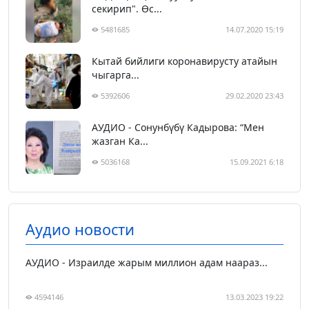
секирип". Өс...
5481685
14.07.2020 15:19
Кытай бийлиги коронавирусту атайын
чыгарга...
5392606
29.02.2020 23:43
АУДИО - Сонунбүбү Кадырова: “Мен
жазган Ка...
5036168
15.09.2021 6:18
Аудио новости
АУДИО - Израилде жарым миллион адам наараз...
4594146
13.03.2023 19:22