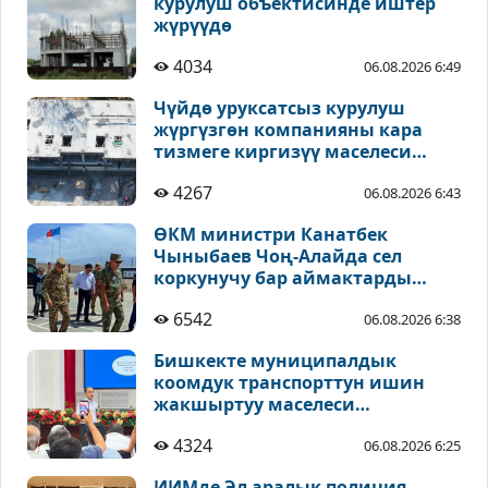
курулуш объектисинде иштер
жүрүүдө
4034
06.08.2026 6:49
Чүйдө уруксатсыз курулуш
жүргүзгөн компанияны кара
тизмеге киргизүү маселеси
каралууда
4267
06.08.2026 6:43
ӨКМ министри Канатбек
Чыныбаев Чоң-Алайда сел
коркунучу бар аймактарды
текшерди
6542
06.08.2026 6:38
Бишкекте муниципалдык
коомдук транспорттун ишин
жакшыртуу маселеси
талкууланды
4324
06.08.2026 6:25
ИИМде Эл аралык полиция