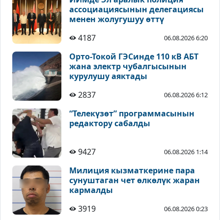
ассоциациясынын делегациясы
менен жолугушуу өттү
4187
06.08.2026 6:20
Орто-Токой ГЭСинде 110 кВ АБТ
жана электр чубалгысынын
курулушу аяктады
2837
06.08.2026 6:12
“Телекүзөт” программасынын
редактору сабалды
9427
06.08.2026 1:14
Милиция кызматкерине пара
сунуштаган чет өлкөлүк жаран
кармалды
3919
06.08.2026 0:23