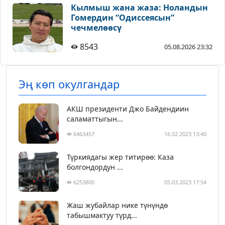
Кылмыш жана жаза: Ноландын
Гомердин “Одиссеясын”
чечмелөөсү
8543
05.08.2026 23:32
Эң көп окулгандар
АКШ президенти Джо Байдендиин
саламаттыгын...
6463457
16.02.2023 13:40
Түркиядагы жер титирөө: Каза
болгондордун ...
6253800
05.03.2023 17:54
Жаш жубайлар нике түнүндө
табышмактуу түрд...