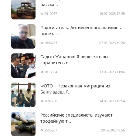
расска...
2910957
19.07.2023 17:35
Поджигатель. Антивоенного активиста
вывезл...
2846783
07.06.2023 10:26
Садыр Жапаров: Я верю, что вы
справитесь с...
2813364
13.06.2023 11:06
ФОТО – Незаконная миграция из
Бангладеш. Г...
2697750
14.06.2023 10:54
Российские специалисты изучают
трофейную т...
2555207
29.07.2023 9:56