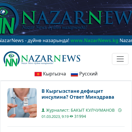
ws - дүйнө назарында!
www.NazarNews.kg
NazarNews -
Кыргызча
Русский
В Кыргызстане дефицит
инсулина? Ответ Минздрава
Журналист: БАКЫТ КУЛЧУМАНОВ
31994
01.03.2023, 9:19