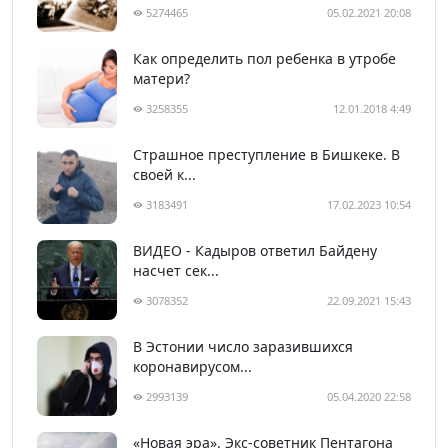
5274465
05.02.2021 20:08
Как определить пол ребенка в утробе
матери?
3258355
12.01.2018 4:49
Страшное преступление в Бишкеке. В
своей к...
3183491
17.02.2023 10:54
ВИДЕО - Кадыров ответил Байдену
насчет сек...
3078352
22.09.2021 15:43
В Эстонии число заразившихся
коронавирусом...
2993139
05.04.2020 22:58
«Новая эра». Экс-советник Пентагона