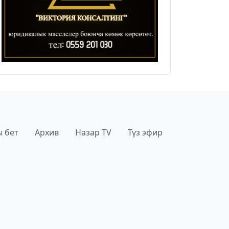
 бет
Архив
Назар TV
Түз эфир