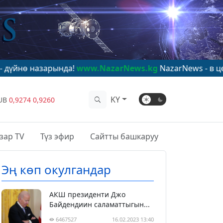
рында!
www.NazarNews.kg
NazarNews - в центре миров
KY
UB
0,9274
0,9260
зар TV
Түз эфир
Сайтты башкаруу
Эң көп окулгандар
АКШ президенти Джо
Байдендиин саламаттыгын...
6467527
16.02.2023 13:40