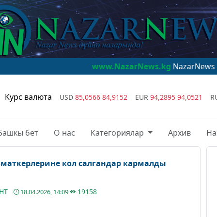
www.NazarNews.kg
NazarNews - дүйнө наза
Курс валюта
USD
85,0566
84,9152
EUR
94,2895
94,0521
R
Башкы бет
О нас
Категориялар
Архив
На
маткерлерине кол салгандар кармалды
АНТ
19158
18.04.2026, 14:09