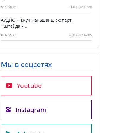
4690949
31.03.2020 4:20
АУДИО - Чжун Наньшань, эксперт:
“Кытайда к...
4595360
28.03.2020 4:05
Мы в соцсетях
Youtube
Instagram