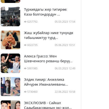
Түркиядагы жер титирөө:
Каза болгондордун ...
6257792
05.03.2023 17:54
Жаш жубайлар нике түнүндө
табышмактуу түрд...
6022735
05.06.2023 10:51
Алекса Грассо: Мен
Шевченкого реванш берүү...
5901985
06.03.2023 12:49
Элдик пикир: Анжелика
Айчүрөк Иманалиеваны...
5730460
22.06.2022 10:58
ЭКСКЛЮЗИВ - Сайкал
Садыбакасованын экс-жол...