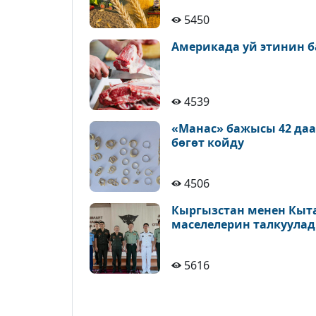
5450
Америкада уй этинин б
4539
«Манас» бажысы 42 да
бөгөт койду
4506
Кыргызстан менен Кыт
маселелерин талкуула
5616