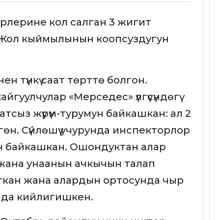
лерине кол салган 3 жигит
Жол кыймылынын коопсуздугун
нен түнкү саат төрттө болгон.
йгуулчулар «Мерседес» үлгүсүндөгү
тсыз жүрүм-турумун байкашкан: ал 2
гөн. Сүйлөшүү учурунда инспекторлор
н байкашкан. Ошондуктан алар
жана унаанын ачкычын талап
ткан жана алардын ортосунда чыр
 да кийлигишкен.