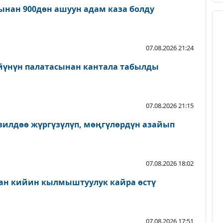
нан 900дөн ашуун адам каза болду
07.08.2026 21:24
йүнүн палатасынан кантала табылды
07.08.2026 21:15
зилдөө жүргүзүлүп, мөңгүлөрдүн азайып
07.08.2026 18:02
ан кийин кылмыштуулук кайра өстү
07.08.2026 17:51