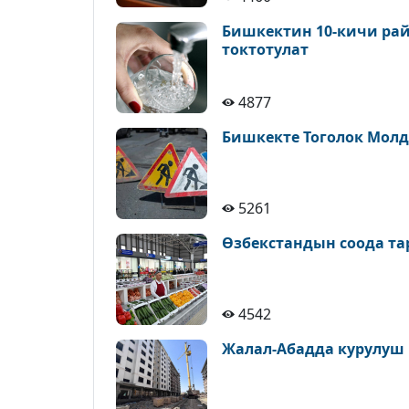
Бишкектин 10-кичи рай
токтотулат
4877
Бишкекте Тоголок Молд
5261
Өзбекстандын соода т
4542
Жалал-Абадда курулуш