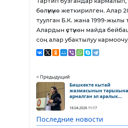
Тартип бузгандар кармалып,
бөлүмүнө жеткирилген. Алар 2
туулган Б.К. жана 1999-жылы 
Алардын үстүнөн майда бейбаш
соң алар убактылуу кармоочу
< Предыдущий
Бишкекте кытай
жазмасынын тарыхын
арналган эл аралык
көргөзмө ачылды
18.04.2026 11:17
Последние новости