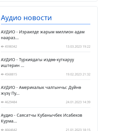
Аудио новости
АУДИО - Израилде жарым миллион адам
наараз...
4598342
13.03.2023 19:22
АУДИО - Түркиядагы издөө-куткаруу
иштерин ...
4568815
19.02.2023 21:32
АУДИО - Америкалык чалгынчы: Дүйнө
жүзү Пу...
4629484
24.01.2023 14:39
Аудио - Саясатчы Кубанычбек Исабеков
Курма...
4664642
21.01.2023 18:15