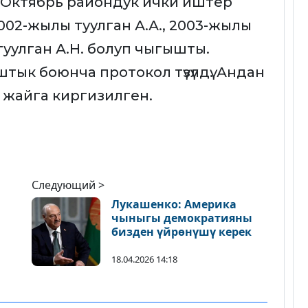
 Октябрь райондук ички иштер
002-жылы туулган А.А., 2003-жылы
туулган А.Н. болуп чыгышты.
тык боюнча протокол түзүлдү. Андан
 жайга киргизилген.
Следующий >
Лукашенко: Америка
а
чыныгы демократияны
бизден үйрөнүшү керек
18.04.2026 14:18