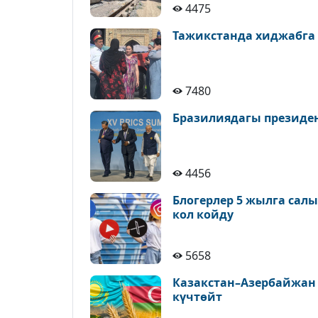
4475
Тажикстанда хиджабга
7480
Бразилиядагы президе
4456
Блогерлер 5 жылга сал
кол койду
5658
Казакстан–Азербайжан
күчтөйт