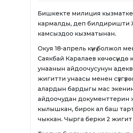
Бишкекте милиция кызматкер
кармалды, деп билдиришти 
камсыздоо кызматынан.
Окуя 18-апрель күнү болжол ме
Саякбай Каралаев көчөсүндө ка
унаанын айдоочусунун адеква
жигитти унаасы менен сүзгүлө
алардын бардыгы мас экени
айдоочудан документтерин 
кылышкан, бирок ал баш тар
чыккан. Чырга берки 2 жигит