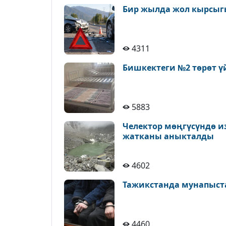
Бир жылда жол кырсыгы
4311
Бишкектеги №2 төрөт ү
5883
Челектор мөңгүсүндө и
жатканы аныкталды
4602
Тажикстанда мунапыст
4460