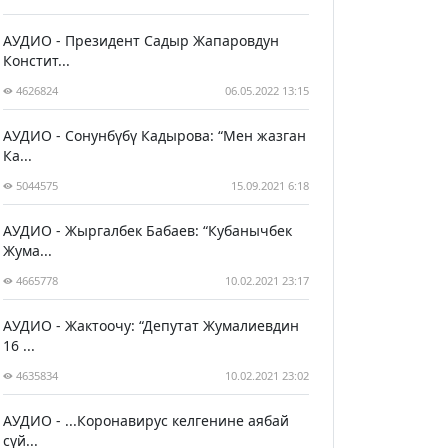
АУДИО - Президент Садыр Жапаровдун
Констит...
4626824
06.05.2022 13:15
АУДИО - Сонунбүбү Кадырова: “Мен жазган
Ка...
5044575
15.09.2021 6:18
АУДИО - Жыргалбек Бабаев: “Кубанычбек
Жума...
4665778
10.02.2021 23:17
АУДИО - Жактоочу: “Депутат Жумалиевдин
16 ...
4635834
10.02.2021 23:02
АУДИО - ...Коронавирус келгенине аябай
сүй...