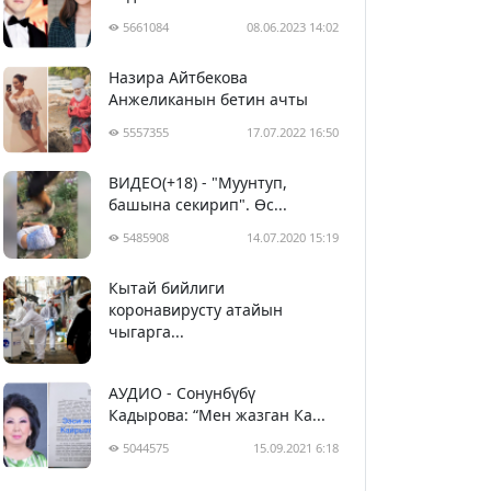
5661084
08.06.2023 14:02
Назира Айтбекова
Анжеликанын бетин ачты
5557355
17.07.2022 16:50
ВИДЕО(+18) - "Муунтуп,
башына секирип". Өс...
5485908
14.07.2020 15:19
Кытай бийлиги
5396714
29.02.2020 23:43
коронавирусту атайын
чыгарга...
АУДИО - Сонунбүбү
Кадырова: “Мен жазган Ка...
5044575
15.09.2021 6:18