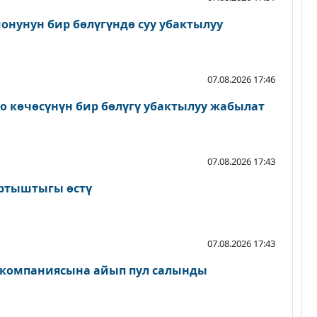
онунун бир бөлүгүндө суу убактылуу
07.08.2026 17:46
о көчөсүнүн бир бөлүгү убактылуу жабылат
07.08.2026 17:43
артыштыгы өстү
07.08.2026 17:43
 компаниясына айып пул салынды