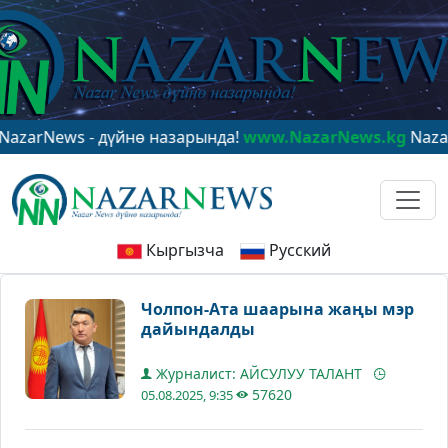
ews - дүйнө назарында!
www.NazarNews.kg
NazarNews 
Кыргызча
Русский
Чолпон-Ата шаарына жаңы мэр
дайындалды
Журналист: АЙСУЛУУ ТАЛАНТ
57620
05.08.2025, 9:35