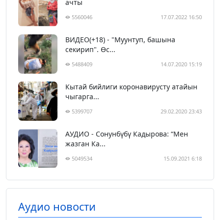
ачты
5560046
17.07.2022 16:50
ВИДЕО(+18) - "Муунтуп, башына
секирип". Өс...
5488409
14.07.2020 15:19
Кытай бийлиги коронавирусту атайын
чыгарга...
5399707
29.02.2020 23:43
АУДИО - Сонунбүбү Кадырова: “Мен
жазган Ка...
5049534
15.09.2021 6:18
Аудио новости