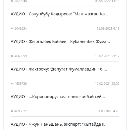
4629548
06.05.2022 13:15
АУДИО - Сонунбүбү Кадырова: “Мен жазган Ка...
5049534
15.09.2021 6:18
АУДИО - Жыргалбек Бабаев: “Кубанычбек Жума...
4668599
10.02.2021 23:17
АУДИО - Жактоочу: “Депутат Жумалиевдин 16 ...
4638736
10.02.2021 23:02
АУДИО - ...Коронавирус келгенине аябай сүй...
4693627
31.03.2020 4:20
АУДИО - Чжун Наньшань, эксперт: “Кытайда к...