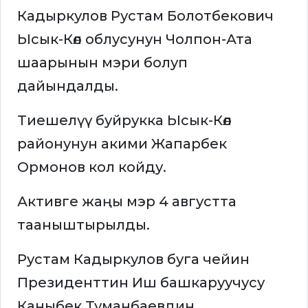
Кадыркулов Рустам Болотбекович
Ысык-Көл облусунун Чолпон-Ата
шаарынын мэри болуп
дайындалды.
Тиешелүү буйрукка Ысык-Көл
районунун акими Жапарбек
Ормонов кол койду.
Активге жаңы мэр 4 августта
тааныштырылды.
Рустам Кадыркулов буга чейин
Президенттин Иш башкаруучусу
Каныбек Туманбаевдин