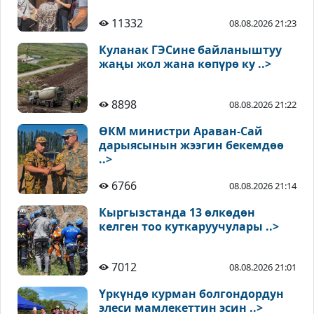
11332
08.08.2026 21:23
Куланак ГЭСине байланыштуу
жаңы жол жана көпүрө ку ..>
8898
08.08.2026 21:22
ӨКМ министри Араван-Сай
дарыясынын жээгин бекемдөө
..>
6766
08.08.2026 21:14
Кыргызстанда 13 өлкөдөн
келген тоо куткаруучулары ..>
7012
08.08.2026 21:01
Үркүндө курман болгондордун
элеси мамлекеттин эсин ..>