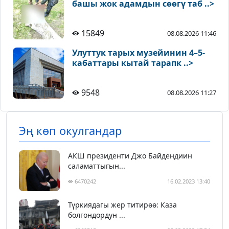
башы жок адамдын сөөгү таб ..>
15849
08.08.2026 11:46
Улуттук тарых музейинин 4–5-
кабаттары кытай тарапк ..>
9548
08.08.2026 11:27
Эң көп окулгандар
АКШ президенти Джо Байдендиин
саламаттыгын...
6470242
16.02.2023 13:40
Түркиядагы жер титирөө: Каза
болгондордун ...