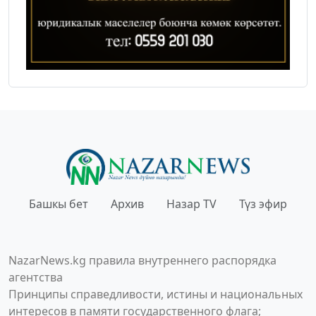
Башкы бет
Архив
Назар TV
Түз эфир
NazarNews.kg правила внутреннего распорядка
агентства
Принципы справедливости, истины и национальных
интересов в памяти государственного флага;