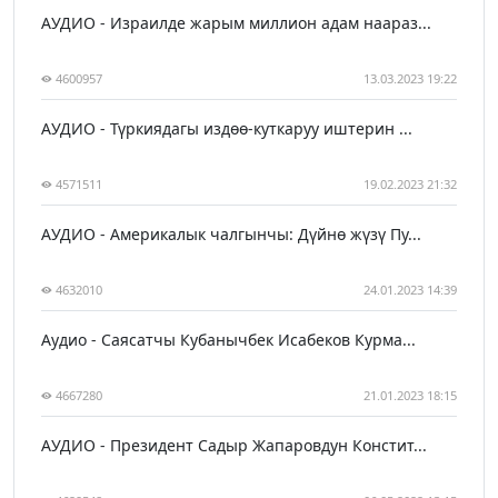
АУДИО - Израилде жарым миллион адам наараз...
4600957
13.03.2023 19:22
АУДИО - Түркиядагы издөө-куткаруу иштерин ...
4571511
19.02.2023 21:32
АУДИО - Америкалык чалгынчы: Дүйнө жүзү Пу...
4632010
24.01.2023 14:39
Аудио - Саясатчы Кубанычбек Исабеков Курма...
4667280
21.01.2023 18:15
АУДИО - Президент Садыр Жапаровдун Констит...