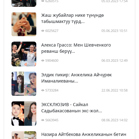
6260515
05.03.2023 17:54
Жаш жубайлар нике түнүндө
табышмактуу түрд...
6025627
05.06.2023 10:51
Алекса Грассо: Мен Шевченкого
реванш берүү...
5904600
06.03.2023 12:49
Элдик пикир: Анжелика Айчүрөк
Иманалиеваны...
5733284
22.06.2022 10:58
ЭКСКЛЮЗИВ - Сайкал
Садыбакасованын экс-жол...
5663945
08.06.2023 14:02
Назира Айтбекова Анжеликанын бетин