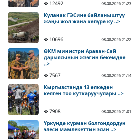
12492
08.08.2026 21:23
Куланак ГЭСине байланыштуу
жаңы жол жана көпүрө ку ..>
10696
08.08.2026 21:22
ӨКМ министри Араван-Сай
дарыясынын жээгин бекемдөө
..>
7567
08.08.2026 21:14
Кыргызстанда 13 өлкөдөн
келген тоо куткаруучулары ..>
7908
08.08.2026 21:01
Үркүндө курман болгондордун
элеси мамлекеттин эсин ..>