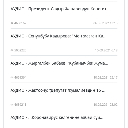
АУДИО - Президент Садыр Жапаровдун Констит...
4630162
06.05.2022 13:15
АУДИО - Сонунбүбү Кадырова: “Мен жазган Ка...
5052220
15.09.2021 6:18
АУДИО - Жыргалбек Бабаев: “Кубанычбек Жума...
4669364
10.02.2021 23:17
АУДИО - Жактоочу: “Депутат Жумалиевдин 16 ...
4639211
10.02.2021 23:02
АУДИО - ...Коронавирус келгенине аябай сүй...