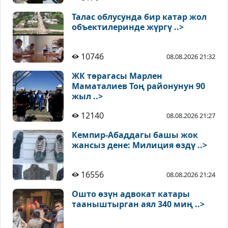
Талас облусунда бир катар жол
объектилеринде жүргү ..>
10746
08.08.2026 21:32
ЖК төрагасы Марлен
Маматалиев Тоң районунун 90
жыл ..>
12140
08.08.2026 21:27
Кемпир-Абаддагы башы жок
жансыз дене: Милиция өздү ..>
16556
08.08.2026 21:24
Ошто өзүн адвокат катары
тааныштырган аял 340 миң ..>