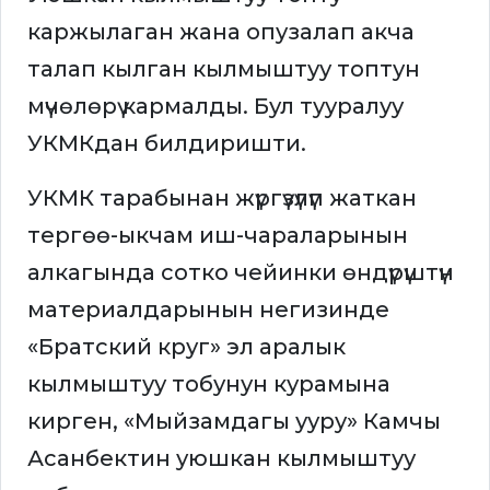
каржылаган жана опузалап акча
талап кылган кылмыштуу топтун
мүчөлөрү кармалды. Бул тууралуу
УКМКдан билдиришти.
УКМК тарабынан жүргүзүлүп жаткан
тергөө-ыкчам иш-чараларынын
алкагында сотко чейинки өндүрүштүн
материалдарынын негизинде
«Братский круг» эл аралык
кылмыштуу тобунун курамына
кирген, «Мыйзамдагы ууру» Камчы
Асанбектин уюшкан кылмыштуу