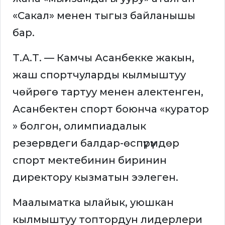
«Сакал» менен тыгыз байланышы
бар.
Т.А.Т. — Камчы Асанбекке жакын,
жаш спортчуларды кылмыштуу
чөйрөгө тартуу менен алектенген,
Асанбектен спорт боюнча «куратор
» болгон, олимпиадалык
резервдеги балдар-өспүрүмдөр
спорт мектебинин биринин
директору кызматын ээлеген.
Маалыматка ылайык, уюшкан
кылмыштуу топтордун лидерлери