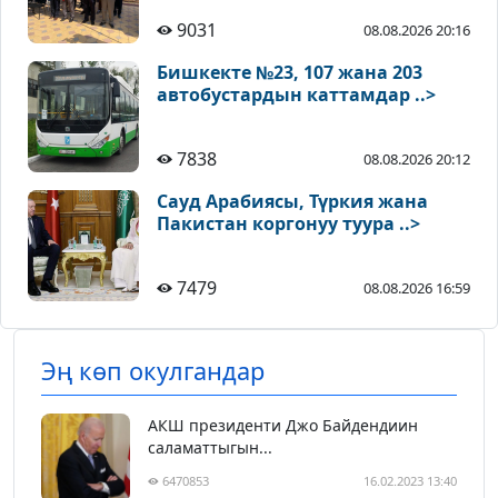
9031
08.08.2026 20:16
Бишкекте №23, 107 жана 203
автобустардын каттамдар ..>
7838
08.08.2026 20:12
Сауд Арабиясы, Түркия жана
Пакистан коргонуу туура ..>
7479
08.08.2026 16:59
Эң көп окулгандар
АКШ президенти Джо Байдендиин
саламаттыгын...
6470853
16.02.2023 13:40