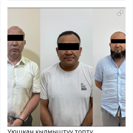
Уюшкан кылмыштуу топту