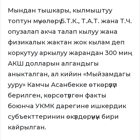
Мындан тышкары, кылмыштуу
топтун мүчөлөрү Б.Т.К., Т.А.Т. жана Т.Ч.
опузалап акча талап кылуу жана
физикалык жактан жок кылам деп
коркутуу аркылуу жарандан 300 миң
АКШ долларын алгандыгы
аныкталган, ал кийин «Мыйзамдагы
ууру» Камчы Асанбекке өткөрүлүп
берилген, көрсөтүлгөн факты
боюнча УКМК дарегине ишкердик
субъекттеринин өкүлдөрүнүн бири
кайрылган.