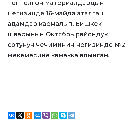
Топтолгон материалдардын
негизинде 16-майда аталган
адамдар кармалып, Бишкек
шаарынын Октябрь райондук
сотунун чечиминин негизинде №21
мекемесине камакка алынган.