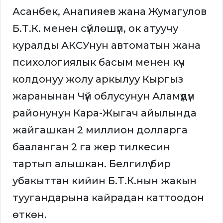
Асанбек, Анапияев жана Жумагулов
Б.Т.К. менен сүйлөшүп, ок атуучу
куралды АКСУнун автоматын жана
психологиялык басым менен күч
колдонуу жолу аркылуу Кыргыз
жаранынан Чүй облусунун Аламүдүн
районунун Кара-Жыгач айылында
жайгашкан 2 миллион долларга
бааланган 2 га жер тилкесин
тартып алышкан. Белгилүү бир
убакыттан кийин Б.Т.К.нын жакын
туугандарына кайрадан каттоодон
өткөн.