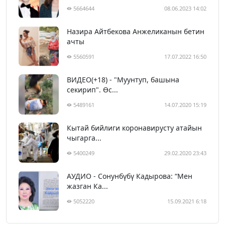
5664644
08.06.2023 14:02
Назира Айтбекова Анжеликанын бетин
ачты
5560591
17.07.2022 16:50
ВИДЕО(+18) - "Муунтуп, башына
секирип". Өс...
5489161
14.07.2020 15:19
Кытай бийлиги коронавирусту атайын
чыгарга...
5400249
29.02.2020 23:43
АУДИО - Сонунбүбү Кадырова: “Мен
жазган Ка...
5052220
15.09.2021 6:18