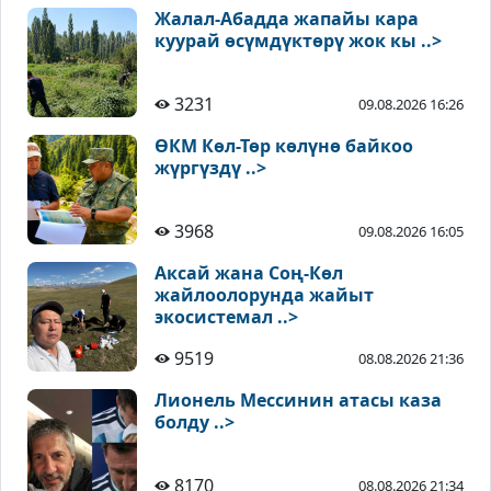
Жалал-Абадда жапайы кара
куурай өсүмдүктөрү жок кы ..>
3231
09.08.2026 16:26
ӨКМ Көл-Төр көлүнө байкоо
жүргүздү ..>
3968
09.08.2026 16:05
Аксай жана Соң-Көл
жайлоолорунда жайыт
экосистемал ..>
9519
08.08.2026 21:36
Лионель Мессинин атасы каза
болду ..>
8170
08.08.2026 21:34