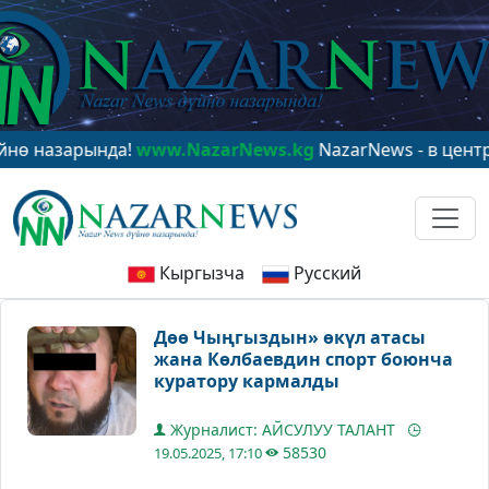
рында!
www.NazarNews.kg
NazarNews - в центре миров
Кыргызча
Русский
Дөө Чыңгыздын» өкүл атасы
жана Көлбаевдин спорт боюнча
куратору кармалды
Журналист: АЙСУЛУУ ТАЛАНТ
58530
19.05.2025, 17:10