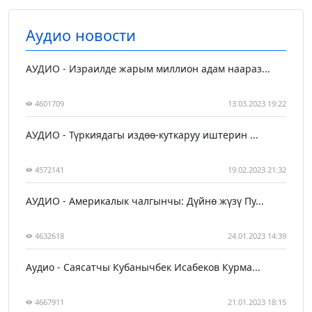
Аудио новости
АУДИО - Израилде жарым миллион адам наараз...
4601709
13.03.2023 19:22
АУДИО - Түркиядагы издөө-куткаруу иштерин ...
4572141
19.02.2023 21:32
АУДИО - Америкалык чалгынчы: Дүйнө жүзү Пу...
4632618
24.01.2023 14:39
Аудио - Саясатчы Кубанычбек Исабеков Курма...
4667911
21.01.2023 18:15