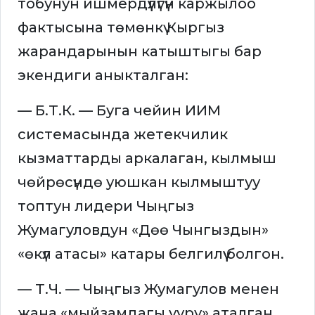
тобунун ишмердүүлүгүн каржылоо
фактысына төмөнкү Кыргыз
жарандарынын катыштыгы бар
экендиги аныкталган:
— Б.Т.К. — Буга чейин ИИМ
системасында жетекчилик
кызматтарды аркалаган, кылмыш
чөйрөсүндө уюшкан кылмыштуу
топтун лидери Чыңгыз
Жумагуловдун «Дөө Чынгыздын»
«өкүл атасы» катары белгилүү болгон.
— Т.Ч. — Чыңгыз Жумагулов менен
жана «мыйзамдагы ууру» аталган