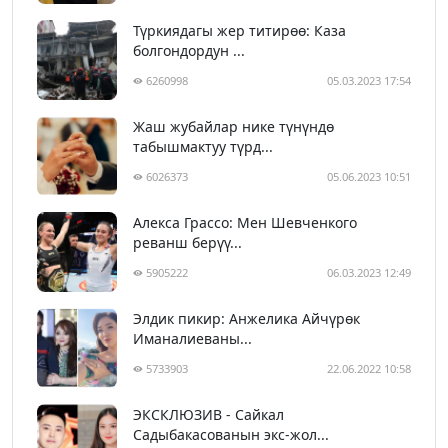
Түркиядагы жер титирөө: Каза
болгондордун ...
6260998
05.03.2023 17:54
Жаш жубайлар нике түнүндө
табышмактуу түрд...
6026373
05.06.2023 10:51
Алекса Грассо: Мен Шевченкого
реванш берүү...
5905222
06.03.2023 12:49
Элдик пикир: Анжелика Айчүрөк
Иманалиеваны...
5733903
22.06.2022 10:58
ЭКСКЛЮЗИВ - Сайкал
Садыбакасованын экс-жол...