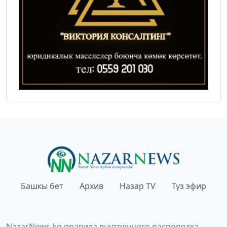
Башкы бет
Архив
Назар TV
Түз эфир
NazarNews.kg правила внутреннего распорядка