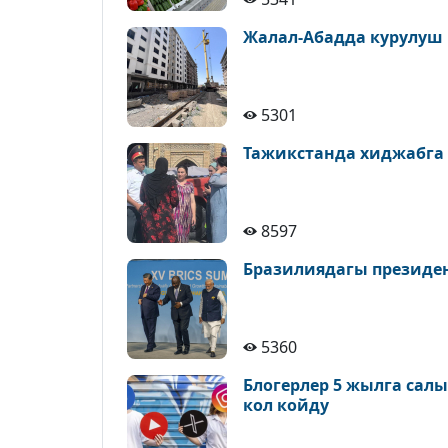
Жалал-Абадда курулуш
5301
Тажикстанда хиджабга
8597
Бразилиядагы президе
5360
Блогерлер 5 жылга сал
кол койду