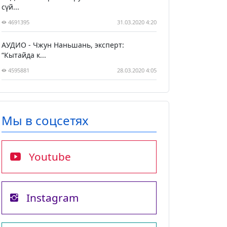
сүй...
4691395
31.03.2020 4:20
АУДИО - Чжун Наньшань, эксперт:
“Кытайда к...
4595881
28.03.2020 4:05
Мы в соцсетях
Youtube
Instagram