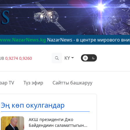
ws.kg
NazarNews - в центре мирового внимания!
www.N
KY
UB
0,9274
0,9260
зар TV
Түз эфир
Сайтты башкаруу
Эң көп окулгандар
АКШ президенти Джо
Байдендиин саламаттыгын...