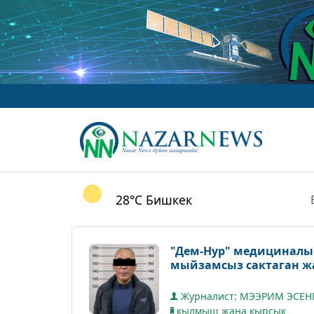
www.Naz
28°C
Бишкек
"Дем-Нур" медициналык
мыйзамсыз сактаган ж
Журналист: МЭЭРИМ ЭСЕН
кылмыш жана кырсык