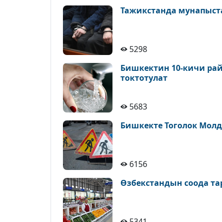
Тажикстанда мунапыст
5298
Бишкектин 10-кичи рай
токтотулат
5683
Бишкекте Тоголок Молд
6156
Өзбекстандын соода т
5341