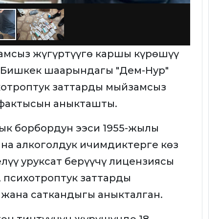
амсыз жүгүртүүгө каршы күрөшүү
 Бишкек шаарындагы "Дем-Нур"
отроптук заттарды мыйзамсыз
у фактысын аныкташты.
ык борбордун ээси 1955-жылы
жана алкоголдук ичимдиктерге көз
үү уруксат берүүчү лицензиясы
, психотроптук заттарды
 жана саткандыгы аныкталган.