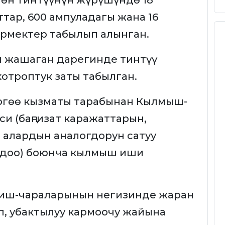
гөн тинтүүнүн жүрүшүндө 18
тар, 600 ампуладагы жана 16
армектер табылып алынган.
 жашаган дарегинде тинтүү
отроптук заты табылган.
ргөө кызматы тарабынан Кылмыш-
и (баңгизат каражаттарын,
 алардын аналогдорун сатуу
рдоо) боюнча кылмыш иши
 иш-чараларынын негизинде жаран
п, убактылуу кармоочу жайына