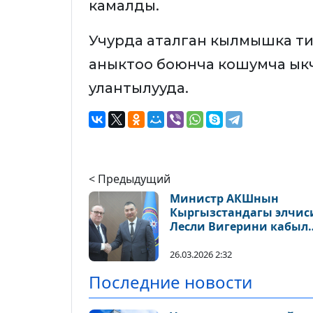
камалды.
Учурда аталган кылмышка т
аныктоо боюнча кошумча ык
улантылууда.
< Предыдущий
Министр АКШнын
Кыргызстандагы элчис
Лесли Вигерини кабыл
алды
26.03.2026 2:32
Последние новости