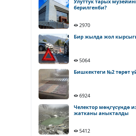
Улуттук тарых музейин
берилгенби?
2970
Бир жылда жол кырсыгы
5064
Бишкектеги №2 төрөт ү
6924
Челектор мөңгүсүндө и
жатканы аныкталды
5412