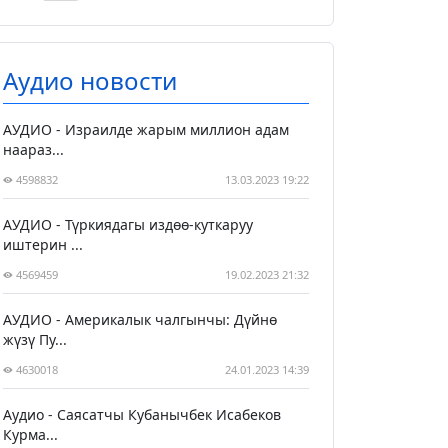
Аудио новости
АУДИО - Израилде жарым миллион адам
наараз...
4598832
13.03.2023 19:22
АУДИО - Түркиядагы издөө-куткаруу
иштерин ...
4569459
19.02.2023 21:32
АУДИО - Америкалык чалгынчы: Дүйнө
жүзү Пу...
4630018
24.01.2023 14:39
Аудио - Саясатчы Кубанычбек Исабеков
Курма...