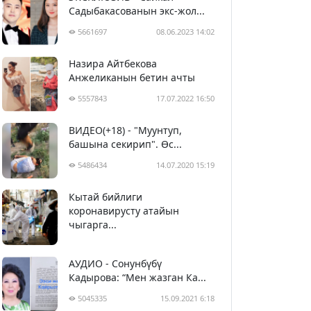
Садыбакасованын экс-жол...
5661697
08.06.2023 14:02
Назира Айтбекова
Анжеликанын бетин ачты
5557843
17.07.2022 16:50
ВИДЕО(+18) - "Муунтуп,
башына секирип". Өс...
5486434
14.07.2020 15:19
Кытай бийлиги
5397403
29.02.2020 23:43
коронавирусту атайын
чыгарга...
АУДИО - Сонунбүбү
Кадырова: “Мен жазган Ка...
5045335
15.09.2021 6:18