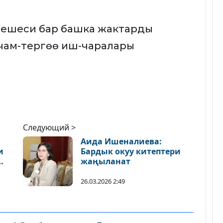
иешеси бар башка жактарды
чам-тергөө иш-чаралары
Следующий >
Аида Ишеналиева:
и
Бардык окуу китептери
жаңыланат
26.03.2026 2:49