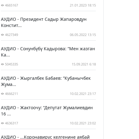
4665167
21.01.2023 18:15
АУДИО - Президент Садыр Жапаровдун
Констит...
4627349
06.05.2022 13:15
АУДИО - Сонунбүбү Кадырова: “Мен жазган
Ка...
5045335
15.09.2021 6:18
АУДИО - Жыргалбек Бабаев: “Кубанычбек
Жума...
4666211
10.02.2021 23:17
АУДИО - Жактоочу: “Депутат Жумалиевдин
16 ...
4636317
10.02.2021 23:02
АУДИО - ...Коронавирус келгенине аябай