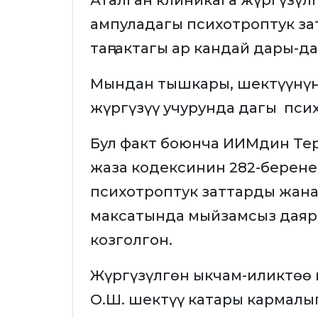
Аталган клиникага жүргүзүл
ампуладагы психотроптук зат
таңгактагы ар кандай дары-д
Мындан тышкары, шектүүнүн
жүргүзүү учурунда дагы псих
Бул факт боюнча ИИМдин Те
жаза кодексинин 282-беренес
психотроптук заттарды жана
максатында мыйзамсыз дая
козголгон.
Жүргүзүлгөн ыкчам-иликтөө
О.Ш. шектүү катары кармалы