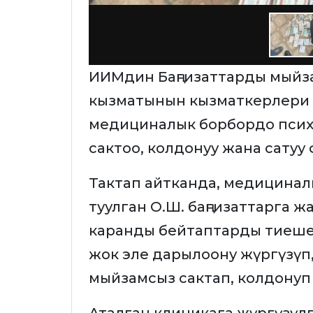
ИИМдин Баңгизаттарды мыйз
кызматынын кызматкерлери
медициналык борбордо псих
сактоо, колдонуу жана сату
Тактап айтканда, медицинал
туулган О.Ш. баңгизаттарга 
каранды бейтаптарды тиешел
жок эле дарылоону жүргүзүп
мыйзамсыз сактап, колдонуп