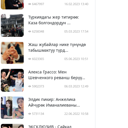
6467997
16.02.2023 13:40
Түркиядагы жер титирөө:
Каза болгондордун ...
6258348
05.03.2023 17:54
Жаш жубайлар нике түнүндө
табышмактуу түрд...
6023365
05.06.2023 10:51
Алекса Грассо: Мен
Шевченкого реванш берүү...
5902373
06.03.2023 12:49
Элдик пикир: Анжелика
Айчүрөк Иманалиеваны...
5731134
22.06.2022 10:58
ЭКСКЛЮЗИВ - Сайкал