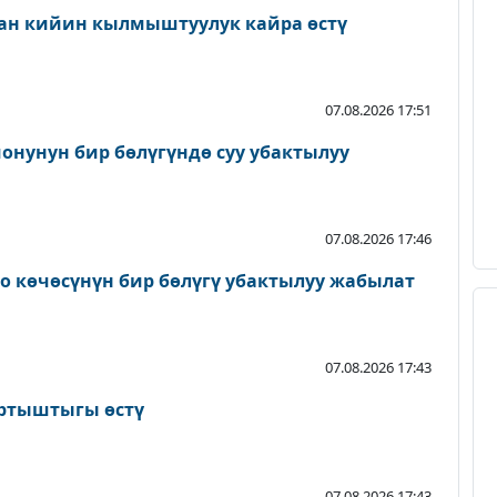
ан кийин кылмыштуулук кайра өстү
07.08.2026 17:51
онунун бир бөлүгүндө суу убактылуу
07.08.2026 17:46
о көчөсүнүн бир бөлүгү убактылуу жабылат
07.08.2026 17:43
артыштыгы өстү
07.08.2026 17:43