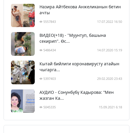
Назира Айтбекова Анжеликанын бетин
ачты
5557843
17.07.2022 16:50
ВИДЕО(+18) - "Муунтуп, башына
секирип". Өс...
5486434
14.07.2020 15:19
Кытай бийлиги коронавирусту атайын
чыгарга...
5397403
29.02.2020 23:43
АУДИО - Сонунбүбү Кадырова: “Мен
жазган Ка...
5045335
15.09.2021 6:18