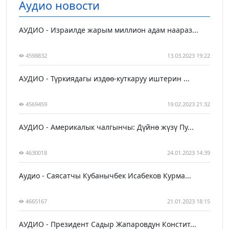
Аудио новости
АУДИО - Израилде жарым миллион адам наараз...
4598832
13.03.2023 19:22
АУДИО - Түркиядагы издөө-куткаруу иштерин ...
4569459
19.02.2023 21:32
АУДИО - Америкалык чалгынчы: Дүйнө жүзү Пу...
4630018
24.01.2023 14:39
Аудио - Саясатчы Кубанычбек Исабеков Курма...
4665167
21.01.2023 18:15
АУДИО - Президент Садыр Жапаровдун Констит...