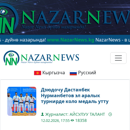
нө назарында!
www.NazarNews.kg
NazarNews - в центре
Кыргызча
Русский
Дзюдочу Дастанбек
Нурманбетов эл аралык
турнирде коло медаль утту
Журналист: АЙСУЛУУ ТАЛАНТ
18358
12.02.2026, 17:55