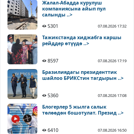
Жалал-Абадда курулуш
компаниясына айып пул
салынды ..>
5301
07.08.2026 17:32
Тажикстанда хиджабга каршы
рейддер өтүүдө ..>
8597
07.08.2026 17:19
Бразилиядагы президенттик
шайлоо БРИКСтин тагдырын ..>
5360
07.08.2026 17:08
Блогерлер 5 жылга салык
төлөөдөн бошотулат. Презид ..>
6410
07.08.2026 16:50