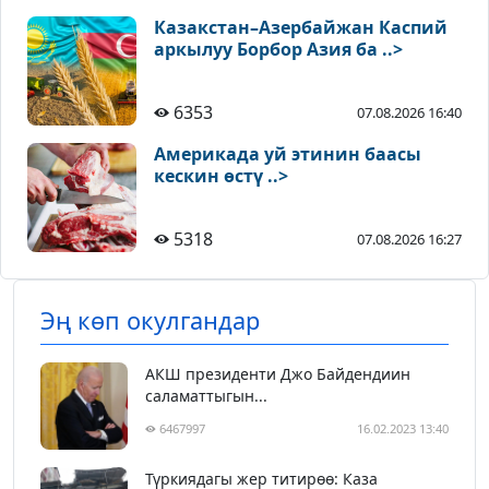
Казакстан–Азербайжан Каспий
аркылуу Борбор Азия ба ..>
6353
07.08.2026 16:40
Америкада уй этинин баасы
кескин өстү ..>
5318
07.08.2026 16:27
Эң көп окулгандар
АКШ президенти Джо Байдендиин
саламаттыгын...
6467997
16.02.2023 13:40
Түркиядагы жер титирөө: Каза