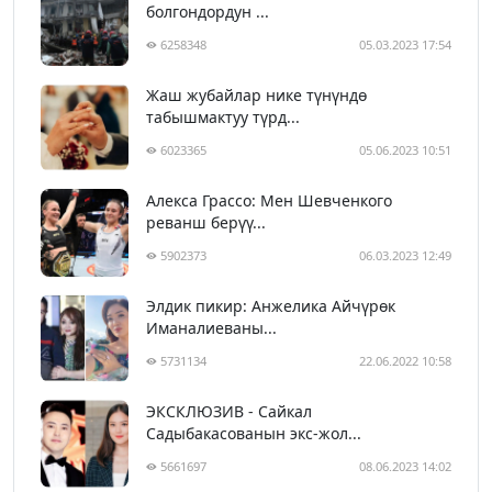
болгондордун ...
6258348
05.03.2023 17:54
Жаш жубайлар нике түнүндө
табышмактуу түрд...
6023365
05.06.2023 10:51
Алекса Грассо: Мен Шевченкого
реванш берүү...
5902373
06.03.2023 12:49
Элдик пикир: Анжелика Айчүрөк
Иманалиеваны...
5731134
22.06.2022 10:58
ЭКСКЛЮЗИВ - Сайкал
Садыбакасованын экс-жол...
5661697
08.06.2023 14:02