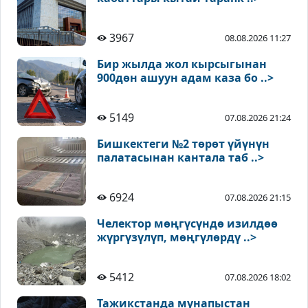
3967
08.08.2026 11:27
Бир жылда жол кырсыгынан
900дөн ашуун адам каза бо ..>
5149
07.08.2026 21:24
Бишкектеги №2 төрөт үйүнүн
палатасынан кантала таб ..>
6924
07.08.2026 21:15
Челектор мөңгүсүндө изилдөө
жүргүзүлүп, мөңгүлөрдү ..>
5412
07.08.2026 18:02
Тажикстанда мунапыстан