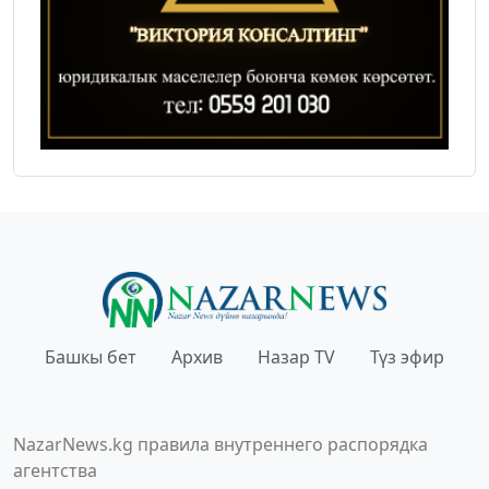
Башкы бет
Архив
Назар TV
Түз эфир
NazarNews.kg правила внутреннего распорядка
агентства