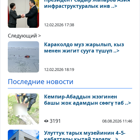
инфраструктуралык инв ..>
12.02.2026 17:38
Следующий >
Караколдо муз жарылып, кыз
менен жигит сууга түшүп ..>
12.02.2026 18:19
Последние новости
Кемпир-Абаддын жээгинен
башы жок адамдын сөөгү таб ..>
3191
08.08.2026 11:46
Улуттук тарых музейинин 4–5-
кабаттары кытай тарапк ..>