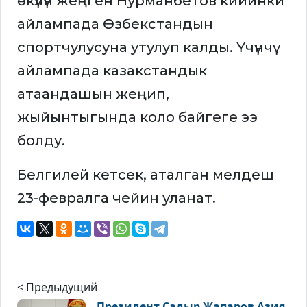
өкүлүн жеңген Нурманбетов кийинки
айлампада Өзбекстандын
спортчулусуна утулуп калды. Үчүнчү
айлампада казакстандык
атаандашын жеңип,
жыйынтыгында коло байгеге ээ
болду.
Белгилей кетсек, аталган мелдеш
23-февралга чейин уланат.
< Предыдущий
Президент Садыр Жапаров Азия