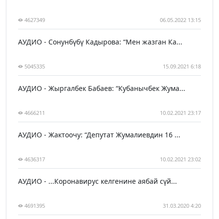
4627349
06.05.2022 13:15
АУДИО - Сонунбүбү Кадырова: “Мен жазган Ка...
5045335
15.09.2021 6:18
АУДИО - Жыргалбек Бабаев: “Кубанычбек Жума...
4666211
10.02.2021 23:17
АУДИО - Жактоочу: “Депутат Жумалиевдин 16 ...
4636317
10.02.2021 23:02
АУДИО - ...Коронавирус келгенине аябай сүй...
4691395
31.03.2020 4:20