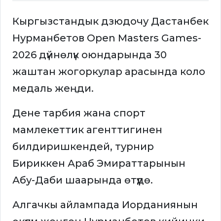
Кыргызстандык дзюдочу Дастанбек
Нурманбетов Open Masters Games-
2026 дүйнөлүк оюндарында 30
жаштан жогоркулар арасында коло
медаль жеңди.
Дене тарбия жана спорт
мамлекеттик агенттигинен
билдиришкендей, турнир
Бириккен Араб Эмираттарынын
Абу-Даби шаарында өтүүдө.
Алгачкы айлампада Иорданиянын