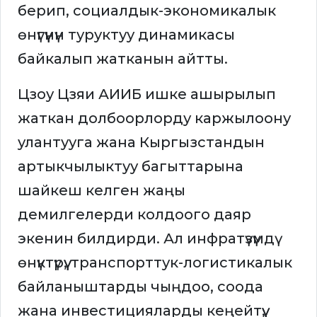
берип, социалдык-экономикалык
өнүгүүнүн туруктуу динамикасы
байкалып жатканын айтты.
Цзоу Цзяи АИИБ ишке ашырылып
жаткан долбоорлорду каржылоону
улантууга жана Кыргызстандын
артыкчылыктуу багыттарына
шайкеш келген жаңы
демилгелерди колдоого даяр
экенин билдирди. Ал инфратүзүмдү
өнүктүрүү, транспорттук-логистикалык
байланыштарды чыңдоо, соода
жана инвестицияларды кеңейтүү,