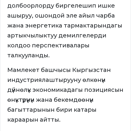
долбоорлорду биргелешип ишке
ашыруу, ошондой эле айыл чарба
жана энергетика тармактарындагы
артыкчылыктуу демилгелерди
колдоо перспективалары
талкууланды.
Мамлекет башчысы Кыргызстан
индустриялаштырууну өлкөнүн
дүйнөлүк экономикадагы позициясын
өнүктүрүүнүн жана бекемдөөнүн
багыттарынын бири катары
караарын айтты.