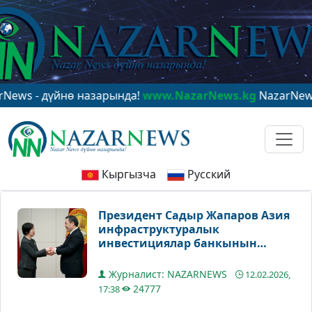
үйнө назарында!
www.NazarNews.kg
NazarNews - в цен
Кыргызча
Русский
Президент Садыр Жапаров Азия
инфраструктуралык
инвестициялар банкынын
президенти Цзоу Цзяини кабыл
алды
Журналист: NAZARNEWS
12.02.2026,
24777
17:38