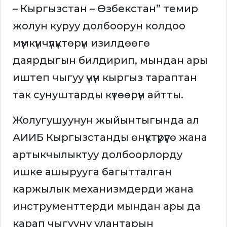
– Кыргызстан – Өзбекстан” темир
жолун куруу долбоорун колдоо
мүмкүнчүлүктөрүн изилдөөгө
даярдыгын билдирип, мындан ары
иштеп чыгуу үчүн кыргыз тараптан
так сунуштарды күтөөрүн айтты.
Жолугушуунун жыйынтыгында ал
АИИБ Кыргызстанды өнүктүрүүгө жана
артыкчылыктуу долбоорлорду
ишке ашырууга багытталган
каржылык механизмдерди жана
инструменттерди мындан ары да
карап чыгууну улантарын