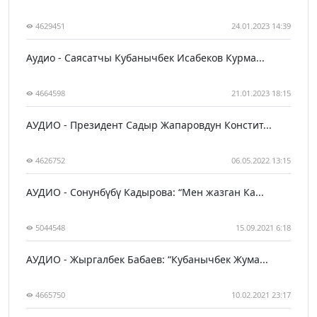
4629451
24.01.2023 14:39
Аудио - Саясатчы Кубанычбек Исабеков Курма...
4664598
21.01.2023 18:15
АУДИО - Президент Садыр Жапаровдун Констит...
4626752
06.05.2022 13:15
АУДИО - Сонунбүбү Кадырова: “Мен жазган Ка...
5044548
15.09.2021 6:18
АУДИО - Жыргалбек Бабаев: “Кубанычбек Жума...
4665750
10.02.2021 23:17