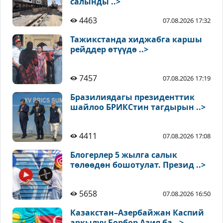
салынды ..>
4463
07.08.2026 17:32
Тажикстанда хиджабга каршы
рейддер өтүүдө ..>
7457
07.08.2026 17:19
Бразилиядагы президенттик
шайлоо БРИКСтин тагдырын ..>
4411
07.08.2026 17:08
Блогерлер 5 жылга салык
төлөөдөн бошотулат. Презид ..>
5658
07.08.2026 16:50
Казакстан–Азербайжан Каспий
аркылуу Борбор Азия ба ..>