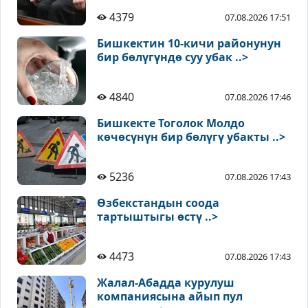
4379
07.08.2026 17:51
Бишкектин 10-кичи районунун
бир бөлүгүндө суу убак ..>
4840
07.08.2026 17:46
Бишкекте Тоголок Молдо
көчөсүнүн бир бөлүгү убакты ..>
5236
07.08.2026 17:43
Өзбекстандын соода
тартыштыгы өстү ..>
4473
07.08.2026 17:43
Жалал-Абадда курулуш
компаниясына айып пул