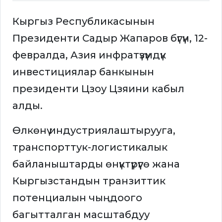
Кыргыз Республикасынын
Президенти Садыр Жапаров бүгүн, 12-
февралда, Азия инфратүзүмдүк
инвестициялар банкынын
президенти Цзоу Цзяини кабыл
алды.
Өлкөнү индустриялаштырууга,
транспорттук-логистикалык
байланыштарды өнүктүрүүгө жана
Кыргызстандын транзиттик
потенциалын чыңдоого
багытталган масштабдуу