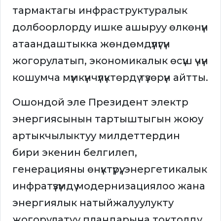
тармактагы инфраструктуралык
долбоорлорду ишке ашыруу өлкөнүн
атаандаштыкка жөндөмдүүлүгүн
жогорулатып, экономикалык өсүш үчүн
кошумча мүмкүнчүлүктөрдү түзөрүн айтты.
Ошондой эле Президент электр
энергиясынын тартыштыгын жоюу
артыкчылыктуу милдеттердин
бири экенин белгилеп,
генерацияны өнүктүрүү, энергетикалык
инфратүзүмдү модернизациялоо жана
энергиялык натыйжалуулукту
жогорулатуу пландарына токтолду.