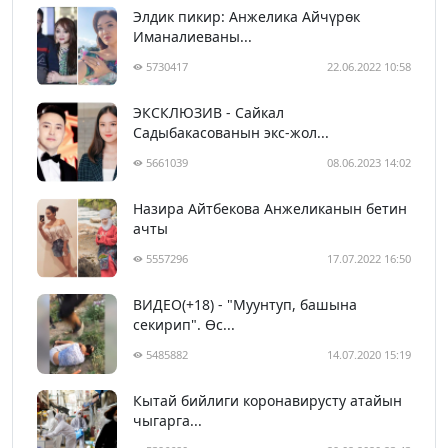
Элдик пикир: Анжелика Айчүрөк
Иманалиеваны...
5730417
22.06.2022 10:58
ЭКСКЛЮЗИВ - Сайкал
Садыбакасованын экс-жол...
5661039
08.06.2023 14:02
Назира Айтбекова Анжеликанын бетин
ачты
5557296
17.07.2022 16:50
ВИДЕО(+18) - "Муунтуп, башына
секирип". Өс...
5485882
14.07.2020 15:19
Кытай бийлиги коронавирусту атайын
чыгарга...