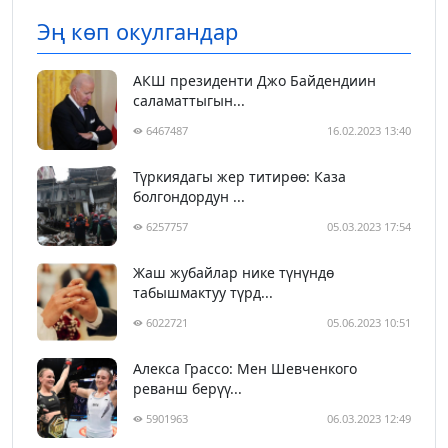
Эң көп окулгандар
АКШ президенти Джо Байдендиин
саламаттыгын...
6467487
16.02.2023 13:40
Түркиядагы жер титирөө: Каза
болгондордун ...
6257757
05.03.2023 17:54
Жаш жубайлар нике түнүндө
табышмактуу түрд...
6022721
05.06.2023 10:51
Алекса Грассо: Мен Шевченкого
реванш берүү...
5901963
06.03.2023 12:49