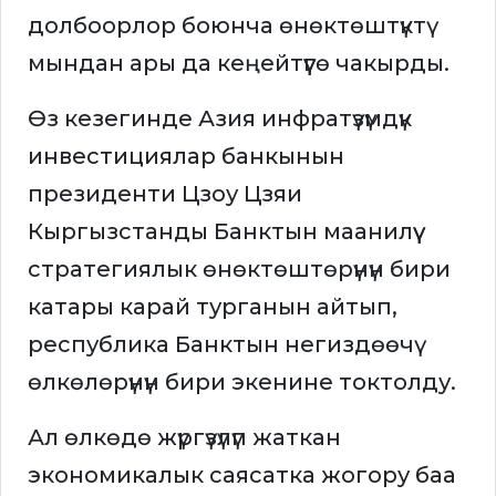
долбоорлор боюнча өнөктөштүктү
мындан ары да кеңейтүүгө чакырды.
Өз кезегинде Азия инфратүзүмдүк
инвестициялар банкынын
президенти Цзоу Цзяи
Кыргызстанды Банктын маанилүү
стратегиялык өнөктөштөрүнүн бири
катары карай турганын айтып,
республика Банктын негиздөөчү
өлкөлөрүнүн бири экенине токтолду.
Ал өлкөдө жүргүзүлүп жаткан
экономикалык саясатка жогору баа