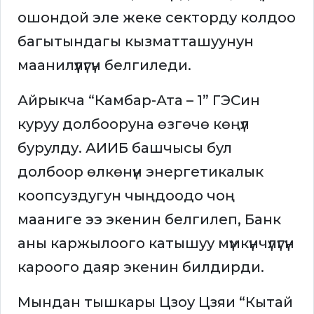
ошондой эле жеке секторду колдоо
багытындагы кызматташуунун
маанилүүлүгүн белгиледи.
Айрыкча “Камбар-Ата – 1” ГЭСин
куруу долбооруна өзгөчө көңүл
бурулду. АИИБ башчысы бул
долбоор өлкөнүн энергетикалык
коопсуздугун чыңдоодо чоң
мааниге ээ экенин белгилеп, Банк
аны каржылоого катышуу мүмкүнчүлүгүн
кароого даяр экенин билдирди.
Мындан тышкары Цзоу Цзяи “Кытай