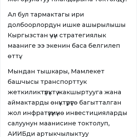
Ал бул тармактагы ири
долбоорлордун ишке ашырылышы
Кыргызстан үчүн стратегиялык
мааниге ээ экенин баса белгилеп
өттү.
Мындан тышкары, Мамлекет
башчысы транспорттук
жеткиликтүүлүктү жакшыртууга жана
аймактарды өнүктүрүүгө багытталган
жол инфратүзүмүнө инвестицияларды
салуунун маанисине токтолуп,
АИИБди артыкчылыктуу