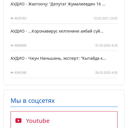
АУДИО - Жактоочу: “Депутат Жумалиевдин 16 ...
4635765
10.02.2021 23:02
АУДИО - ...Коронавирус келгенине аябай сүй...
4690898
31.03.2020 4:20
АУДИО - Чжун Наньшань, эксперт: “Кытайда к...
4595348
28.03.2020 4:05
Мы в соцсетях
Youtube