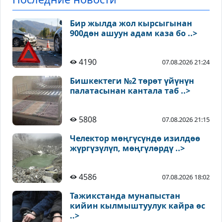
Бир жылда жол кырсыгынан
900дөн ашуун адам каза бо ..>
4190
07.08.2026 21:24
Бишкектеги №2 төрөт үйүнүн
палатасынан кантала таб ..>
5808
07.08.2026 21:15
Челектор мөңгүсүндө изилдөө
жүргүзүлүп, мөңгүлөрдү ..>
4586
07.08.2026 18:02
Тажикстанда мунапыстан
кийин кылмыштуулук кайра өс
..>