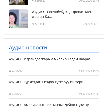
5396680
29.02.2020 23:43
АУДИО - Сонунбүбү Кадырова: “Мен
жазган Ка...
5044548
15.09.2021 6:18
Аудио новости
АУДИО - Израилде жарым миллион адам наараз...
4598292
13.03.2023 19:22
АУДИО - Түркиядагы издөө-куткаруу иштерин ...
4568755
19.02.2023 21:32
АУДИО - Америкалык чалгынчы: Дүйнө жүзү Пу...