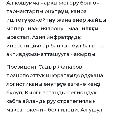
Ал кошумча наркы жогору болгон
тармактарды өнүктүрүүнүн, кайра
иштетүүнү кеңейтүүнүн жана өнөр жайды
модернизациялоонун маанилүүлүгүн
ырастап, Азия инфратүзүмдүк
инвестициялар банкын бул багытта
активдүү кызматташууга чакырды.
Президент Садыр Жапаров
транспорттук инфратүзүмдөрдү жана
логистиканы өнүктүрүүгө өзгөчө көңүл
буруп, Кыргызстанды региондук
хабга айландыруу стратегиялык
максат экенин белгиледи. Ал ушул