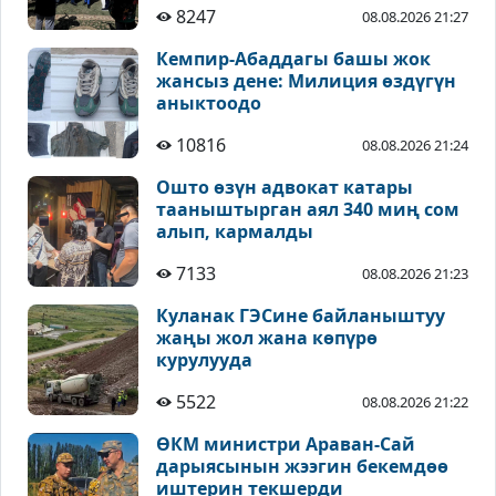
8247
08.08.2026 21:27
Кемпир-Абаддагы башы жок
жансыз дене: Милиция өздүгүн
аныктоодо
10816
08.08.2026 21:24
Ошто өзүн адвокат катары
тааныштырган аял 340 миң сом
алып, кармалды
7133
08.08.2026 21:23
Куланак ГЭСине байланыштуу
жаңы жол жана көпүрө
курулууда
5522
08.08.2026 21:22
ӨКМ министри Араван-Сай
дарыясынын жээгин бекемдөө
иштерин текшерди