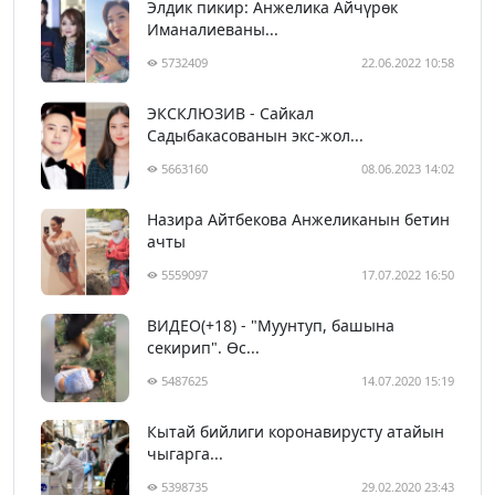
Элдик пикир: Анжелика Айчүрөк
Иманалиеваны...
5732409
22.06.2022 10:58
ЭКСКЛЮЗИВ - Сайкал
Садыбакасованын экс-жол...
5663160
08.06.2023 14:02
Назира Айтбекова Анжеликанын бетин
ачты
5559097
17.07.2022 16:50
ВИДЕО(+18) - "Муунтуп, башына
секирип". Өс...
5487625
14.07.2020 15:19
Кытай бийлиги коронавирусту атайын
чыгарга...
5398735
29.02.2020 23:43