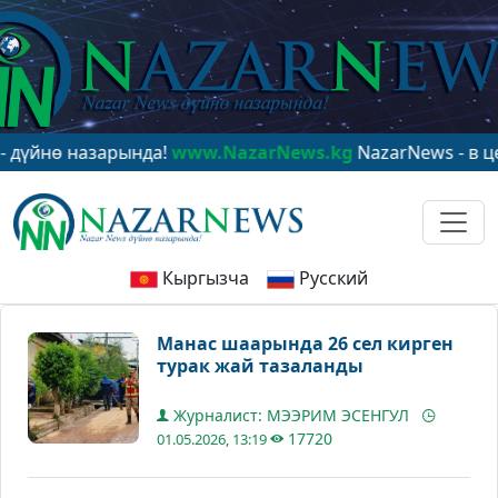
 назарында!
www.NazarNews.kg
NazarNews - в центре 
Кыргызча
Русский
Манас шаарында 26 сел кирген
турак жай тазаланды
Журналист: МЭЭРИМ ЭСЕНГУЛ
17720
01.05.2026, 13:19