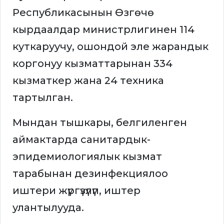
Республикасынын Өзгөчө
кырдаалдар министрлигинен 114
куткаруучу, ошондой эле жарандык
коргонуу кызматтарынан 334
кызматкер жана 24 техника
тартылган.
Мындан тышкары, белгиленген
аймактарда санитардык-
эпидемиологиялык кызмат
тарабынан дезинфекциялоо
иштери жүргүзүлүп, иштер
улантылууда.