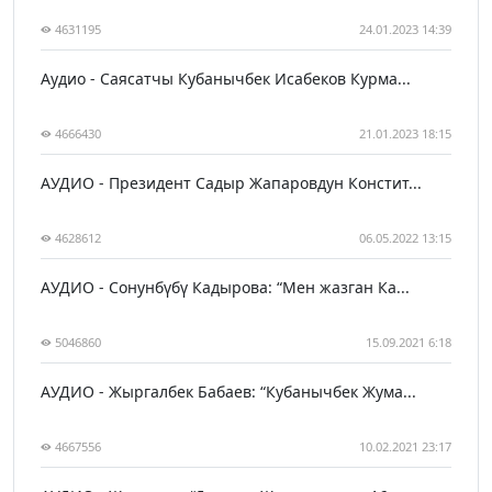
4631195
24.01.2023 14:39
Аудио - Саясатчы Кубанычбек Исабеков Курма...
4666430
21.01.2023 18:15
АУДИО - Президент Садыр Жапаровдун Констит...
4628612
06.05.2022 13:15
АУДИО - Сонунбүбү Кадырова: “Мен жазган Ка...
5046860
15.09.2021 6:18
АУДИО - Жыргалбек Бабаев: “Кубанычбек Жума...
4667556
10.02.2021 23:17