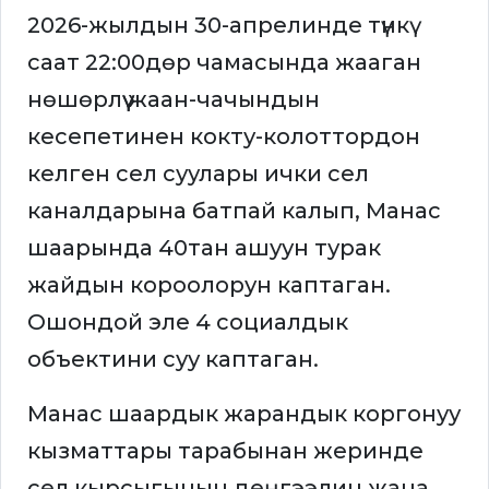
2026-жылдын 30-апрелинде түнкү
саат 22:00дөр чамасында жааган
нөшөрлүү жаан-чачындын
кесепетинен кокту-колоттордон
келген сел суулары ички сел
каналдарына батпай калып, Манас
шаарында 40тан ашуун турак
жайдын короолорун каптаган.
Ошондой эле 4 социалдык
объектини суу каптаган.
Манас шаардык жарандык коргонуу
кызматтары тарабынан жеринде
сел кырсыгынын деңгээлин жана