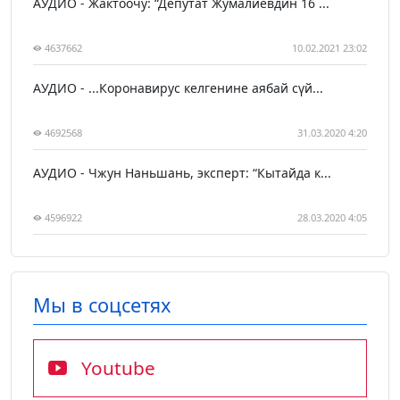
АУДИО - Жактоочу: “Депутат Жумалиевдин 16 ...
4637662
10.02.2021 23:02
АУДИО - ...Коронавирус келгенине аябай сүй...
4692568
31.03.2020 4:20
АУДИО - Чжун Наньшань, эксперт: “Кытайда к...
4596922
28.03.2020 4:05
Мы в соцсетях
Youtube