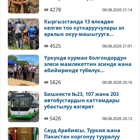
4278
08.08.2026 21:14
Кыргызстанда 13 өлкөдөн
келген тоо куткаруучулары эл
аралык окуу-машыгууга
катышууда
4525
08.08.2026 21:01
Үркүндө курман болгондордун
элеси мамлекеттин эсинде жана
абийиринде түбөлүк
сакталышы зарыл - Койчиев
5826
08.08.2026 20:16
Бишкекте №23, 107 жана 203
автобустардын каттамдары
убактылуу өзгөрөт
5426
08.08.2026 20:12
Сауд Арабиясы, Түркия жана
Пакистан коргонуу тууралуу