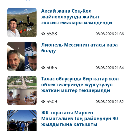
Аксай жана Соң-Көл
жайлоолорунда жайыт
экосистемалары изилденди
5588
08.08.2026 21:36
Лионель Мессинин атасы каза
болду
5065
08.08.2026 21:34
Талас облусунда бир катар жол
объектилеринде жүргүзүлүп
жаткан иштер текшерилди
5509
08.08.2026 21:32
ЖК төрагасы Марлен
Маматалиев Тоң районунун 90
жылдыгына катышты