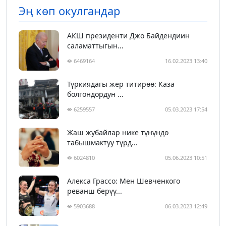
Эң көп окулгандар
АКШ президенти Джо Байдендиин
саламаттыгын...
6469164
16.02.2023 13:40
Түркиядагы жер титирөө: Каза
болгондордун ...
6259557
05.03.2023 17:54
Жаш жубайлар нике түнүндө
табышмактуу түрд...
6024810
05.06.2023 10:51
Алекса Грассо: Мен Шевченкого
реванш берүү...
5903688
06.03.2023 12:49