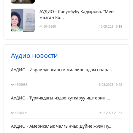
АУДИО - Сонунбүбү Кадырова: “Мен
жазган Ка...
5046860
15.09.2021 6:18
Аудио новости
АУДИО - Израилде жарым миллион адам наараз...
4599935
13.03.2023 19:22
АУДИО - Түркиядагы издөө-куткаруу иштерин ...
4570498
19.02.2023 21:32
АУДИО - Америкалык чалгынчы: Дүйнө жүзү Пу...