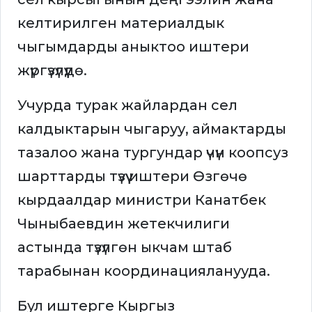
келтирилген материалдык
чыгымдарды аныктоо иштери
жүргүзүлүүдө.
Учурда турак жайлардан сел
калдыктарын чыгаруу, аймактарды
тазалоо жана тургундар үчүн коопсуз
шарттарды түзүү иштери Өзгөчө
кырдаалдар министри Канатбек
Чыныбаевдин жетекчилиги
астында түзүлгөн ыкчам штаб
тарабынан координацияланууда.
Бул иштерге Кыргыз