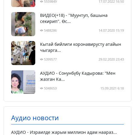
5559849
17.07.2022 16:50
ВИДЕО(+18) - "Муунтуп, башына
секирип". Өс...
5488286
14.07.2020 15:19
Кытай бийлиги коронавирусту атайын
чыгарга...
5399577
29.02.2020 23:43
АУДИО - Сонунбүбү Кадырова: “Мен
жазган Ка...
5048653
15.09.2021 6:18
Аудио новости
АУДИО - Израилде жарым миллион адам наараз...