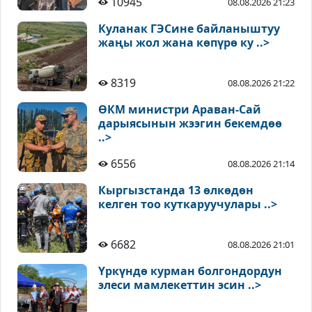
10945
08.08.2026 21:23
Куланак ГЭСине байланыштуу
жаңы жол жана көпүрө ку ..>
8319
08.08.2026 21:22
ӨКМ министри Араван-Сай
дарыясынын жээгин бекемдөө
..>
6556
08.08.2026 21:14
Кыргызстанда 13 өлкөдөн
келген тоо куткаруучулары ..>
6682
08.08.2026 21:01
Үркүндө курман болгондордун
элеси мамлекеттин эсин ..>