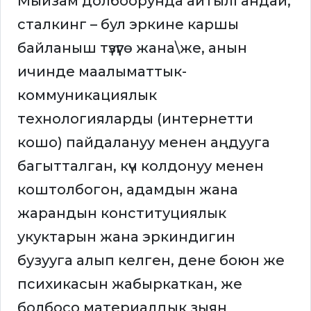
Мыйзам долбоорунда айтылгандай,
сталкинг – бул эркине каршы
байланыш түзүүгө жана\же, анын
ичинде маалыматтык-
коммуникациялык
технологияларды (интернетти
кошо) пайдалануу менен аңдууга
багытталган, күч колдонуу менен
коштолбогон, адамдын жана
жарандын конституциялык
укуктарын жана эркиндигин
бузууга алып келген, дене боюн же
психикасын жабыркаткан, же
болбосо материалдык зыян