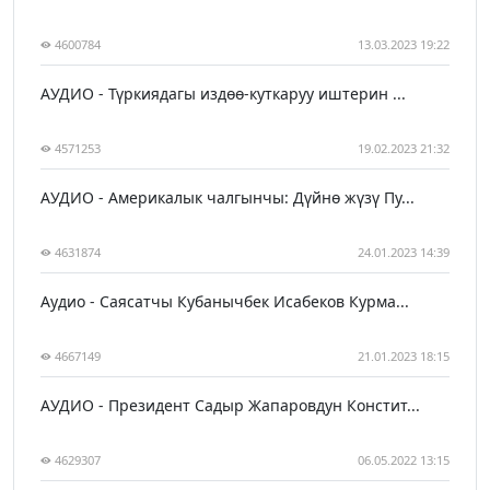
4600784
13.03.2023 19:22
АУДИО - Түркиядагы издөө-куткаруу иштерин ...
4571253
19.02.2023 21:32
АУДИО - Америкалык чалгынчы: Дүйнө жүзү Пу...
4631874
24.01.2023 14:39
Аудио - Саясатчы Кубанычбек Исабеков Курма...
4667149
21.01.2023 18:15
АУДИО - Президент Садыр Жапаровдун Констит...
4629307
06.05.2022 13:15