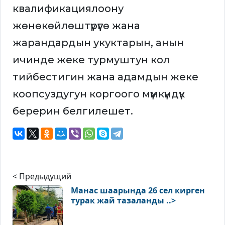
квалификациялоону
жөнөкөйлөштүрүүгө жана
жарандардын укуктарын, анын
ичинде жеке турмуштун кол
тийбестигин жана адамдын жеке
коопсуздугун коргоого мүмкүндүк
берерин белгилешет.
< Предыдущий
Манас шаарында 26 сел кирген
турак жай тазаланды ..>