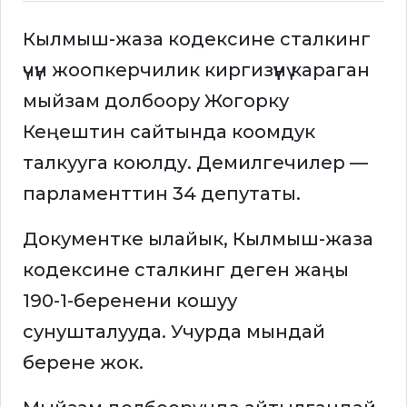
Кылмыш-жаза кодексине сталкинг
үчүн жоопкерчилик киргизүүнү караган
мыйзам долбоору Жогорку
Кеңештин сайтында коомдук
талкууга коюлду. Демилгечилер —
парламенттин 34 депутаты.
Документке ылайык, Кылмыш-жаза
кодексине сталкинг деген жаңы
190-1-беренени кошуу
сунушталууда. Учурда мындай
берене жок.