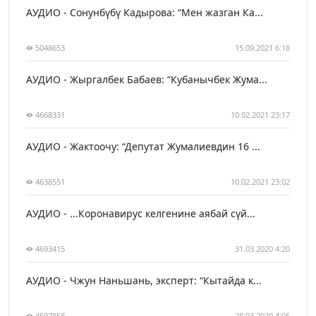
АУДИО - Сонунбүбү Кадырова: “Мен жазган Ка...
5048653
15.09.2021 6:18
АУДИО - Жыргалбек Бабаев: “Кубанычбек Жума...
4668331
10.02.2021 23:17
АУДИО - Жактоочу: “Депутат Жумалиевдин 16 ...
4638551
10.02.2021 23:02
АУДИО - ...Коронавирус келгенине аябай сүй...
4693415
31.03.2020 4:20
АУДИО - Чжун Наньшань, эксперт: “Кытайда к...
4597858
28.03.2020 4:05