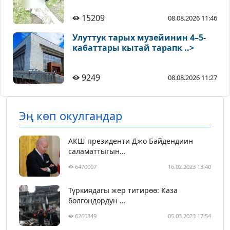
15209
08.08.2026 11:46
Улуттук тарых музейинин 4–5-
кабаттары кытай тарапк ..>
9249
08.08.2026 11:27
Эң көп окулгандар
АКШ президенти Джо Байдендиин
саламаттыгын...
6470007
16.02.2023 13:40
Түркиядагы жер титирөө: Каза
болгондордун ...
6260349
05.03.2023 17:54