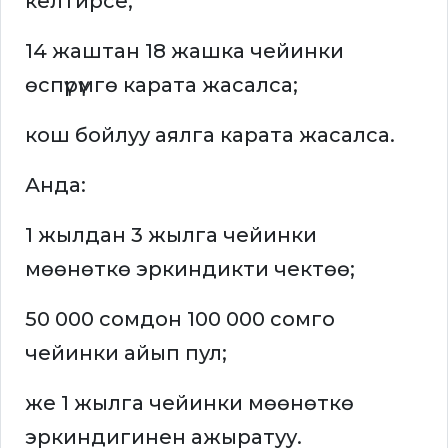
келтирсе;
14 жаштан 18 жашка чейинки
өспүрүмгө карата жасалса;
кош бойлуу аялга карата жасалса.
Анда:
1 жылдан 3 жылга чейинки
мөөнөткө эркиндикти чектөө;
50 000 сомдон 100 000 сомго
чейинки айып пул;
же 1 жылга чейинки мөөнөткө
эркиндигинен ажыратуу.