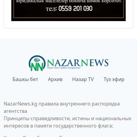
Башкы бет
Архив
Назар TV
Түз эфир
NazarNews.kg правила внутреннего распорядка
агентства
Принципы справедливости, истины и национальных
интересов в памяти государственного флага;