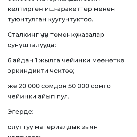
келтирген иш-аракеттер менен
туюнтулган куугунтуктоо.
Сталкинг үчүн төмөнкү жазалар
сунушталууда:
6 айдан 1 жылга чейинки мөөнөткө
эркиндикти чектөө;
же 20 000 сомдон 50 000 сомго
чейинки айып пул.
Эгерде:
олуттуу материалдык зыян