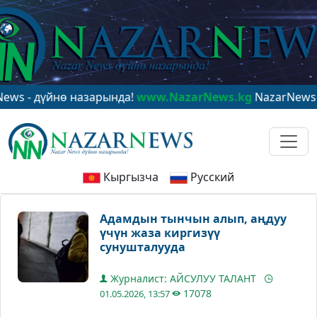
үйнө назарында!
www.NazarNews.kg
NazarNews - в цен
Кыргызча
Русский
Адамдын тынчын алып, аңдуу
үчүн жаза киргизүү
сунушталууда
Журналист: АЙСУЛУУ ТАЛАНТ
17078
01.05.2026, 13:57