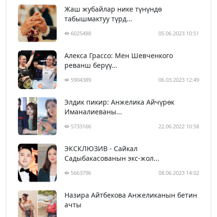
Жаш жубайлар нике түнүндө
табышмактуу түрд...
6025488
05.06.2023 10:51
Алекса Грассо: Мен Шевченкого
реванш берүү...
5904389
06.03.2023 12:49
Элдик пикир: Анжелика Айчүрөк
Иманалиеваны...
5733166
22.06.2022 10:58
ЭКСКЛЮЗИВ - Сайкал
Садыбакасованын экс-жол...
5663796
08.06.2023 14:02
Назира Айтбекова Анжеликанын бетин
ачты