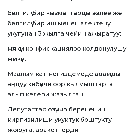
белгилүү бир кызматтарды ээлөө же
белгилүү бир иш менен алектенүү
укугунан 3 жылга чейин ажыратуу;
мүлкүн конфискациялоо колдонулушу
мүмкүн.
Маалым кат-негиздемеде адамды
аңдуу көбүнчө оор кылмыштарга
алып келери жазылган.
Депутаттар өзүнчө берененин
киргизилиши укуктук боштукту
жоюуга, аракеттерди