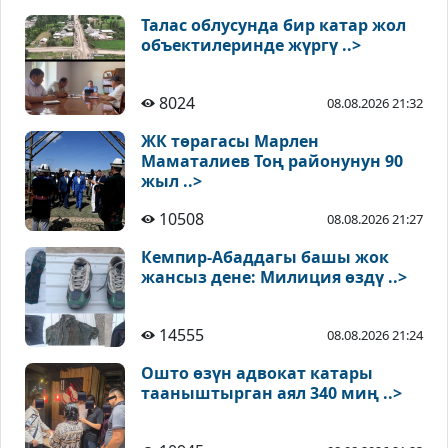
Талас облусунда бир катар жол
объектилеринде жүргү ..>
8024
08.08.2026 21:32
ЖК төрагасы Марлен
Маматалиев Тоң районунун 90
жыл ..>
10508
08.08.2026 21:27
Кемпир-Абаддагы башы жок
жансыз дене: Милиция өздү ..>
14555
08.08.2026 21:24
Ошто өзүн адвокат катары
тааныштырган аял 340 миң ..>