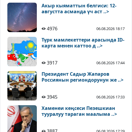
Акыр кыяматтын белгиси: 12-
августта асманда үч аст ..>
4976
06.08.2026 18:17
Түрк мамлекеттери арасында ID-
карта менен каттоо д ..>
3917
06.08.2026 17:44
Президент Садыр Жапаров
Россиянын региондорунун же ..>
3945
06.08.2026 17:33
Хаменеи кеңсеси Пезешкиан
тууралуу тараган маалыма ..>
3887
06.08.2026 17:29