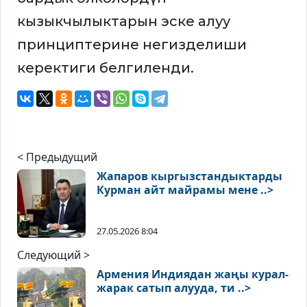
кызыкчылыктарын эске алуу
принциптерине негизделиши
керектиги белгиленди.
< Предыдущий
Жапаров кыргызстандыктарды
Курман айт майрамы мене ..>
27.05.2026 8:04
Следующий >
Армения Индиядан жаңы курал-
жарак сатып алууда, ти ..>