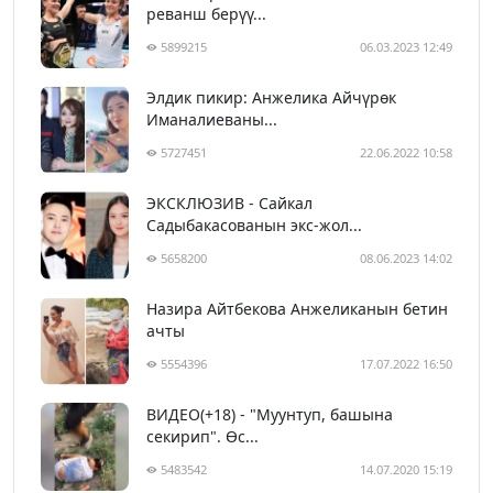
реванш берүү...
5899215
06.03.2023 12:49
Элдик пикир: Анжелика Айчүрөк
Иманалиеваны...
5727451
22.06.2022 10:58
ЭКСКЛЮЗИВ - Сайкал
Садыбакасованын экс-жол...
5658200
08.06.2023 14:02
Назира Айтбекова Анжеликанын бетин
ачты
5554396
17.07.2022 16:50
ВИДЕО(+18) - "Муунтуп, башына
секирип". Өс...
5483542
14.07.2020 15:19