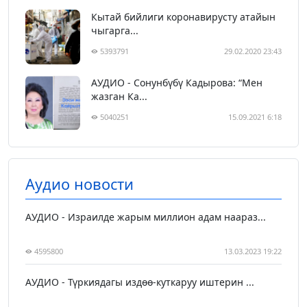
Кытай бийлиги коронавирусту атайын
чыгарга...
5393791
29.02.2020 23:43
АУДИО - Сонунбүбү Кадырова: “Мен
жазган Ка...
5040251
15.09.2021 6:18
Аудио новости
АУДИО - Израилде жарым миллион адам наараз...
4595800
13.03.2023 19:22
АУДИО - Түркиядагы издөө-куткаруу иштерин ...