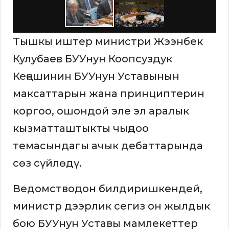
Тышкы иштер министри Жээнбек
Кулубаев БУУнун Коопсуздук
Кеңешинин БУУнун Уставынын
максаттарын жана принциптерин
коргоо, ошондой эле эл аралык
кызматташтыкты чыңдоо
темасындагы ачык дебаттарында
сөз сүйлөдү.
Ведомстводон билдиришкендей,
министр дээрлик сегиз он жылдык
бою БУУнун Уставы мамлекеттер