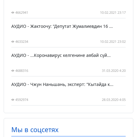
4662941
10.02.2021 23:17
АУДИО - Жактоочу: “Депутат Жумалиевдин 16 ...
4633234
10.02.2021 23:02
АУДИО - ...Коронавирус келгенине аябай сүй...
4688316
31.03.2020 4:20
АУДИО - Чжун Наньшань, эксперт: “Кытайда к...
4592974
28.03.2020 4:05
Мы в соцсетях