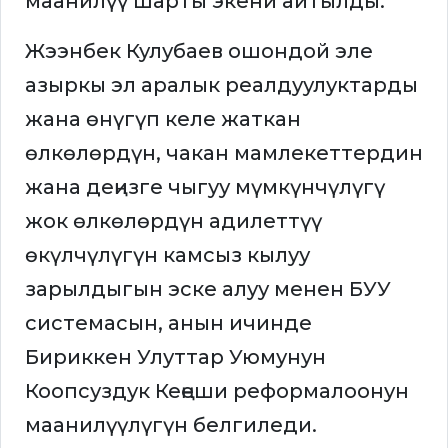
маанилүү шарты экени айтылды.
Жээнбек Кулубаев ошондой эле
азыркы эл аралык реалдуулуктарды
жана өнүгүп келе жаткан
өлкөлөрдүн, чакан мамлекеттердин
жана деңизге чыгуу мүмкүнчүлүгү
жок өлкөлөрдүн адилеттүү
өкүлчүлүгүн камсыз кылуу
зарылдыгын эске алуу менен БУУ
системасын, анын ичинде
Бириккен Улуттар Уюмунун
Коопсуздук Кеңеши реформалоонун
маанилүүлүгүн белгиледи.