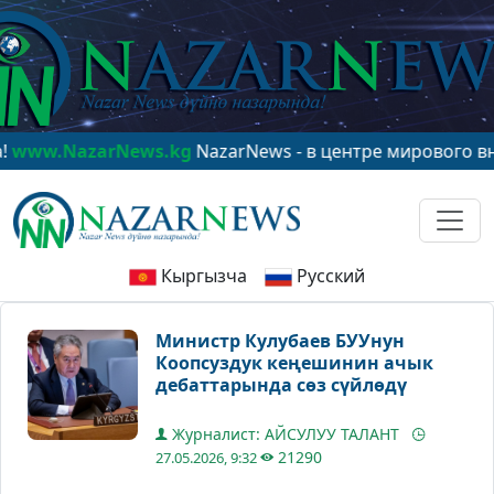
zarNews.kg
NazarNews - в центре мирового внимания!
Кыргызча
Русский
Министр Кулубаев БУУнун
Коопсуздук кеңешинин ачык
дебаттарында сөз сүйлөдү
Журналист: АЙСУЛУУ ТАЛАНТ
21290
27.05.2026, 9:32