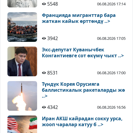
5548
06.08.2026 17:14
Францияда мигранттар бара
жаткан кайык өрттөндү ..>
3942
06.08.2026 17:05
Экс-депутат Куванычбек
Конгантиевге сот өкүмү чыкт ..>
8531
06.08.2026 17:00
Түндүк Корея Орусияга
баллистикалык ракеталарды жө
..>
4342
06.08.2026 16:56
Иран АКШ кайрадан сокку урса,
жооп чаралар катуу б ..>