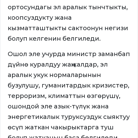
ортосундагы эл аралык тынчтыкты,
коопсуздукту жана
кызматташтыкты сактоонун негизи
болуп келгенин белгиледи.
Ошол эле учурда министр заманбап
дүйнө куралдуу жаңжалдар, эл
аралык укук нормаларынын
бузулушу, гуманитардык кризистер,
терроризм, климаттын өзгөрүшү,
ошондой эле азык-түлүк жана
энергетикалык туруксуздук сыяктуу
өсүп жаткан чакырыктарга туш
болуп жатканын баса белгиледи.