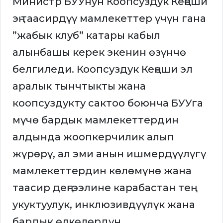
Министр БУУнун Коопсуздук Кеңеши
эң таасирдүү мамлекеттер үчүн гана
”жабык клуб” катары кабыл
алынбашы керек экенин өзүнчө
белгиледи. Коопсуздук Кеңеши эл
аралык тынчтыкты жана
коопсуздукту сактоо боюнча БУУга
мүчө бардык мамлекеттердин
алдында жоопкерчилик алып
жүрөрү, ал эми анын ишмердүүлүгү
мамлекеттердин көлөмүнө жана
таасир деңгээлине карабастан тең
укуктуулук, инклюзивдүүлүк жана
бардык өлкөлөрдүн