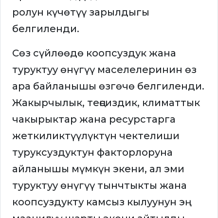
ролун күчөтүү зарылдыгы
белгиленди.
Сөз сүйлөөдө коопсуздук жана
туруктуу өнүгүү маселелеринин өз
ара байланышы өзгөчө белгиленди.
Жакырчылык, теңсиздик, климаттык
чакырыктар жана ресурстарга
жеткиликтүүлүктүн чектелиши
туруксуздуктун факторлоруна
айланышы мүмкүн экени, ал эми
туруктуу өнүгүү тынчтыкты жана
коопсуздукту камсыз кылуунун эң