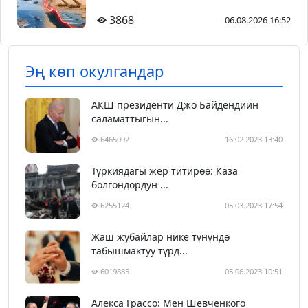
3868
06.08.2026 16:52
Эң көп окулгандар
АКШ президенти Джо Байдендиин
саламаттыгын...
6465092
16.02.2023 13:40
Түркиядагы жер титирөө: Каза
болгондордун ...
6255124
05.03.2023 17:54
Жаш жубайлар нике түнүндө
табышмактуу түрд...
6019885
05.06.2023 10:51
Алекса Грассо: Мен Шевченкого