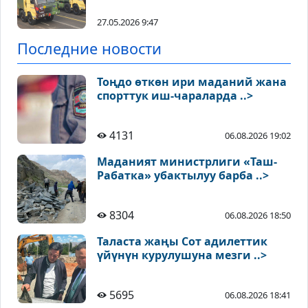
27.05.2026 9:47
Последние новости
Тоңдо өткөн ири маданий жана
спорттук иш-чараларда ..>
4131
06.08.2026 19:02
Маданият министрлиги «Таш-
Рабатка» убактылуу барба ..>
8304
06.08.2026 18:50
Таласта жаңы Сот адилеттик
үйүнүн курулушуна мезги ..>
5695
06.08.2026 18:41