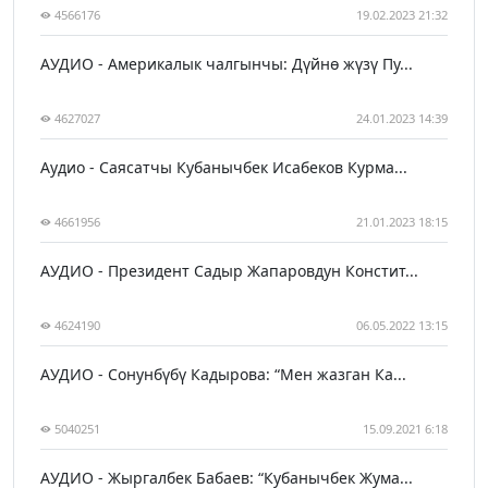
4566176
19.02.2023 21:32
АУДИО - Америкалык чалгынчы: Дүйнө жүзү Пу...
4627027
24.01.2023 14:39
Аудио - Саясатчы Кубанычбек Исабеков Курма...
4661956
21.01.2023 18:15
АУДИО - Президент Садыр Жапаровдун Констит...
4624190
06.05.2022 13:15
АУДИО - Сонунбүбү Кадырова: “Мен жазган Ка...
5040251
15.09.2021 6:18
АУДИО - Жыргалбек Бабаев: “Кубанычбек Жума...