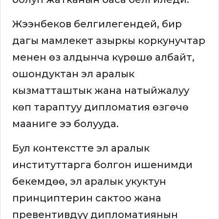
Жээнбеков белгилегендей, бир
дагы мамлекет азыркы коркунучтар
менен өз алдынча күрөшө албайт,
ошондуктан эл аралык
кызматташтык жана натыйжалуу
көп тараптуу дипломатия өзгөчө
мааниге ээ болууда.
Бул контекстте эл аралык
институттарга болгон ишенимди
бекемдөө, эл аралык укуктун
принциптерин сактоо жана
превентивдүү дипломатиянын