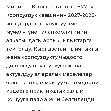
Министр Кыргызстандын БУУнун
Коопсуздук кеңешинин 2027–2028-
жылдардагы туруктуу эмес
мүчөлүгүнө талапкерлигинин
алкагындагы артыкчылыктарга
токтолду. Кыргызстан тынчтыкты
жана коопсуздукту чыңдоого,
диалогду өнүктүрүүгө жана
актуалдуу эл аралык маселелер
боюнча тең салмактуу чечимдерди
издөөгө практикалык салым
кошууга даяр экени белгиленди.