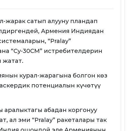
л-жарак сатып алууну пландап
илдиргендей, Армения Индиядан
системаларын, “Pralay”
ана “Су-30СМ” истребителдерин
 жатат.
янын курал-жарагына болгон көз
аскердик потенциалын күчөтүү
ы аралыктагы абадан коргонуу
, ал эми “Pralay” ракеталары так
. Индия ошондой эле Армениянын