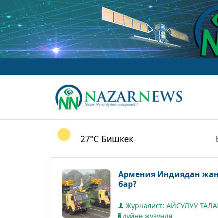
27°C
Бишкек
Армения Индиядан жаңы
бар?
Журналист: АЙСУЛУУ ТАЛ
дүйнө жүзүндө