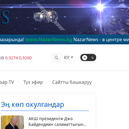
ww.NazarNews.kg
NazarNews - в центре мирового вним
KY
UB
0,9274
0,9260
зар TV
Түз эфир
Сайтты башкаруу
Эң көп окулгандар
АКШ президенти Джо
Байдендиин саламаттыгын...