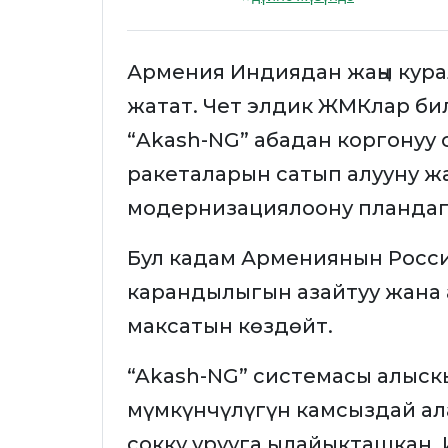
Армения Индиядан жаңы кура
жатат. Чет элдик ЖМКлар б
“Akash-NG” абадан коргонуу 
ракеталарын сатып алууну ж
модернизациялоону пландап
Бул кадам Армениянын Росси
карандылыгын азайтуу жана 
максатын көздөйт.
“Akash-NG” системасы алыск
мүмкүнчүлүгүн камсыздай алат
сокку урууга ылайыкташкан