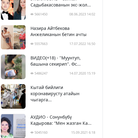
Садыбакасованын экс-жол...
5661450
08.06.2023 14:02
Назира Айтбекова
Анжеликанын бетин ачты
5557663
17.07.2022 16:50
ВИДЕО(+18) - "Муунтуп,
башына секирип". Өс...
5486247
14.07.2020 15:19
Кытай бийлиги
5397070
29.02.2020 23:43
коронавирусту атайын
чыгарга...
АУДИО - Сонунбүбү
Кадырова: “Мен жазган Ка...
5045160
15.09.2021 6:18