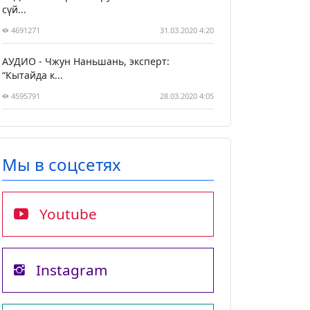
сүй...
4691271
31.03.2020 4:20
АУДИО - Чжун Наньшань, эксперт:
“Кытайда к...
4595791
28.03.2020 4:05
Мы в соцсетях
Youtube
Instagram