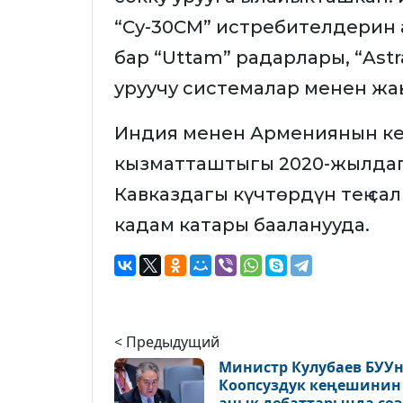
“Су-30СМ” истребителдерин 
бар “Uttam” радарлары, “Ast
уруучу системалар менен жа
Индия менен Армениянын кең
кызматташтыгы 2020-жылдаг
Кавказдагы күчтөрдүн тең са
кадам катары бааланууда.
< Предыдущий
Министр Кулубаев БУУ
Коопсуздук кеңешинин