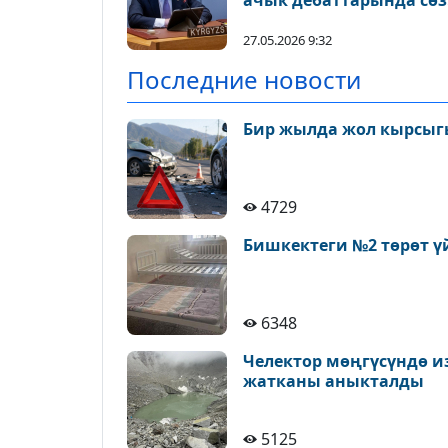
ачык дебаттарында сөз
сүйлөдү
27.05.2026 9:32
Последние новости
Бир жылда жол кырсыгы
4729
Бишкектеги №2 төрөт ү
6348
Челектор мөңгүсүндө и
жатканы аныкталды
5125