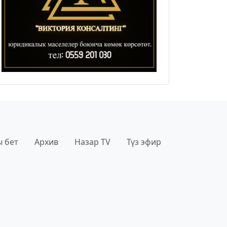
 бет
Архив
Назар TV
Түз эфир