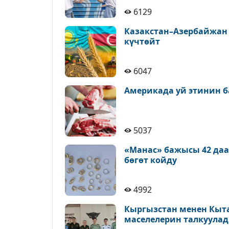
6129
Казакстан–Азербайжан
күчтөйт
6047
Америкада уй этинин б
5037
«Манас» бажысы 42 да
бөгөт койду
4992
Кыргызстан менен Кыт
маселелерин талкуула