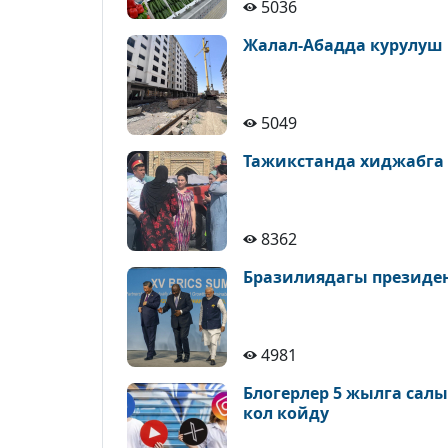
5036
Жалал-Абадда курулуш
5049
Тажикстанда хиджабга
8362
Бразилиядагы президе
4981
Блогерлер 5 жылга сал
кол койду