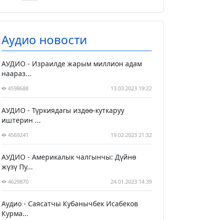
Аудио новости
АУДИО - Израилде жарым миллион адам
наараз...
4598688
13.03.2023 19:22
АУДИО - Түркиядагы издөө-куткаруу
иштерин ...
4569241
19.02.2023 21:32
АУДИО - Америкалык чалгынчы: Дүйнө
жүзү Пу...
4629870
24.01.2023 14:39
Аудио - Саясатчы Кубанычбек Исабеков
Курма...