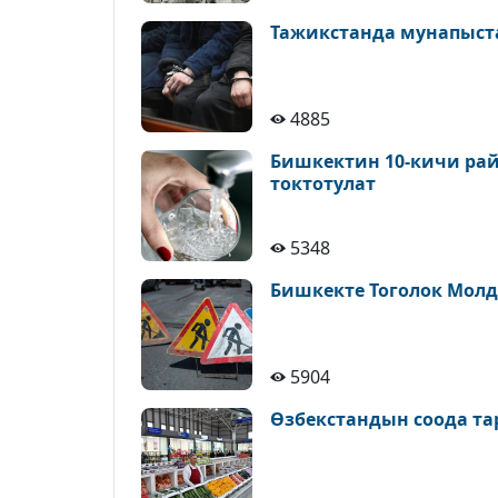
Тажикстанда мунапыст
4885
Бишкектин 10-кичи рай
токтотулат
5348
Бишкекте Тоголок Молд
5904
Өзбекстандын соода т