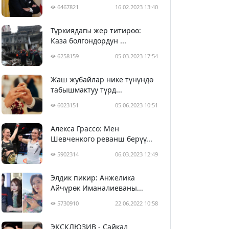
6467821
16.02.2023 13:40
Түркиядагы жер титирөө:
Каза болгондордун ...
6258159
05.03.2023 17:54
Жаш жубайлар нике түнүндө
табышмактуу түрд...
6023151
05.06.2023 10:51
Алекса Грассо: Мен
Шевченкого реванш берүү...
5902314
06.03.2023 12:49
Элдик пикир: Анжелика
Айчүрөк Иманалиеваны...
5730910
22.06.2022 10:58
ЭКСКЛЮЗИВ - Сайкал