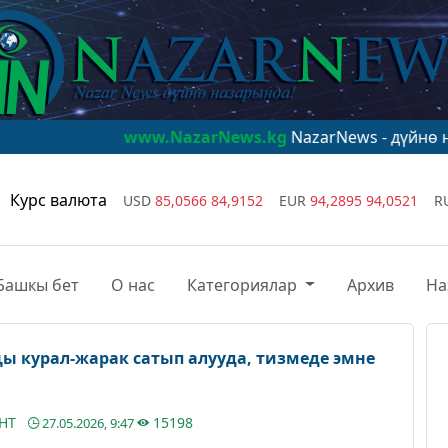
www.NazarNews.kg
NazarNews - дүйнө назарында!
w
Курс валюта
USD
85,0566
84,9152
EUR
94,2895
94,0521
R
Башкы бет
О нас
Категориялар
Архив
На
 курал-жарак сатып алууда, тизмеде эмне
АНТ
15198
27.05.2026, 9:47