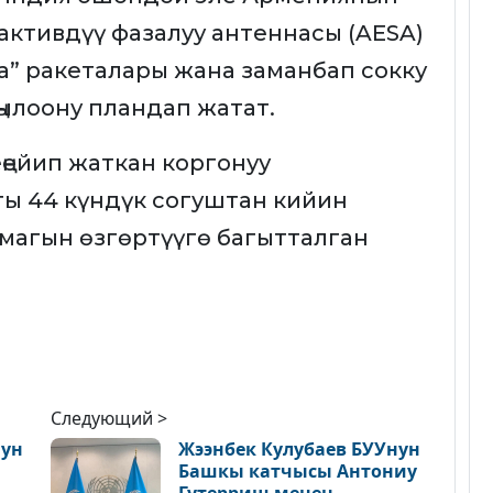
активдүү фазалуу антеннасы (AESA)
ra” ракеталары жана заманбап сокку
ңылоону пландап жатат.
ейип жаткан коргонуу
ы 44 күндүк согуштан кийин
лмагын өзгөртүүгө багытталган
Следующий >
нун
Жээнбек Кулубаев БУУнун
Башкы катчысы Антониу