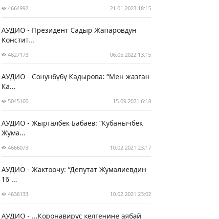
4664992
21.01.2023 18:15
АУДИО - Президент Садыр Жапаровдун
Констит...
4627173
06.05.2022 13:15
АУДИО - Сонунбүбү Кадырова: “Мен жазган
Ка...
5045160
15.09.2021 6:18
АУДИО - Жыргалбек Бабаев: “Кубанычбек
Жума...
4666073
10.02.2021 23:17
АУДИО - Жактоочу: “Депутат Жумалиевдин
16 ...
4636133
10.02.2021 23:02
АУДИО - ...Коронавирус келгенине аябай