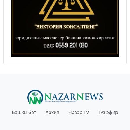
Башкы бет
Архив
Назар TV
Түз эфир