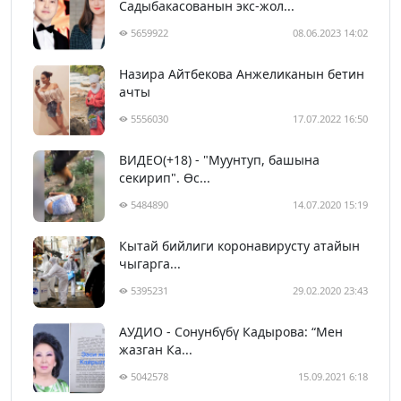
Садыбакасованын экс-жол...
5659922
08.06.2023 14:02
Назира Айтбекова Анжеликанын бетин
ачты
5556030
17.07.2022 16:50
ВИДЕО(+18) - "Муунтуп, башына
секирип". Өс...
5484890
14.07.2020 15:19
Кытай бийлиги коронавирусту атайын
чыгарга...
5395231
29.02.2020 23:43
АУДИО - Сонунбүбү Кадырова: “Мен
жазган Ка...
5042578
15.09.2021 6:18