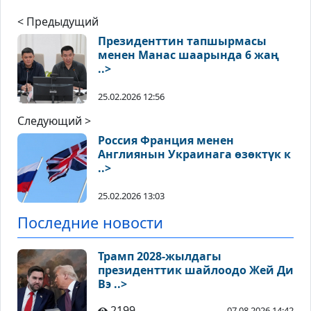
< Предыдущий
Президенттин тапшырмасы
менен Манас шаарында 6 жаң
..>
25.02.2026 12:56
Следующий >
Россия Франция менен
Англиянын Украинага өзөктүк к
..>
25.02.2026 13:03
Последние новости
Трамп 2028-жылдагы
президенттик шайлоодо Жей Ди
Вэ ..>
2199
07.08.2026 14:42