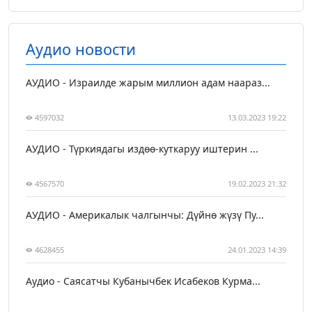
Аудио новости
АУДИО - Израилде жарым миллион адам наараз...
4597032
13.03.2023 19:22
АУДИО - Түркиядагы издөө-куткаруу иштерин ...
4567570
19.02.2023 21:32
АУДИО - Америкалык чалгынчы: Дүйнө жүзү Пу...
4628455
24.01.2023 14:39
Аудио - Саясатчы Кубанычбек Исабеков Курма...