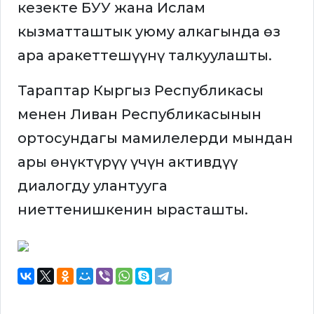
кезекте БУУ жана Ислам
кызматташтык уюму алкагында өз
ара аракеттешүүнү талкуулашты.
Тараптар Кыргыз Республикасы
менен Ливан Республикасынын
ортосундагы мамилелерди мындан
ары өнүктүрүү үчүн активдүү
диалогду улантууга
ниеттенишкенин ырасташты.