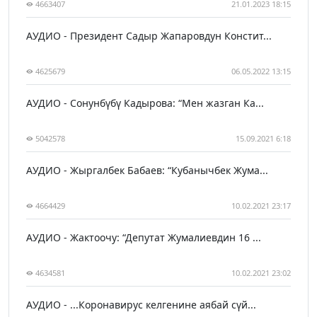
4663407
21.01.2023 18:15
АУДИО - Президент Садыр Жапаровдун Констит...
4625679
06.05.2022 13:15
АУДИО - Сонунбүбү Кадырова: “Мен жазган Ка...
5042578
15.09.2021 6:18
АУДИО - Жыргалбек Бабаев: “Кубанычбек Жума...
4664429
10.02.2021 23:17
АУДИО - Жактоочу: “Депутат Жумалиевдин 16 ...
4634581
10.02.2021 23:02
АУДИО - ...Коронавирус келгенине аябай сүй...