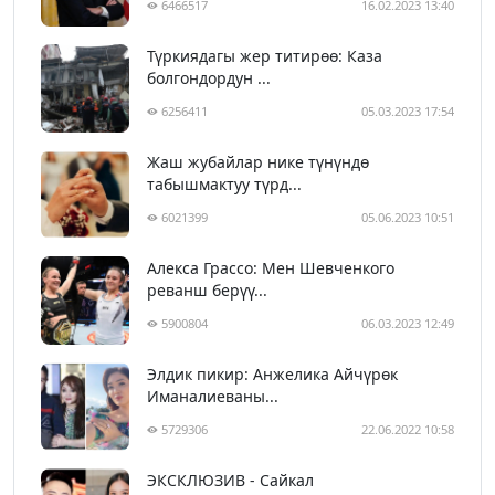
6466517
16.02.2023 13:40
Түркиядагы жер титирөө: Каза
болгондордун ...
6256411
05.03.2023 17:54
Жаш жубайлар нике түнүндө
табышмактуу түрд...
6021399
05.06.2023 10:51
Алекса Грассо: Мен Шевченкого
реванш берүү...
5900804
06.03.2023 12:49
Элдик пикир: Анжелика Айчүрөк
Иманалиеваны...
5729306
22.06.2022 10:58
ЭКСКЛЮЗИВ - Сайкал