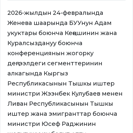
2026-жылдын 24-февралында
Женева шаарында БУУнун Адам
укуктары боюнча Кеңешинин жана
Куралсыздануу боюнча
конференциянын жогорку
деңгээлдеги сегменттеринин
алкагында Кыргыз
Республикасынын Тышкы иштер
министри Жээнбек Кулубаев менен
Ливан Республикасынын Тышкы
иштер жана эмигранттар боюнча
министри Юсеф Раджинин