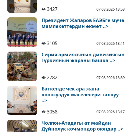
3427
07.08.2026 13:53
Президент Жапаров ЕАЭБге мүчө
мамлекеттердин өкмөт ..>
3105
07.08.2026 13:41
Сирия армиясынын дивизиясын
Түркиянын жараны башка ..>
2782
07.08.2026 13:39
Баткенде чек ара жана
коопсуздук маселелери талкуу
..>
3058
07.08.2026 13:17
Чолпон-Атадагы ат майдан
Дүйнөлүк көчмөндөр оюндар ..>