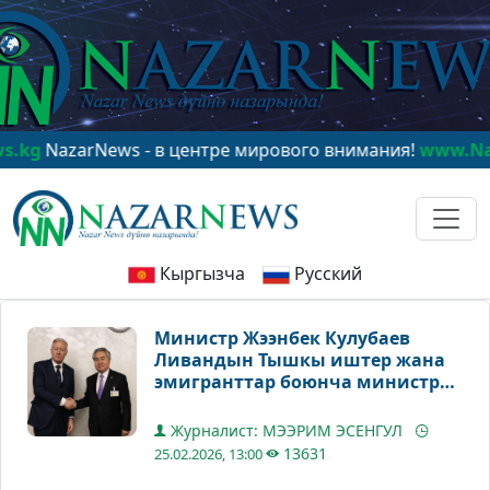
zarNews - в центре мирового внимания!
www.NazarNe
Кыргызча
Русский
Министр Жээнбек Кулубаев
Ливандын Тышкы иштер жана
эмигранттар боюнча министри
Юсуф Раджи менен жолугушту
Журналист: МЭЭРИМ ЭСЕНГУЛ
13631
25.02.2026, 13:00