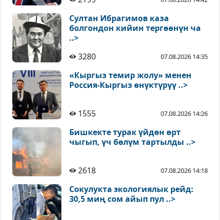
Султан Ибрагимов каза
болгондон кийин тергөөнүн ча
..>
3280
07.08.2026 14:35
«Кыргыз темир жолу» менен
Россия-Кыргыз өнүктүрүү ..>
1555
07.08.2026 14:26
Бишкекте турак үйдөн өрт
чыгып, үч бөлүм тартылды ..>
2618
07.08.2026 14:18
Сокулукта экологиялык рейд:
30,5 миң сом айып пул ..>