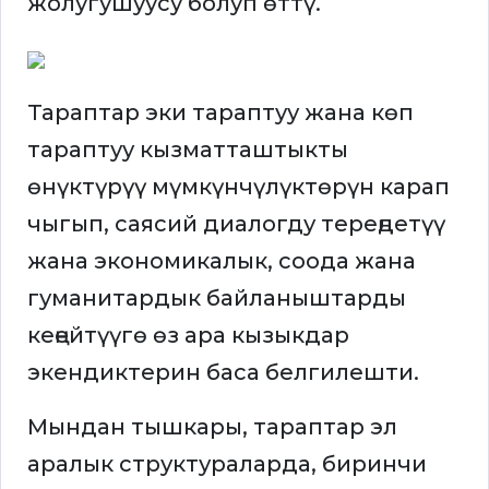
жолугушуусу болуп өттү.
Тараптар эки тараптуу жана көп
тараптуу кызматташтыкты
өнүктүрүү мүмкүнчүлүктөрүн карап
чыгып, саясий диалогду тереңдетүү
жана экономикалык, соода жана
гуманитардык байланыштарды
кеңейтүүгө өз ара кызыкдар
экендиктерин баса белгилешти.
Мындан тышкары, тараптар эл
аралык структураларда, биринчи