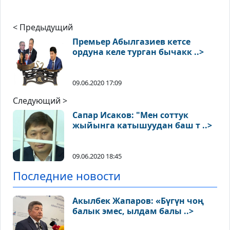
< Предыдущий
Премьер Абылгазиев кетсе
ордуна келе турган бычакк ..>
09.06.2020 17:09
Следующий >
Сапар Исаков: "Мен соттук
жыйынга катышуудан баш т ..>
09.06.2020 18:45
Последние новости
Акылбек Жапаров: «Бүгүн чоң
балык эмес, ылдам балы ..>