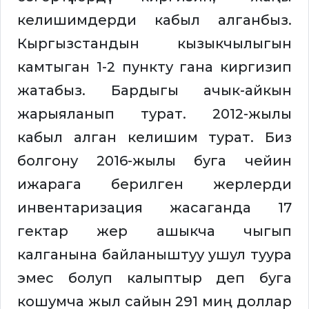
келишимдерди кабыл алганбыз.
Кыргызстандын кызыкчылыгын
камтыган 1-2 пункту гана киргизип
жатабыз. Бардыгы ачык-айкын
жарыяланып турат. 2012-жылы
кабыл алган келишим турат. Биз
болгону 2016-жылы буга чейин
ижарага берилген жерлерди
инвентаризация жасаганда 17
гектар жер ашыкча чыгып
калганына байланыштуу ушул туура
эмес болуп калыптыр деп буга
кошумча жыл сайын 291 миң доллар