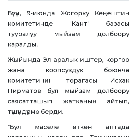
Бүгүн, 9-июнда Жогорку Кеңештин
комитетинде "Кант" базасы
тууралуу мыйзам долбоору
каралды.
Жыйында Эл аралык иштер, коргоо
жана коопсуздук боюнча
комитетинин төрагасы Исхак
Пирматов бул мыйзам долбоору
саясатташып жатканын айтып,
түшүндүрмө берди.
"Бул маселе өткөн аптада