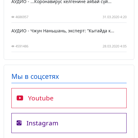
АУДИО - ...Коронавирус келгенине аябай сүй...
4686957
31.03.2020 4:20
АУДИО - Чжун Наньшань, эксперт: “Кытайда к...
4591486
28.03.2020 4:05
Мы в соцсетях
Youtube
Instagram