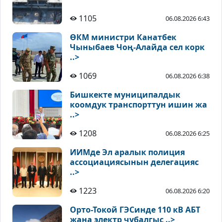
1105
06.08.2026 6:43
ӨКМ министри Канатбек
Чыныбаев Чоң-Алайда сел корк
..>
1069
06.08.2026 6:38
Бишкекте муниципалдык
коомдук транспорттун ишин жа
..>
1208
06.08.2026 6:25
ИИМде Эл аралык полиция
ассоциациясынын делегацияс
..>
1223
06.08.2026 6:20
Орто-Токой ГЭСинде 110 кВ АБТ
жана электр чубалгыс ..>