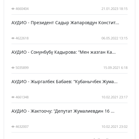
4660404
21.01.2023 18:15
АУДИО - Президент Садыр Жапаровдун Констит...
4622618
06.05.2022 13:15
АУДИО - Сонунбүбү Кадырова: “Мен жазган Ка...
5035899
15.09.2021 6:18
АУДИО - Жыргалбек Бабаев: “Кубанычбек Жума...
4661348
10.02.2021 23:17
АУДИО - Жактоочу: “Депутат Жумалиевдин 16 ...
4632007
10.02.2021 23:02