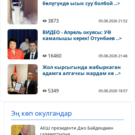
бөлүгүндө ысык суу болбой ..>
3873
05.08.2026 21:52
ВИДЕО - Апрель окуясы: УӨ
камалышы керек! Отунбаев ..>
16460
05.08.2026 21:46
Жол кырсыгында жабыркаган
адамга алгачкы жардам кө ..>
5349
05.08.2026 18:57
Эң көп окулгандар
АКШ президенти Джо Байдендиин
саламаттыгын...