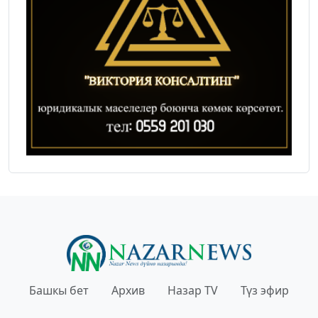
Башкы бет
Архив
Назар TV
Түз эфир