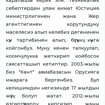
каралышы керек эле. Техникалык
себептерден улам өкмөт Юстиция
министрлигинен жана Жер
агенттигинен корутундуну
маселесиз алып келебиз дегенинен
күн тартибинен алып, бүгүнкү күнгө
койгонбуз. Муну кенен талкуулап,
коомчулукка жеткирип койбосок
саясатташып кетиптир. 2003-жылы
биз "Кант" авиабазасын Орусияга
ижарага бергенбиз. Бул
келишимдин негизинде 17 жылдын
жүзү болуп жатат. 2012-жылы
өзгөртүүлөрдү киргизип, жаңы