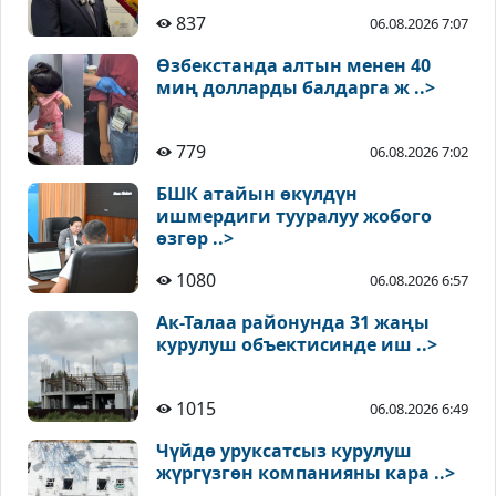
837
06.08.2026 7:07
Өзбекстанда алтын менен 40
миң долларды балдарга ж ..>
779
06.08.2026 7:02
БШК атайын өкүлдүн
ишмердиги тууралуу жобого
өзгөр ..>
1080
06.08.2026 6:57
Ак-Талаа районунда 31 жаңы
курулуш объектисинде иш ..>
1015
06.08.2026 6:49
Чүйдө уруксатсыз курулуш
жүргүзгөн компанияны кара ..>