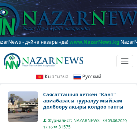
 - дүйнө назарында!
www.NazarNews.kg
NazarNews - в
Кыргызча
Русский
Саясатташып кеткен "Кант"
авиабазасы тууралуу мыйзам
долбоору акыры колдоо тапты
Журналист: NAZARNEWS
09.06.2020,
31575
17:16