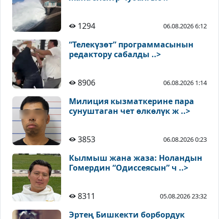
1294
06.08.2026 6:12
“Телекүзөт” программасынын
редактору сабалды ..>
8906
06.08.2026 1:14
Милиция кызматкерине пара
сунуштаган чет өлкөлүк ж ..>
3853
06.08.2026 0:23
Кылмыш жана жаза: Ноландын
Гомердин “Одиссеясын” ч ..>
8311
05.08.2026 23:32
Эртең Бишкекти борбордук