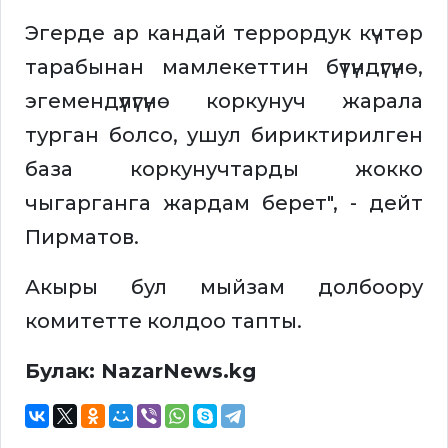
Эгерде ар кандай террордук күчтөр
тарабынан мамлекеттин бүтүндүгүнө,
эгемендүүлүгүнө коркунуч жарала
турган болсо, ушул бириктирилген
база коркунучтарды жокко
чыгарганга жардам берет", - дейт
Пирматов.
Акыры бул мыйзам долбоору
комитетте колдоо тапты.
Булак: NazarNews.kg