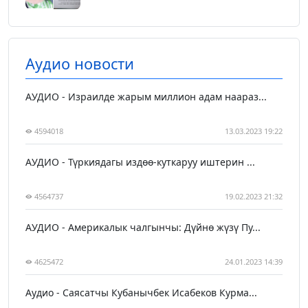
Аудио новости
АУДИО - Израилде жарым миллион адам наараз...
4594018
13.03.2023 19:22
АУДИО - Түркиядагы издөө-куткаруу иштерин ...
4564737
19.02.2023 21:32
АУДИО - Америкалык чалгынчы: Дүйнө жүзү Пу...
4625472
24.01.2023 14:39
Аудио - Саясатчы Кубанычбек Исабеков Курма...