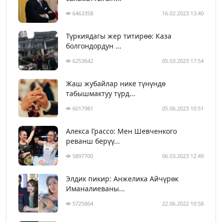
6463358
16.02.2023 13:40
Түркиядагы жер титирөө: Каза
болгондордун ...
6253642
05.03.2023 17:54
Жаш жубайлар нике түнүндө
табышмактуу түрд...
6017981
05.06.2023 10:51
Алекса Грассо: Мен Шевченкого
реванш берүү...
5897700
06.03.2023 12:49
Элдик пикир: Анжелика Айчүрөк
Иманалиеваны...
5725864
22.06.2022 10:58